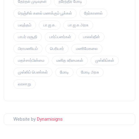
தேர்தல் முடிவுகள்
நரேந்திர மோடி
நெஞ்சில் கனல் மணக்கும் பூக்கள்
நேர்காணல்
பவுத்தம்
பா.ஜ.க.
பா.ஜ.க அரசு
பாபர் மசூதி
பார்ப்பனர்கள்
பாலஸ்தீன்
பிராமணியம்
பெரியார்
மணிமேகலை
மதச்சார்பின்மை
மனித உரிமைகள்
முஸ்லிம்கள்
முஸ்லிம் பெண்கள்
மோடி
மோடி அரசு
வரலாறு
Website by
Dynamisigns