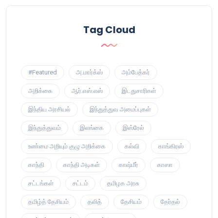
Tag Cloud
#Featured
அ.மார்க்ஸ்
அம்பேத்கர்
அறிக்கை
ஆர்.எஸ்.எஸ்
இடதுசாரிகள்
இந்திய அரசியல்
இந்துத்துவ அமைப்புகள்
இந்துத்துவம்
இலங்கை
இஸ்ரேல்
உண்மை அறியும் குழு அறிக்கை
கல்வி
காங்கிரஸ்
காந்தி
காந்தி அடிகள்
காஷ்மீர்
காஸா
சட்டங்கள்
சட்டம்
தமிழக அரசு
தமிழ்த் தேசியம்
தலித்
தேசியம்
தேர்தல்