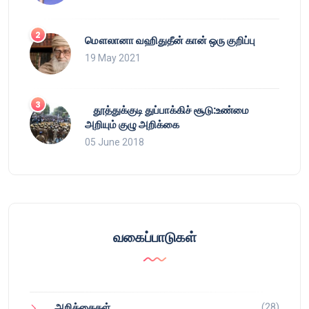
மௌலானா வஹிதுதீன் கான் ஒரு குறிப்பு
19 May 2021
தூத்துக்குடி துப்பாக்கிச் சூடு:உண்மை
அறியும் குழு அறிக்கை
05 June 2018
வகைப்பாடுகள்
(28)
அறிக்கைகள்