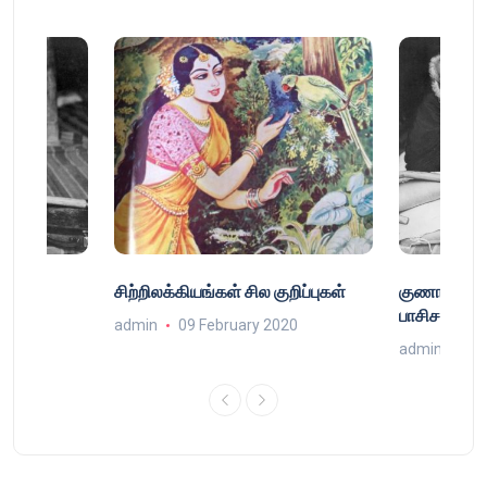
்
சிற்றிலக்கியங்கள் சில குறிப்புகள்
குணா : அறி
்
பாசிசத்தின் 
admin
09 February 2020
9
admin
16 