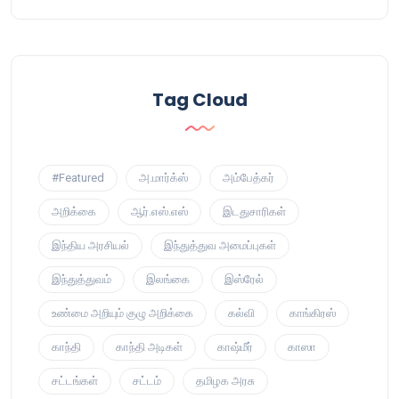
Tag Cloud
#Featured
அ.மார்க்ஸ்
அம்பேத்கர்
அறிக்கை
ஆர்.எஸ்.எஸ்
இடதுசாரிகள்
இந்திய அரசியல்
இந்துத்துவ அமைப்புகள்
இந்துத்துவம்
இலங்கை
இஸ்ரேல்
உண்மை அறியும் குழு அறிக்கை
கல்வி
காங்கிரஸ்
காந்தி
காந்தி அடிகள்
காஷ்மீர்
காஸா
சட்டங்கள்
சட்டம்
தமிழக அரசு