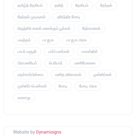
தமிழ்த் தேசியம்
தலித்
தேசியம்
தேர்தல்
தேர்தல் முடிவுகள்
நரேந்திர மோடி
நெஞ்சில் கனல் மணக்கும் பூக்கள்
நேர்காணல்
பவுத்தம்
பா.ஜ.க.
பா.ஜ.க அரசு
பாபர் மசூதி
பார்ப்பனர்கள்
பாலஸ்தீன்
பிராமணியம்
பெரியார்
மணிமேகலை
மதச்சார்பின்மை
மனித உரிமைகள்
முஸ்லிம்கள்
முஸ்லிம் பெண்கள்
மோடி
மோடி அரசு
வரலாறு
Website by
Dynamisigns