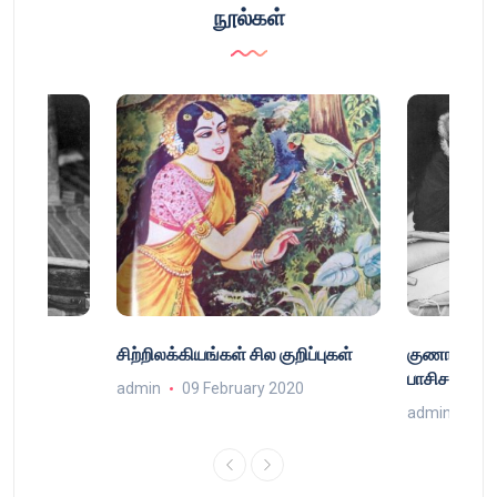
நூல்கள்
்
சிற்றிலக்கியங்கள் சில குறிப்புகள்
குணா : அறி
்
பாசிசத்தின் 
admin
09 February 2020
9
admin
16 