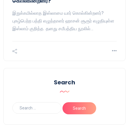
கொல்கின்றனர்?
இறுக்கமில்லாத இஸ்லாமை யார் கொல்கின்றனர்?
புகழ்பெற்ற பத்தி எழுத்தாளர் ஹாசன் சூரூர் எழுதியுள்ள
இஸ்லாம் குறித்த தனது சமீபத்திய நூலில்…
Search