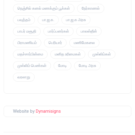
நெஞ்சில் கனல் மணக்கும் பூக்கள்
நேர்காணல்
பவுத்தம்
பா.ஜ.க.
பா.ஜ.க அரசு
பாபர் மசூதி
பார்ப்பனர்கள்
பாலஸ்தீன்
பிராமணியம்
பெரியார்
மணிமேகலை
மதச்சார்பின்மை
மனித உரிமைகள்
முஸ்லிம்கள்
முஸ்லிம் பெண்கள்
மோடி
மோடி அரசு
வரலாறு
Website by
Dynamisigns