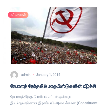
கட்டுரைகள்
admin
January 1, 2014
நேபாளத் தேர்தலில் மாஓயிஸ்டுகளின் வீழ்ச்சி
நேபாளத்திற்கு அரசியல் சட்டம் ஒன்றை
இயற்றுவதற்கான இரண்டாம் அவைக்கான (Constituent