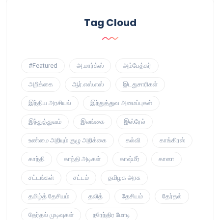
Tag Cloud
#Featured
அ.மார்க்ஸ்
அம்பேத்கர்
அறிக்கை
ஆர்.எஸ்.எஸ்
இடதுசாரிகள்
இந்திய அரசியல்
இந்துத்துவ அமைப்புகள்
இந்துத்துவம்
இலங்கை
இஸ்ரேல்
உண்மை அறியும் குழு அறிக்கை
கல்வி
காங்கிரஸ்
காந்தி
காந்தி அடிகள்
காஷ்மீர்
காஸா
சட்டங்கள்
சட்டம்
தமிழக அரசு
தமிழ்த் தேசியம்
தலித்
தேசியம்
தேர்தல்
தேர்தல் முடிவுகள்
நரேந்திர மோடி