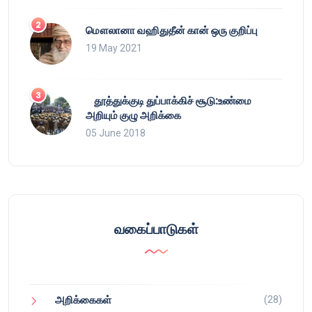
மௌலானா வஹிதுதீன் கான் ஒரு குறிப்பு
19 May 2021
தூத்துக்குடி துப்பாக்கிச் சூடு:உண்மை
அறியும் குழு அறிக்கை
05 June 2018
வகைப்பாடுகள்
(28)
அறிக்கைகள்