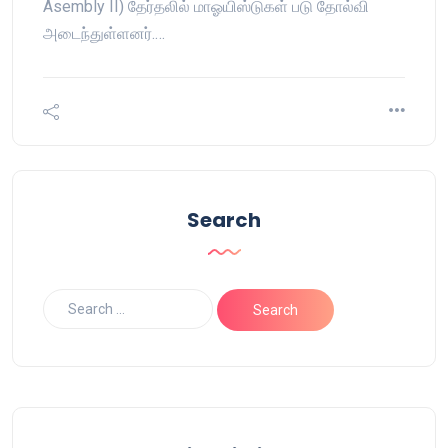
Asembly II) தேர்தலில் மாஓயிஸ்டுகள் படு தோல்வி
அடைந்துள்ளனர்.…
Search