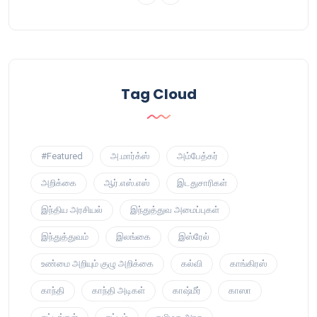
Tag Cloud
#Featured
அ.மார்க்ஸ்
அம்பேத்கர்
அறிக்கை
ஆர்.எஸ்.எஸ்
இடதுசாரிகள்
இந்திய அரசியல்
இந்துத்துவ அமைப்புகள்
இந்துத்துவம்
இலங்கை
இஸ்ரேல்
உண்மை அறியும் குழு அறிக்கை
கல்வி
காங்கிரஸ்
காந்தி
காந்தி அடிகள்
காஷ்மீர்
காஸா