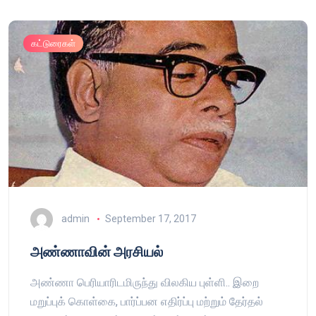
கட்டுரைகள்
admin
September 17, 2017
அண்ணாவின் அரசியல்
அண்ணா பெரியாரிடமிருந்து விலகிய புள்ளி.. இறை
மறுப்புக் கொள்கை, பார்ப்பன எதிர்ப்பு மற்றும் தேர்தல்