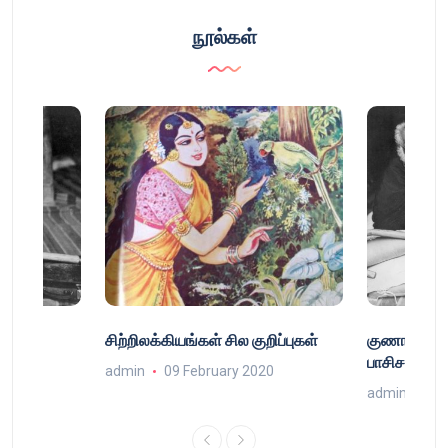
நூல்கள்
்
சிற்றிலக்கியங்கள் சில குறிப்புகள்
குணா : அறி
்
பாசிசத்தின் 
admin
09 February 2020
9
admin
16 