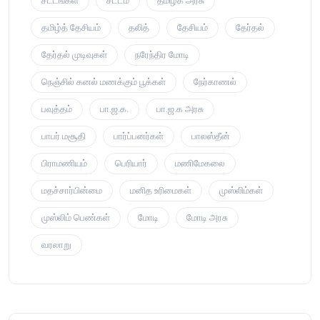
சட்டங்கள்
சட்டம்
தமிழக அரசு
தமிழ்த் தேசியம்
தலித்
தேசியம்
தேர்தல்
தேர்தல் முடிவுகள்
நரேந்திர மோடி
நெஞ்சில் கனல் மணக்கும் பூக்கள்
நேர்காணல்
பவுத்தம்
பா.ஜ.க.
பா.ஜ.க அரசு
பாபர் மசூதி
பார்ப்பனர்கள்
பாலஸ்தீன்
பிராமணியம்
பெரியார்
மணிமேகலை
மதச்சார்பின்மை
மனித உரிமைகள்
முஸ்லிம்கள்
முஸ்லிம் பெண்கள்
மோடி
மோடி அரசு
வரலாறு