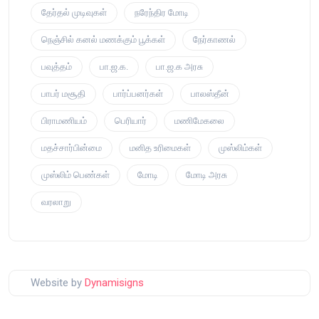
தேர்தல் முடிவுகள்
நரேந்திர மோடி
நெஞ்சில் கனல் மணக்கும் பூக்கள்
நேர்காணல்
பவுத்தம்
பா.ஜ.க.
பா.ஜ.க அரசு
பாபர் மசூதி
பார்ப்பனர்கள்
பாலஸ்தீன்
பிராமணியம்
பெரியார்
மணிமேகலை
மதச்சார்பின்மை
மனித உரிமைகள்
முஸ்லிம்கள்
முஸ்லிம் பெண்கள்
மோடி
மோடி அரசு
வரலாறு
Website by
Dynamisigns