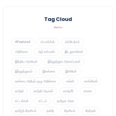
Tag Cloud
#Featured
அ.மார்க்ஸ்
அம்பேத்கர்
அறிக்கை
ஆர்.எஸ்.எஸ்
இடதுசாரிகள்
இந்திய அரசியல்
இந்துத்துவ அமைப்புகள்
இந்துத்துவம்
இலங்கை
இஸ்ரேல்
உண்மை அறியும் குழு அறிக்கை
கல்வி
காங்கிரஸ்
காந்தி
காந்தி அடிகள்
காஷ்மீர்
காஸா
சட்டங்கள்
சட்டம்
தமிழக அரசு
தமிழ்த் தேசியம்
தலித்
தேசியம்
தேர்தல்