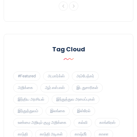
Tag Cloud
#Featured
அ.மார்க்ஸ்
அம்பேத்கர்
அறிக்கை
ஆர்.எஸ்.எஸ்
இடதுசாரிகள்
இந்திய அரசியல்
இந்துத்துவ அமைப்புகள்
இந்துத்துவம்
இலங்கை
இஸ்ரேல்
உண்மை அறியும் குழு அறிக்கை
கல்வி
காங்கிரஸ்
காந்தி
காந்தி அடிகள்
காஷ்மீர்
காஸா