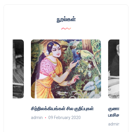
நூல்கள்
்
சிற்றிலக்கியங்கள் சில குறிப்புகள்
குணா : அறி
்
பாசிசத்தின் 
admin
09 February 2020
9
admin
16 