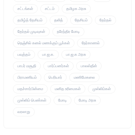
சட்டங்கள்
சட்டம்
தமிழக அரசு
தமிழ்த் தேசியம்
தலித்
தேசியம்
தேர்தல்
தேர்தல் முடிவுகள்
நரேந்திர மோடி
நெஞ்சில் கனல் மணக்கும் பூக்கள்
நேர்காணல்
பவுத்தம்
பா.ஜ.க.
பா.ஜ.க அரசு
பாபர் மசூதி
பார்ப்பனர்கள்
பாலஸ்தீன்
பிராமணியம்
பெரியார்
மணிமேகலை
மதச்சார்பின்மை
மனித உரிமைகள்
முஸ்லிம்கள்
முஸ்லிம் பெண்கள்
மோடி
மோடி அரசு
வரலாறு