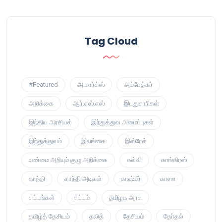
Tag Cloud
#Featured
அ.மார்க்ஸ்
அம்பேத்கர்
அறிக்கை
ஆர்.எஸ்.எஸ்
இடதுசாரிகள்
இந்திய அரசியல்
இந்துத்துவ அமைப்புகள்
இந்துத்துவம்
இலங்கை
இஸ்ரேல்
உண்மை அறியும் குழு அறிக்கை
கல்வி
காங்கிரஸ்
காந்தி
காந்தி அடிகள்
காஷ்மீர்
காஸா
சட்டங்கள்
சட்டம்
தமிழக அரசு
தமிழ்த் தேசியம்
தலித்
தேசியம்
தேர்தல்