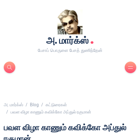
.
அ. மார்க்ஸ்
பேசாப் பொருளை பேசத் துணிந்தேன்
அ. மார்க்ஸ்
Blog
கட்டுரைகள்
பவள விழா காணும் கவிக்கோ அப்துல் ரகுமான்
பவள விழா காணும் கவிக்கோ அப்துல்
ரகுமான்