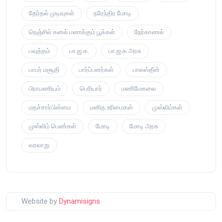
தேர்தல் முடிவுகள்
நரேந்திர மோடி
நெஞ்சில் கனல் மணக்கும் பூக்கள்
நேர்காணல்
பவுத்தம்
பா.ஜ.க.
பா.ஜ.க அரசு
பாபர் மசூதி
பார்ப்பனர்கள்
பாலஸ்தீன்
பிராமணியம்
பெரியார்
மணிமேகலை
மதச்சார்பின்மை
மனித உரிமைகள்
முஸ்லிம்கள்
முஸ்லிம் பெண்கள்
மோடி
மோடி அரசு
வரலாறு
Website by
Dynamisigns