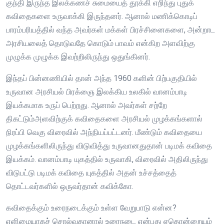
குந்தி இருந்த இலக்கணச் சுமையைத் தூக்கி எறிந்து புதுக்
கவிதைகளை உருவாக்கி இருந்தனர். ஆனால் மணிக்கொடிப்
பாரம்பரியத்தில் வந்த அவர்கள் மக்கள் பிரச்சினைகளை, அன்றாட
அரசியலைத் தொடுவதே கொடும் பாவம் என்கிற அளவிற்கு
முழுக்க முழுக்க இவற்றிலிருந்து ஒதுங்கினர்.
இந்தப் பின்னணியில் தான் அந்த 1960 களின் பிற்பகுதியில்
உருவான அரசியல் பிரக்ஞை இலக்கிய உலகில் வானம்பாடி
இயக்கமாக உருப் பெற்றது. ஆனால் அவர்கள் சற்றே
திகட்டும்அளவிற்குக் கவிதைகளை அரசியல் முழக்கங்களால்
நிரப்பி வெகு விரைவில் அந்நியப்பட்டனர். மீண்டும் கவிதையை
முழக்கங்களிலிருந்து விடுவித்து உருவானதுதான் படிமக் கவிதை
இயக்கம். வானம்பாடி யுகத்தில் உருவாகி, விரைவில் அதிலிருந்து
விடுபட்டு படிமக் கவிதை யுகத்தில் அதன் உச்சத்தைத்
தொட்டவர்களில் ஒருவர்தான் கவிக்கோ.
கவிதைக்கும் உரைநடைக்கும் உள்ள வேறுபாடு என்ன?
எளிமையாகச் சொல்வதானால் உரைநடை என்பது ஏதொன்றையும்