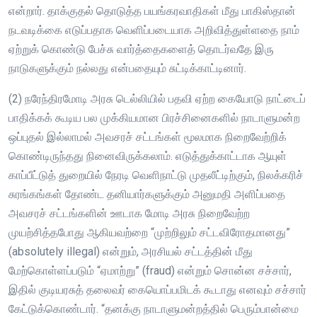
என்றார். தாக்குதல் தொடுத்த பயங்கரவாதிகள் மீது பாகிஸ்தான்
நடவடிக்கை எடுப்பதாக வெளிப்படையாக அறிவித்துள்ளதை நாம்
ஏற்றுக் கொண்டு பேச்சு வார்த்தைகளைத் தொடர்வதே இரு
நாடுகளுக்கும் நல்லது என்பதையும் சுட்டிக்காட்டினார்.
(2) நரேந்திரமோடி அரசு டெல்லியில் பதவி ஏற்ற கையோடு நாட்டைப்
பாதிக்கக் கூடிய பல முக்கியமான பிரச்சினைகளில் நாடாளுமன்ற
ஒப்புதல் இல்லாமல் அவசரச் சட்டங்கள் மூலமாக நிறைவேற்றிக்
கொண்டிருந்தது நினைவிருக்கலாம். எடுத்துக்காட்டாக ஆயுள்
காப்பீட்டுத் துறையில் நேரடி வெளிநாட்டு முதலீட்டிற்கும், நிலக்கரிச்
சுரங்கங்கள் தோண்ட தனியார்களுக்கும் அனுமதி அளிப்பதை
அவசரச் சட்டங்களின் ஊடாக மோடி அரசு நிறைவேற்ற
முயற்சித்தபோது ஆகியவற்றை “முற்றிலும் சட்டவிரோதமானது”
(absolutely illegal) என்றும், அரசியல் சட்டத்தின் மீது
மேற்கொள்ளப்படும் “ஏமாற்று” (fraud) என்றும் சொன்ன சச்சார்,
இதில் குடியரசுத் தலைவர் கையொப்பமிடக் கூடாது எனவும் சச்சார்
கேட்டுக்கொண்டார். “தனக்கு நாடாளுமன்றத்தில் பெரும்பான்மை