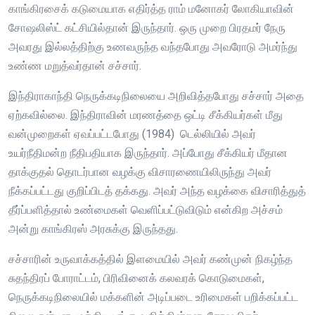
காங்கிரசைக் கடுமையாக எதிர்த்த ராம் மனோகர் லோகியாவின்
சோஷலிஸ்ட் கட்சியில்தான் இருந்தார். ஒரு முறை பிரதமர் நேரு
அவரது இல்லத்திற்கு உணவருந்த வந்தபோது அவரோடு அமர்ந்து
உண்ண மறுத்வர்தான் சச்சார்.
இந்திராகாந்தி நெருக்கடிநிலையை அறிவித்தபோது சச்சார் அதை
ஏற்கவில்லை. இந்திராவின் மரணத்தை ஒட்டி சீக்கியர்கள் மீது
வன்முறைகள் ஏவப்பட்டபோது (1984) டெல்லியில் அவர்
உயர்நீதிமன்ற நீதிபதியாக இருந்தார். அப்போது சீக்கியர் மீதான
தாக்குதல் தொடர்பான வழக்கு விசாரணையிலிருந்து அவர்
நீக்கப்பட்டது குறிப்பிடத் தக்கது. அவர் அந்த வழக்கை விசாரித்துத்
தீர்ப்பளித்தால் உண்மைகள் வெளிப்பட்டுவிடும் என்கிற அச்சம்
அன்று காங்கிரஸ் அரசுக்கு இருந்தது.
சச்சாரின் உருவாக்கத்தில் இளமையில் அவர் கண்முன் நிகழ்ந்த
சுதந்திரப் போராட்டம், பிரிவினைக் கலவரக் கொடுமைகள்,
நெருக்கடிநிலையில் மக்களின் அடிப்படை உரிமைகள் பறிக்கப்பட்ட