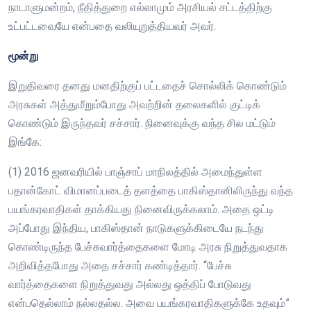
நாடாளுமன்றம், நீதித்துறை எல்லாமும் அரசியல் சட்டத்திற்கு
உட்பட்டவையே என்பதை வலியுறுத்தியவர் அவர்.
மூன்று
இறுதிவரை தனது மனதிற்குப் பட்டதைச் சொல்லிக் கொண்டும்
அரசுகள் அத்துமீறும்போது அவற்றின் தலைகளில் குட்டிக்
கொண்டும் இருந்தவர் சச்சார். நினைவுக்கு வந்த சில மட்டும்
இங்கே:
(1) 2016 ஜனவரியில் பாஞ்சாப் மாநிலத்தில் அமைந்துள்ள
பதான்கோட் விமானப்படைத் தளத்தை பாகிஸ்தானிலிருந்து வந்த
பயங்கரவாதிகள் தாக்கியது நினைவிருக்கலாம். அதை ஒட்டி
அப்போது இந்திய, பாகிஸ்தான் நாடுகளுக்கிடையே நடந்து
கொண்டிருந்த பேச்சுவார்த்தைகளை மோடி அரசு நிறுத்துவதாக
அறிவித்தபோது அதை சச்சார் கண்டித்தார். “பேச்சு
வார்த்தைகளை நிறுத்துவது அல்லது ஒத்திப் போடுவது
என்பதெல்லாம் நல்லதல்ல. அவை பயங்கரவாதிகளுக்கே உதவும்”