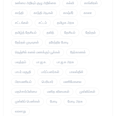
உண்மை அறியும் குழு அறிக்கை
கல்வி
காங்கிரஸ்
காந்தி
காந்தி அடிகள்
காஷ்மீர்
காஸா
சட்டங்கள்
சட்டம்
தமிழக அரசு
தமிழ்த் தேசியம்
தலித்
தேசியம்
தேர்தல்
தேர்தல் முடிவுகள்
நரேந்திர மோடி
நெஞ்சில் கனல் மணக்கும் பூக்கள்
நேர்காணல்
பவுத்தம்
பா.ஜ.க.
பா.ஜ.க அரசு
பாபர் மசூதி
பார்ப்பனர்கள்
பாலஸ்தீன்
பிராமணியம்
பெரியார்
மணிமேகலை
மதச்சார்பின்மை
மனித உரிமைகள்
முஸ்லிம்கள்
முஸ்லிம் பெண்கள்
மோடி
மோடி அரசு
வரலாறு