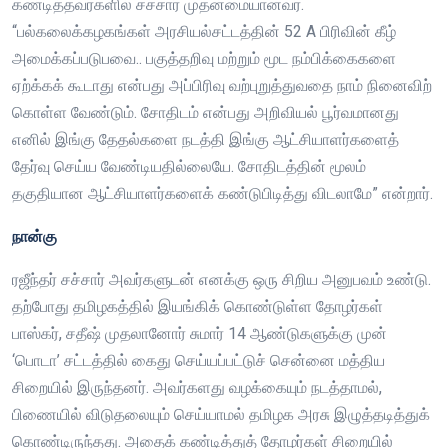
கண்டித்தவர்களில் சச்சார் முதன்மையானவர்.
“பல்கலைக்கழகங்கள் அரசியல்சட்டத்தின் 52 A பிரிவின் கீழ்
அமைக்கப்படுபவை.. பகுத்தறிவு மற்றும் மூட நம்பிக்கைகளை
ஏற்க்கக் கூடாது என்பது அப்பிரிவு வற்புறுத்துவதை நாம் நினைவிற்
கொள்ள வேண்டும். சோதிடம் என்பது அறிவியல் பூர்வமானது
எனில் இங்கு தேதல்களை நடத்தி இங்கு ஆட்சியாளர்களைத்
தேர்வு செய்ய வேண்டியதில்லையே. சோதிடத்தின் மூலம்
தகுதியான ஆட்சியாளர்களைக் கண்டுபிடித்து விடலாமே” என்றார்.
நான்கு
ரஜீந்தர் சச்சார் அவர்களுடன் எனக்கு ஒரு சிறிய அனுபவம் உண்டு.
தற்போது தமிழகத்தில் இயங்கிக் கொண்டுள்ள தோழர்கள்
பாஸ்கர், சதீஷ் முதலானோர் சுமார் 14 ஆண்டுகளுக்கு முன்
‘பொடா’ சட்டத்தில் கைது செய்யப்பட்டுச் சென்னை மத்திய
சிறையில் இருந்தனர். அவர்களது வழக்கையும் நடத்தாமல்,
பிணையில் விடுதலையும் செய்யாமல் தமிழக அரசு இழுத்தடித்துக்
கொண்டிருந்தது. அதைக் கண்டித்துத் தோழர்கள் சிறையில்