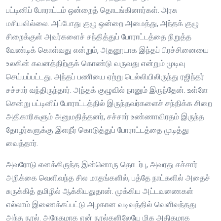
பட்டினிப் போராட்டம் ஒன்றைத் தொடங்கினார்கள். அரசு
மசியவில்லை. அப்போது குழு ஒன்றை அமைத்து, அந்தக் குழு
சிறைக்குள் அவர்களைச் சந்தித்துப் போராட்டத்தை நிறுத்த
வேண்டிக் கொள்வது என்றும், அதனூடாக இந்தப் பிரச்சினையை
உலகின் கவனத்திற்குக் கொண்டு வருவது என்றும் முடிவு
செய்யப்பட்டது. அந்தப் பணியை ஏற்று டெல்லியிலிருந்து ரஜிந்தர்
சச்சார் வந்திருந்தார். அந்தக் குழுவில் நானும் இருந்தேன். உள்ளே
சென்று பட்டினிப் போராட்டத்தில் இருந்தவர்களைச் சந்திக்க சிறை
அதிகாரிகளும் அனுமதித்தனர், சச்சார் உண்ணாவிரதம் இருந்த
தோழர்களுக்கு இளநீர் கொடுத்துப் போராட்டத்தை முடித்து
வைத்தார்.
அவரோடு எனக்கிருந்த இன்னொரு தொடர்பு, அவரது சச்சார்
அறிக்கை வெளிவந்த சில மாதங்களில், பத்தே நாட்களில் அதைச்
சுருக்கித் தமிழில் ஆக்கியதுதான். முக்கிய அட்டவணைகள்
எல்லாம் இணைக்கப்பட்டு அழகான வடிவத்தில் வெளிவந்தது
அந்த நூல். அநேகமாக என் நூல்களிலேயே மிக அதிகமாக