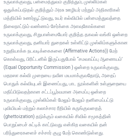
உருவாக்குவது, பன்மைத்துவம் குறித்தும், முஸ்லிம்கள்
ஒதுக்கப்படுதல் குறித்தும் அரசு ஊழியர் மற்றும் அதிகாரிகள்
மத்தியில் உணர்வூட்டுவது, உயர் கல்வியில் பன்மைத்துவத்தை
நிலைநாட்டும் வண்ணம் சேர்க்கை அளவுகோல்களை
உருவாக்குவது, சிறுபான்மையோர் குறித்த தகவல் வங்கி ஒன்றை
உருவாக்குவது, தனியார் துறைகள் உள்ளிட்டு முஸ்லிம்களுக்கான
உறுதியாக்க நடவடிக்கைகளை (Affirmative Actions)) மேற்
கொள்வது, பிரிட்டனில் இருப்பதுபோல் “சமவாய்ப்பு ஆணையம்’
(Equal Opportunity Commission ) ஒன்றை உருவாக்குவது,
மதரஸா கல்வி முறையை நவீன மயமாக்குவதோடு, அதைப்
பொதுக் கல்வியுடன் இணைப்பது, பாட நூல்களின் உள்ளுறையை
மதிப்பிடுவதற்கான சட்டப்பூர்வமான அமைப்பு ஒன்றை
உருவாக்குவது, முஸ்லிம்கள் மேலும் மேலும் தனிமைப்பட்டு
புவியியல் மற்றும் கலாச்சார ரீதியில் சுருங்குவதைத்
(ghettoization) தடுக்கும் வகையில் சிவில் சமூகத்தின்
பொறுப்பைச் சுட்டிக் காட்டுவது என்கிற வகையில் தன்
பரிந்துரைகளைச் சச்சார் குழு மேற் கொண்டுள்ளது.