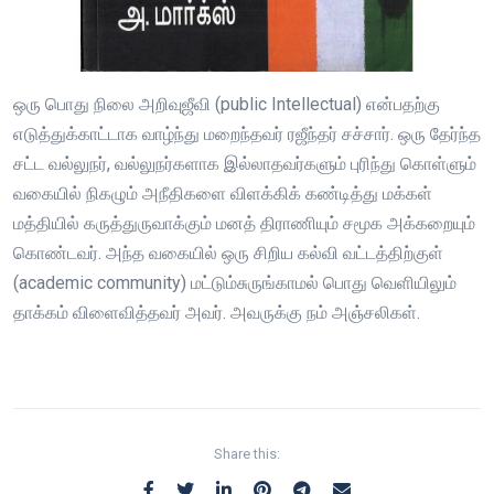
ஒரு பொது நிலை அறிவுஜீவி (public Intellectual) என்பதற்கு
எடுத்துக்காட்டாக வாழ்ந்து மறைந்தவர் ரஜீந்தர் சச்சார். ஒரு தேர்ந்த
சட்ட வல்லுநர், வல்லுநர்களாக இல்லாதவர்களும் புரிந்து கொள்ளும்
வகையில் நிகழும் அநீதிகளை விளக்கிக் கண்டித்து மக்கள்
மத்தியில் கருத்துருவாக்கும் மனத் திராணியும் சமூக அக்கறையும்
கொண்டவர். அந்த வகையில் ஒரு சிறிய கல்வி வட்டத்திற்குள்
(academic community) மட்டும்சுருங்காமல் பொது வெளியிலும்
தாக்கம் விளைவித்தவர் அவர். அவருக்கு நம் அஞ்சலிகள்.
Share this: