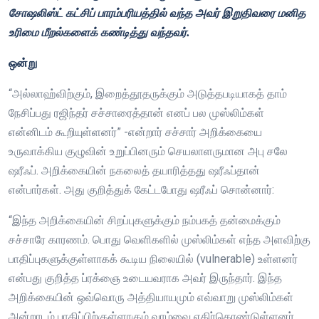
சோஷலிஸ்ட் கட்சிப் பாரம்பரியத்தில் வந்த அவர் இறுதிவரை மனித
உரிமை மீறல்களைக் கண்டித்து வந்தவர்.
ஒன்று
“அல்லாஹ்விற்கும், இறைத்தூதருக்கும் அடுத்தபடியாகத் தாம்
நேசிப்பது ரஜிந்தர் சச்சாரைத்தான் எனப் பல முஸ்லிம்கள்
என்னிடம் கூறியுள்ளனர்” -என்றார் சச்சார் அறிக்கையை
உருவாக்கிய குழுவின் உறுப்பினரும் செயலாளருமான அபு சலே
ஷரீஃப். அறிக்கையின் நகலைத் தயாரித்தது ஷரீஃப்தான்
என்பார்கள். அது குறித்துக் கேட்டபோது ஷரீஃப் சொன்னார்:
“இந்த அறிக்கையின் சிறப்புகளுக்கும் நம்பகத் தன்மைக்கும்
சச்சாரே காரணம். பொது வெளிகளில் முஸ்லிம்கள் எந்த அளவிற்கு
பாதிப்புகளுக்குள்ளாகக் கூடிய நிலையில் (vulnerable) உள்ளனர்
என்பது குறித்த ப்ரக்ஞை உடையவராக அவர் இருந்தார். இந்த
அறிக்கையின் ஒவ்வொரு அத்தியாயமும் எவ்வாறு முஸ்லிம்கள்
அன்றாடம் பாதிப்பிற்குள்ளாகும் வாழ்வை எதிர்கொண்டுள்ளனர்