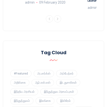
்
பாசிசத்தின் 
admin
09 February 2020
9
admin
16 
Tag Cloud
#Featured
அ.மார்க்ஸ்
அம்பேத்கர்
அறிக்கை
ஆர்.எஸ்.எஸ்
இடதுசாரிகள்
இந்திய அரசியல்
இந்துத்துவ அமைப்புகள்
இந்துத்துவம்
இலங்கை
இஸ்ரேல்