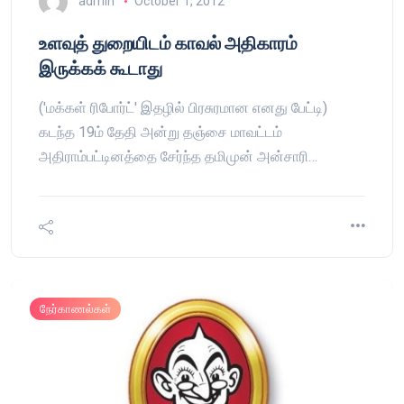
admin
October 1, 2012
உளவுத் துறையிடம் காவல் அதிகாரம்
இருக்கக் கூடாது
('மக்கள் ரிபோர்ட்' இதழில் பிரசுரமான எனது பேட்டி)
கடந்த 19ம் தேதி அன்று தஞ்சை மாவட்டம்
அதிராம்பட்டினத்தை சேர்ந்த தமிமுன் அன்சாரி…
நேர்காணல்கள்