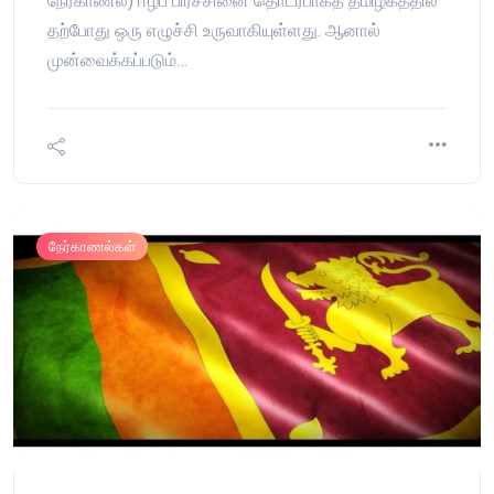
நேர்காணல்) ஈழப் பிரச்சினை தொடர்பாகத் தமிழகத்தில்
தற்போது ஒரு எழுச்சி உருவாகியுள்ளது. ஆனால்
முன்வைக்கப்படும்…
நேர்காணல்கள்