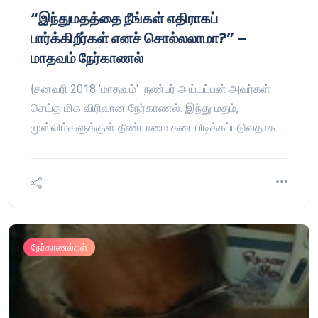
“இந்துமதத்தை நீங்கள் எதிராகப்
பார்க்கிறீர்கள் எனச் சொல்லலாமா?” –
மாதவம் நேர்காணல்
{சனவரி 2018 'மாதவம்' நண்பர் அய்யப்பன் அவர்கள்
செய்த மிக விரிவான நேர்காணல். இந்து மதம்,
முஸ்லிம்களுக்குள் தீண்டாமை கடைபிடிக்கப்படுவதாக…
நேர்காணல்கள்