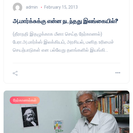
admin
February 15, 2013
அ.மார்க்சுக்கு என்ன நடந்தது இலங்கையில்?
(தீராநதி இதழுக்காக மீனா செய்த நேர்காணல்)
பேரா.அ.மார்க்ஸ் இலக்கியம், அரசியல், மனித உரிமைச்
செயற்பாடுகள் என பல்வேறு தளங்களில் இயங்கி…
நேர்காணல்கள்