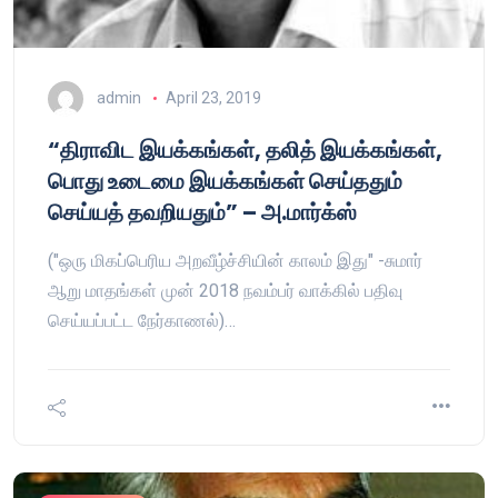
admin
April 23, 2019
“திராவிட இயக்கங்கள், தலித் இயக்கங்கள்,
பொது உடைமை இயக்கங்கள் செய்ததும்
செய்யத் தவறியதும்” – அ.மார்க்ஸ்
("ஒரு மிகப்பெரிய அறவீழ்ச்சியின் காலம் இது" -சுமார்
ஆறு மாதங்கள் முன் 2018 நவம்பர் வாக்கில் பதிவு
செய்யப்பட்ட நேர்காணல்)…