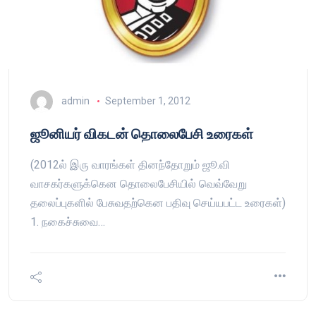
admin
September 1, 2012
ஜூனியர் விகடன் தொலைபேசி உரைகள்
(2012ல் இரு வாரங்கள் தினந்தோறும் ஜூ.வி
வாசகர்களுக்கென தொலைபேசியில் வெவ்வேறு
தலைப்புகளில் பேசுவதற்கென பதிவு செய்யபட்ட உரைகள்)
1. நகைச்சுவை…