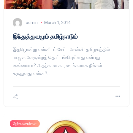
admin
March 1, 2014
இந்துத்துவமும் தமிழ்நாடும்
இதழொன்று என்னிடம் கேட்ட கேள்வி: தமிழகத்தில்
பா.ஜ.க வேரூன்றத் தொட்டங்கியுள்ளது என்பது
உண்மையா? அதற்கான காரணங்களாக நீங்கள்
கருதுவது என்ன?…
நேர்காணல்கள்