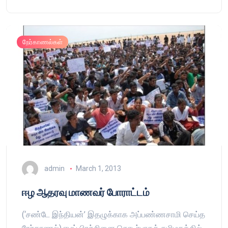
நேர்காணல்கள்
admin
March 1, 2013
ஈழ ஆதரவு மாணவர் போராட்டம்
(‘சண்டே இந்தியன்’ இதழுக்காக அப்பண்ணசாமி செய்த