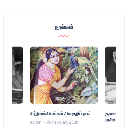
நூல்கள்
்
சிற்றிலக்கியங்கள் சில குறிப்புகள்
குணா : அறி
்
பாசிசத்தின் 
admin
09 February 2020