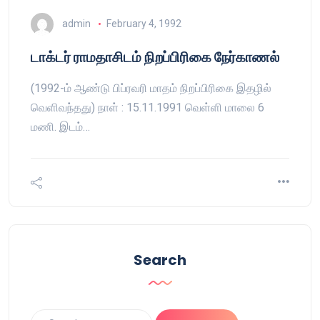
admin
February 4, 1992
டாக்டர் ராமதாசிடம் நிறப்பிரிகை நேர்காணல்
(1992-ம் ஆண்டு பிப்ரவரி மாதம் நிறப்பிரிகை இதழில்
வெளிவந்தது) நாள் : 15.11.1991 வெள்ளி மாலை 6
மணி. இடம்…
Search