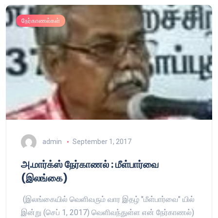
நேர்காணல்கள்
admin
September 1, 2017
அ.மார்க்ஸ் நேர்காணல் : மீள்பார்வை
(இலங்கை)
(இலங்கையில் வெளிவரும் வார இதழ் "மீள்பார்வை" யில்
இன்று (செப் 1, 2017) வெளிவந்துள்ள என் நேர்காணல்)