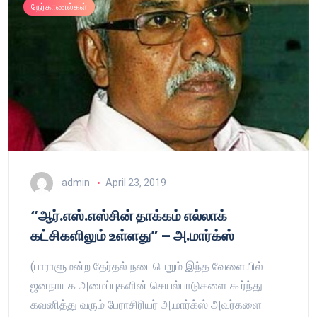
நேர்காணல்கள்
admin
April 23, 2019
“ஆர்.எஸ்.எஸ்சின் தாக்கம் எல்லாக்
கட்சிகளிலும் உள்ளது” – அ.மார்க்ஸ்
(பாராளுமன்ற தேர்தல் நடைபெறும் இந்த வேளையில்
ஜனநாயக அமைப்புகளின் செயல்பாடுகளை கூர்ந்து
கவனித்து வரும் பேராசிரியர் அ.மார்க்ஸ் அவர்களை