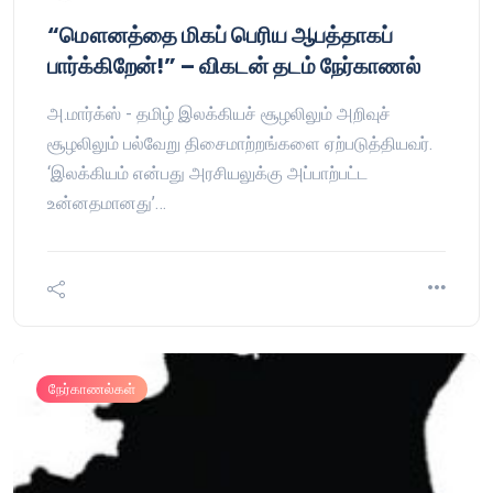
“மௌனத்தை மிகப் பெரிய ஆபத்தாகப்
பார்க்கிறேன்!” – விகடன் தடம் நேர்காணல்
அ.மார்க்ஸ் - தமிழ் இலக்கியச் சூழலிலும் அறிவுச்
சூழலிலும் பல்வேறு திசைமாற்றங்களை ஏற்படுத்தியவர்.
‘இலக்கியம் என்பது அரசியலுக்கு அப்பாற்பட்ட
உன்னதமானது’…
நேர்காணல்கள்