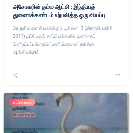
அசோகரின் தம்ம ஆட்சி : இந்தியத்
துணைக்கண்டம் உற்பவித்த ஒரு வியப்பு
நெஞ்சில் கனல் மணக்கும் பூக்கள் -3 (தீராநதி, மார்ச்
2017) ஐம்பெருங் காப்பியங்களில் ஒன்றாகப்
போற்றப்பட்டபோதும் 'மணிமேகலை' குறித்து
ஆங்கிலத்தில்…
கட்டுரைகள்