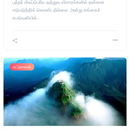
புத்தர் மிகப்பெரிய தத்துவ விசாரங்களில் தன்னை
ஈடுபடுத்திக் கொண்டதில்லை. அன்று கங்கைச்
சமவெளியில்…
கட்டுரைகள்