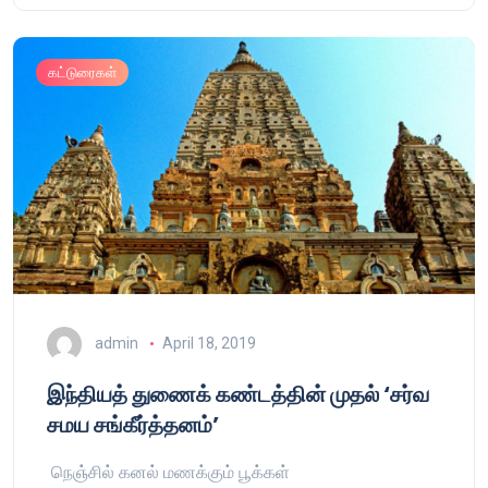
கட்டுரைகள்
admin
April 18, 2019
இந்தியத் துணைக் கண்டத்தின் முதல் ‘சர்வ
சமய சங்கீர்த்தனம்’
நெஞ்சில் கனல் மணக்கும் பூக்கள்