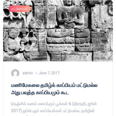
கட்டுரைகள்
admin
June 7, 2017
மணிமேகலை தமிழ்க் காப்பியம் மட்டுமல்ல
அது பவுத்த காப்பியமும் கூட
நெஞ்சில் கனல் மணக்கும் பூக்கள் 6 (தீராநதி, ஜூன்
2017) ஐம்பெரும் காப்பியங்கள் மட்டுமல்ல, தமிழின்