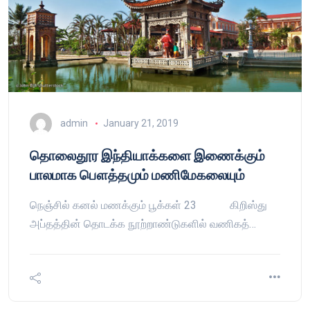
admin
January 21, 2019
தொலைதூர இந்தியாக்களை இணைக்கும்
பாலமாக பௌத்தமும் மணிமேகலையும்
நெஞ்சில் கனல் மணக்கும் பூக்கள் 23 கிறிஸ்து
அப்தத்தின் தொடக்க நூற்றாண்டுகளில் வணிகத்…