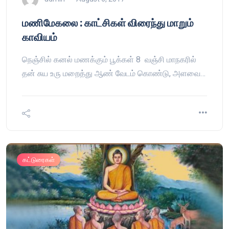
மணிமேகலை : காட்சிகள் விரைந்து மாறும்
காவியம்
நெஞ்சில் கனல் மணக்கும் பூக்கள் 8 வஞ்சி மாநகரில்
தன் சுய உரு மறைத்து ஆண் வேடம் கொண்டு, அளவை…
கட்டுரைகள்