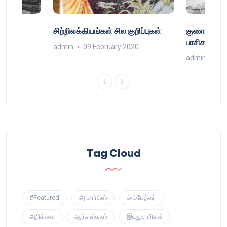
்
சிற்றிலக்கியங்கள் சில குறிப்புகள்
குணா : அறி
்
பாசிசத்தின் 
admin
09 February 2020
9
admin
16 
Tag Cloud
#Featured
அ.மார்க்ஸ்
அம்பேத்கர்
அறிக்கை
ஆர்.எஸ்.எஸ்
இடதுசாரிகள்