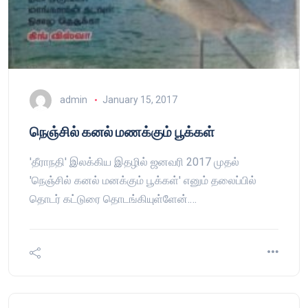
admin
January 15, 2017
நெஞ்சில் கனல் மணக்கும் பூக்கள்
'தீராநதி' இலக்கிய இதழில் ஜனவரி 2017 முதல்
'நெஞ்சில் கனல் மனக்கும் பூக்கள்' எனும் தலைப்பில்
தொடர் கட்டுரை தொடங்கியுள்ளேன்.…