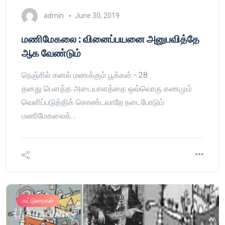
admin
June 30, 2019
மணிமேகலை : வினைப்பயனை அனுபவித்தே
ஆக வேண்டும்
நெஞ்சில் கனல் மணக்கும் பூக்கள் - 28
தனது பௌத்த அடையாளத்தை ஒவ்வொரு கணமும்
வெளிப்படுத்திக் கொண்டவாறே நடைபோடும்
மணிமேகலைக்…
கட்டுரைகள்