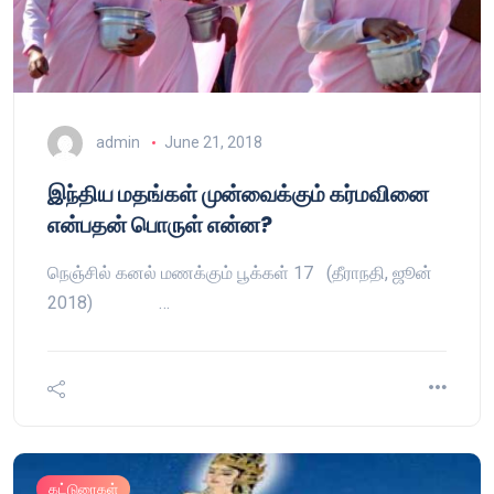
admin
June 21, 2018
இந்திய மதங்கள் முன்வைக்கும் கர்மவினை
என்பதன் பொருள் என்ன?
நெஞ்சில் கனல் மணக்கும் பூக்கள் 17 (தீராநதி, ஜூன்
2018) …
கட்டுரைகள்