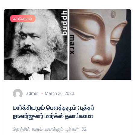
கட்டுரைகள்
admin
March 26, 2020
மார்க்சியமும் பௌத்தமும் : புத்தர்
நாகார்ஜுனர் மார்க்ஸ் தலாய்லாமா
நெஞ்சில் கனல் மணக்கும் பூக்கள் 32