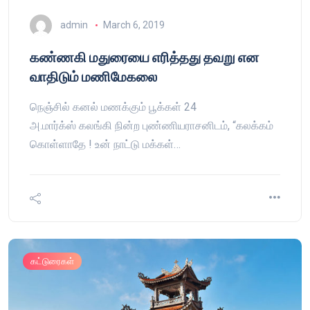
admin
March 6, 2019
கண்ணகி மதுரையை எரித்தது தவறு என
வாதிடும் மணிமேகலை
நெஞ்சில் கனல் மணக்கும் பூக்கள் 24
அ.மார்க்ஸ் கலங்கி நின்ற புண்ணியராசனிடம், “கலக்கம்
கொள்ளாதே ! உன் நாட்டு மக்கள்…
கட்டுரைகள்