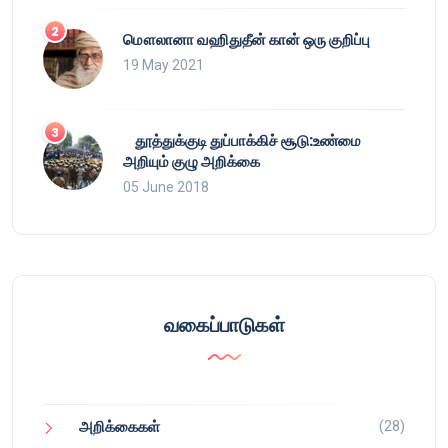
மௌலானா வஹிதுதீன் கான் ஒரு குறிப்பு
19 May 2021
தூத்துக்குடி துப்பாக்கிச் சூடு:உண்மை
அறியும் குழு அறிக்கை
05 June 2018
வகைப்பாடுகள்
(28)
அறிக்கைகள்