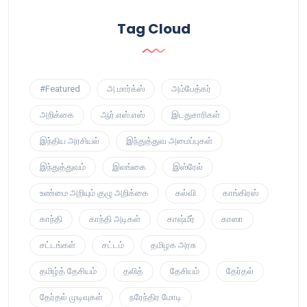
Tag Cloud
#Featured
அ.மார்க்ஸ்
அம்பேத்கர்
அறிக்கை
ஆர்.எஸ்.எஸ்
இடதுசாரிகள்
இந்திய அரசியல்
இந்துத்துவ அமைப்புகள்
இந்துத்துவம்
இலங்கை
இஸ்ரேல்
உண்மை அறியும் குழு அறிக்கை
கல்வி
காங்கிரஸ்
காந்தி
காந்தி அடிகள்
காஷ்மீர்
காஸா
சட்டங்கள்
சட்டம்
தமிழக அரசு
தமிழ்த் தேசியம்
தலித்
தேசியம்
தேர்தல்
தேர்தல் முடிவுகள்
நரேந்திர மோடி