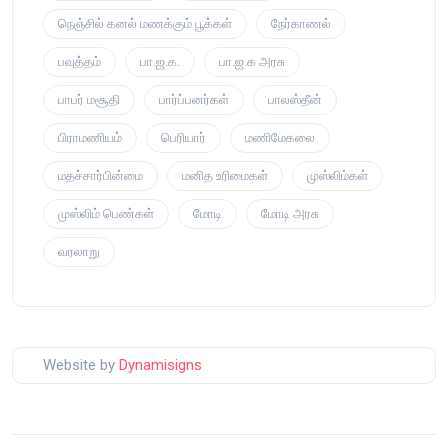
நெஞ்சில் கனல் மணக்கும் பூக்கள்
நேர்காணல்
பவுத்தம்
பா.ஜ.க.
பா.ஜ.க அரசு
பாபர் மசூதி
பார்ப்பனர்கள்
பாலஸ்தீன்
பிராமணியம்
பெரியார்
மணிமேகலை
மதச்சார்பின்மை
மனித உரிமைகள்
முஸ்லிம்கள்
முஸ்லிம் பெண்கள்
மோடி
மோடி அரசு
வரலாறு
Website by
Dynamisigns