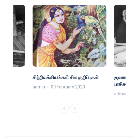
்
சிற்றிலக்கியங்கள் சில குறிப்புகள்
குணா : அறி
்
பாசிசத்தின் 
admin
09 February 2020
9
admin
16 