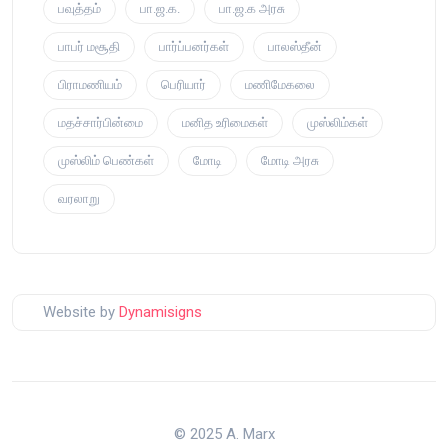
பவுத்தம்
பா.ஜ.க.
பா.ஜ.க அரசு
பாபர் மசூதி
பார்ப்பனர்கள்
பாலஸ்தீன்
பிராமணியம்
பெரியார்
மணிமேகலை
மதச்சார்பின்மை
மனித உரிமைகள்
முஸ்லிம்கள்
முஸ்லிம் பெண்கள்
மோடி
மோடி அரசு
வரலாறு
Website by
Dynamisigns
© 2025 A. Marx