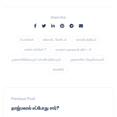
Share this:
அ.மார்க்ஸ்
எர்னஸ்ட் மேன்டல்
ஏகாதிபத்தியம்
கார்ல் மார்க்ஸ் 7
புராதன மூலதனத் திரட்டல்
முதலாளித்டுவமும் ஏகாதிபத்தியமும்
முதலாளிய நெருக்கடிகள்
லெனின்
Previous Post
தாஜ்மகால் எப்போது சார்?