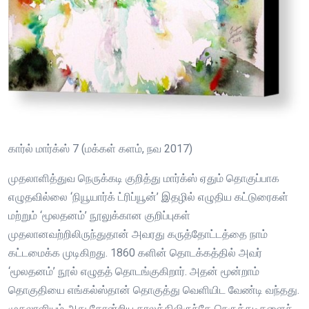
கார்ல் மார்க்ஸ் 7 (மக்கள் களம், நவ 2017)
முதலாளித்துவ நெருக்கடி குறித்து மார்க்ஸ் ஏதும் தொகுப்பாக
எழுதவில்லை ‘நியூயார்க் ட்ரிப்யூன்’ இதழில் எழுதிய கட்டுரைகள்
மற்றும் ‘மூலதனம்’ நூலுக்கான குறிப்புகள்
முதலானவற்றிலிருந்துதான் அவரது கருத்தோட்டத்தை நாம்
கட்டமைக்க முடிகிறது. 1860 களின் தொடக்கத்தில் அவர்
‘மூலதனம்’ நூல் எழுதத் தொடங்குகிறார். அதன் மூன்றாம்
தொகுதியை எங்கல்ஸ்தான் தொகுத்து வெளியிட வேண்டி வந்தது.
முதலாளியம் அது தோன்றிய காலத்திலிருந்தே நெருக்கடிகளைச்