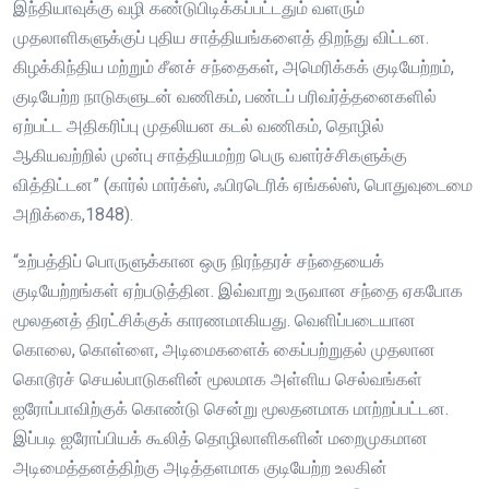
இந்தியாவுக்கு வழி கண்டுபிடிக்கப்பட்டதும் வளரும்
முதலாளிகளுக்குப் புதிய சாத்தியங்களைத் திறந்து விட்டன.
கிழக்கிந்திய மற்றும் சீனச் சந்தைகள், அமெரிக்கக் குடியேற்றம்,
குடியேற்ற நாடுகளுடன் வணிகம், பண்டப் பரிவர்த்தனைகளில்
ஏற்பட்ட அதிகரிப்பு முதலியன கடல் வணிகம், தொழில்
ஆகியவற்றில் முன்பு சாத்தியமற்ற பெரு வளர்ச்சிகளுக்கு
வித்திட்டன” (கார்ல் மார்க்ஸ், ஃபிரடெரிக் ஏங்கல்ஸ், பொதுவுடைமை
அறிக்கை,1848).
“உற்பத்திப் பொருளுக்கான ஒரு நிரந்தரச் சந்தையைக்
குடியேற்றங்கள் ஏற்படுத்தின. இவ்வாறு உருவான சந்தை ஏகபோக
மூலதனத் திரட்சிக்குக் காரணமாகியது. வெளிப்படையான
கொலை, கொள்ளை, அடிமைகளைக் கைப்பற்றுதல் முதலான
கொடூரச் செயல்பாடுகளின் மூலமாக அள்ளிய செல்வங்கள்
ஐரோப்பாவிற்குக் கொண்டு சென்று மூலதனமாக மாற்றப்பட்டன.
இப்படி ஐரோப்பியக் கூலித் தொழிலாளிகளின் மறைமுகமான
அடிமைத்தனத்திற்கு அடித்தளமாக குடியேற்ற உலகின்