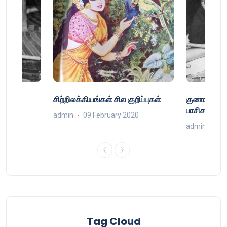
்
சிற்றிலக்கியங்கள் சில குறிப்புகள்
குணா : அறி
்
பாசிசத்தின் 
admin
09 February 2020
9
admin
16 
Tag Cloud