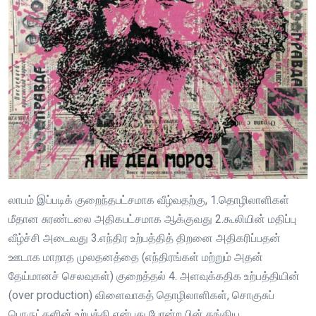
லாபம் இப்படிக் குறைந்தபட்சமாக வீழ்வதற்கு, 1.தொழிலாளிகள்
மீதான சுரண்டலை அதிகபட்சமாக ஆக்குவது 2.கூலியின் மதிப்பு
வீழ்ச்சி அடைவது 3.எந்திர உற்பத்தித் திறனை அதிகரிப்பதன்
ஊடாக மாறாத முலதனத்தை (எந்திரங்கள் மற்றும் அதன்
தேய்மானச் செலவுகள்) குறைத்தல் 4. அளவுக்கதிக உற்பத்தியின்
(over production) விளைவாகத் தொழிலாளிகள், சொகுசுப்
பொருட்களின் உற்பத்தி என்பது போன்ற பின் தங்கிய