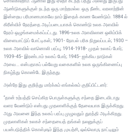
சொல்கிறோம். ஆனால் இது ஏதோ கடந்த பத்து அல்லது இருபது
ஆண்டுகளுக்குள் நடந்த ஒரு மாற்றமல்ல. ஒரு நீண்ட வரலாற்றின்
இன்றைய பரிமாணமாகவே நாம் இதைக் காண வேண்டும். 1884 ல்
கிரீன்விச் நேரத்தை அடிப்படையாகக் கொண்டு உலக அளவில்
நேரம் ஒழுங்கமைக்கப்பட்டது. 1896-உலக அளவிலான ஒலிம்பிக்
விளையாட்டுப் போட்டிகள்; 1901- நோபல் பரிசு நிறுவப்படல்; 1930 –
உலக அளவில் வானொலி பரப்பு; 1914-1918- முதல் உலகப் போர்;
1939-45- இரண்டாம் உலகப் போர்; 1945- ஐக்கிய நாடுகள்
அவை…. என்பதாகப் பல்வேறு வகைகளில் உலக ஒருங்கிணைப்பு
நிகழ்ந்து கொண்டே இருந்தது.
அன்றே இது குறித்து மார்க்சும் எங்கல்சும் குறிப்பிட்டனர்:
“தான் உற்பத்தி செய்கிற பொருள்களுக்கு சந்தை இடைவிடாது
வளர வேண்டும் என்பது முதலாளிக்குத் தேவையாக இருக்கிறது.
அது அவனை இந்த உலகப் பரப்பு முழுவதும் துரத்தி அடிக்கிறது.
முதலாளிகள் உலகச் சந்தையைத் தங்கள் நலனுக்குப்
பயன்படுத்திக் கொள்ளும் இந்த முயற்சி, ஒவ்வொரு நாட்டிலும்