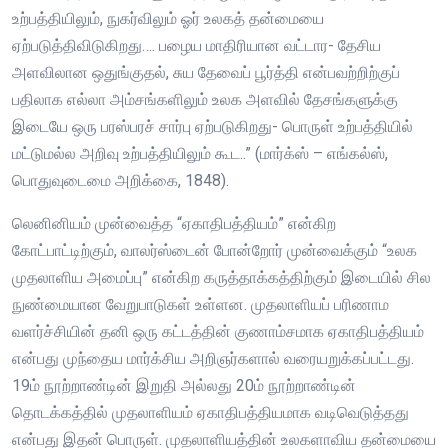
உற்பத்தியிலும், நுகர்விலும் ஓர் உலகத் தன்மையை
ஏற்படுத்திவிடுகிறது…. பழைய மாதிரியான வட்டார- தேசிய
அளவிலான ஒதுங்குதல், சுய தேவைப் பூர்த்தி என்பவற்றிற்குப்
பதிலாக எல்லா அம்சங்களிலும் உலக அளவில் தேசங்களுக்கு
இடையே ஒரு பரஸ்பரச் சார்பு ஏற்படுகிறது- பொருள் உற்பத்தியில்
மட்டுமல்ல அறிவு உற்பத்தியிலும் கூட..” (மார்க்ஸ் – எங்கல்ஸ்,
பொதுவுடைமை அறிக்கை, 1848).
லெனினியம் முன்வைத்த “ஏகாதிபத்தியம்” என்கிற
கோட்பாட்டிற்கும், வாலர்ஸ்டைன் போன்றோர் முன்வைக்கும் “உலக
முதலாளிய அமைப்பு” என்கிற கருத்தாக்கத்திற்கும் இடையில் சில
நுண்மையான வேறுபாடுகள் உள்ளன. முதலாளியப் பரிணாம
வளர்ச்சியின் தனி ஒரு கட்டத்தின் குணாம்சமாக ஏகாதிபத்தியம்
என்பது முந்தைய மார்க்சிய அறிஞர்களால் வரையறுக்கப்பட்டது.
19ம் நூற்றாண்டின் இறுதி அல்லது 20ம் நூற்றாண்டின்
தொடக்கத்தில் முதலாளியம் ஏகாதிபத்தியமாக வடிவெடுத்தது
என்பது இதன் பொருள். முதலாளியத்தின் உலகளாவிய தன்மையை