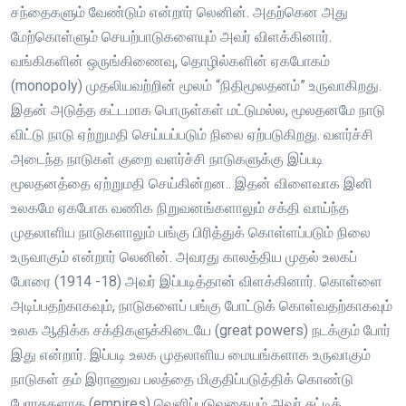
சந்தைகளும் வேண்டும் என்றார் லெனின். அதற்கென அது
மேற்கொள்ளும் செயற்பாடுகளையும் அவர் விளக்கினார்.
வங்கிகளின் ஒருங்கிணைவு, தொழில்களின் ஏகபோகம்
(monopoly) முதலியவற்றின் மூலம் “நிதிமூலதனம்” உருவாகிறது.
இதன் அடுத்த கட்டமாக பொருள்கள் மட்டுமல்ல, மூலதனமே நாடு
விட்டு நாடு ஏற்றுமதி செய்யப்படும் நிலை ஏற்படுகிறது. வளர்ச்சி
அடைந்த நாடுகள் குறை வளர்ச்சி நாடுகளுக்கு இப்படி
மூலதனத்தை ஏற்றுமதி செய்கின்றன.. இதன் விளைவாக இனி
உலகமே ஏகபோக வணிக நிறுவனங்களாலும் சக்தி வாய்ந்த
முதலாளிய நாடுகளாலும் பங்கு பிரித்துக் கொள்ளப்படும் நிலை
உருவாகும் என்றார் லெனின். அவரது காலத்திய முதல் உலகப்
போரை (1914 -18) அவர் இப்படித்தான் விளக்கினார். கொள்ளை
அடிப்பதற்காகவும், நாடுகளைப் பங்கு போட்டுக் கொள்வதற்காகவும்
உலக ஆதிக்க சக்திகளுக்கிடையே (great powers) நடக்கும் போர்
இது என்றார். இப்படி உலக முதலாளிய மையங்களாக உருவாகும்
நாடுகள் தம் இராணுவ பலத்தை மிகுதிப்படுத்திக் கொண்டு
பேரரசுகளாக (empires) வெளிப்படுவதையும் அவர் சுட்டிக்