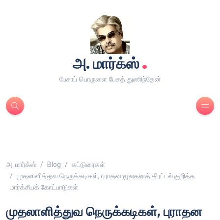
.
அ. மார்க்ஸ்
பேசாப் பொருளை பேசத் துணிந்தேன்
அ. மார்க்ஸ்
Blog
கட்டுரைகள்
முதலாளித்துவ நெருக்கடிகள், புராதன மூலதனத் திரட்டல் குறித்த
மார்க்சீயக் கோட்பாடுகள்
முதலாளித்துவ நெருக்கடிகள், புராதன