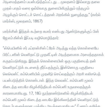
அடிமைத்தனம் பயன்படுத்தப்பட்டது. .. மூலதனம் இவ்வாறு தலை
முதல் பாதம் வரை ஒவ்வொரு துளையிலிருந்தும் ரத்தமும்
அழுக்கும் சொட்டச் சொட்டத்தான் அரங்கில் நுழைந்தது.” (கார்ல்
மார்க்ஸ், மூலதனம், 1867)
மார்க்சின் இந்தக் கூற்றை சுமார் எண்பது ஆண்டுகளுக்குப் பின்
ஜே.எம்.கீன்ஸ் இப்படி வழிமொழிந்தார்:
“ஸ்பெயினில் சர் ஃப்ரான்சிஸ் ட்ரேக் அடித்து வந்த கொள்ளையே
பிரிட்டனின் வெளிநாட்டு முதலீட்டின் அடித்தளமாக அமைந்ததாகக்
கருதப்படுகிறது. இந்தக் கொள்ளையின் ஒரு பகுதியைத் தன்
வெளிநாட்டுக் கடனைத் தீர்ப்பதற்கும், இன்னொரு பகுதியை
லெவென்ட் கம்பெனியில் முதலீடு செய்வதற்கும் அரசி எலிசபெத்
பயன்படுத்திக் கொண்டாள். இந்த லெவன்ட் கம்பெனி மூலம்
கிடைத்த லாபமே கிழக்கிந்தியக் கம்பெனி உருவாவதற்குக்
காரணமாகியது. 17, 18ம் நூற்றாண்டுகளில் கிழக்கிந்தியக்
கம்பெனி மூலம் கிடைத்த லாபமே இங்கிலாந்தின் வெளிநாட்டுத்
தொடர்புகளுக்கான முக்கிய அடித்தளமாகியது” (‘பணம் குறித்த