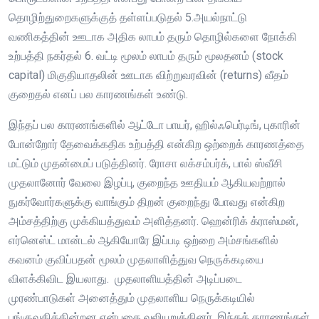
தொழிற்துறைகளுக்குத் தள்ளப்படுதல் 5.அயல்நாட்டு
வணிகத்தின் ஊடாக அதிக லாபம் தரும் தொழில்களை நோக்கி
உற்பத்தி நகர்தல் 6. வட்டி மூலம் லாபம் தரும் மூலதனம் (stock
capital) மிகுதியாதலின் ஊடாக விற்றுவரவின் (returns) வீதம்
குறைதல் எனப் பல காரணங்கள் உண்டு.
இந்தப் பல காரணங்களில் ஆட்டோ பாயர், ஹில்ஃபெர்டிங், புகாரின்
போன்றோர் தேவைக்கதிக உற்பத்தி என்கிற ஒற்றைக் காரணத்தை
மட்டும் முதன்மைப் படுத்தினர். ரோசா லக்சம்பர்க், பால் ஸ்வீசி
முதலானோர் வேலை இழப்பு, குறைந்த ஊதியம் ஆகியவற்றால்
நுகர்வோர்களுக்கு வாங்கும் திறன் குறைந்து போவது என்கிற
அம்சத்திற்கு முக்கியத்துவம் அளித்தனர். ஹென்ரிக் க்ராஸ்மன்,
எர்னெஸ்ட் மான்டல் ஆகியோரே இப்படி ஒற்றை அம்சங்களில்
கவனம் குவிப்பதன் மூலம் முதலாளித்துவ நெருக்கடியை
விளக்கிவிட இயலாது. முதலாளியத்தின் அடிப்படை
முரண்பாடுகள் அனைத்தும் முதலாளிய நெருக்கடியில்
பங்குவகிக்கின்றன என்பதை வலியுறுத்தினர். இந்தக் காரணங்கள்