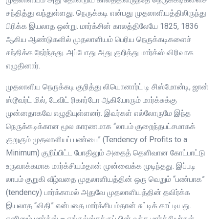
சந்தித்து வந்துள்ளது. நெருக்கடி என்பது முதலாளியத்திலிருந்து
பிரிக்க இயலாத ஒன்று. மார்க்சின் காலத்திலேயே 1825, 1836
ஆகிய ஆண்டுகளில் முதலாளியம் பெரிய நெருக்கடிகளைச்
சந்திக்க நேர்ந்தது. அப்போது அது குறித்து மார்க்ஸ் விரிவாக
எழுதினார்.
முதலாளிய நெருக்கடி குறித்து லியொனார்ட் டி சிஸ்மோன்டி, ஜான்
ஸ்டூவர்ட் மில், டேவிட் ரிகார்டோ ஆகியோரும் மார்க்சுக்கு
முன்னதாகவே எழுதியுள்ளனர். இவர்கள் எல்லோருமே இந்த
நெருக்கடிக்கான மூல காரணமாக “லாபம் குறைந்தபட்சமாகக்
குறுகும் முதலாளியப் பண்பை” (Tendency of Profits to a
Minimum) குறிப்பிட்ட போதிலும் அதைத் தெளிவான கோட்பாட்டு
உருவாக்கமாக மார்க்சியம்தான் முன்வைக்க முடிந்தது. இப்படி
லாபம் குறுகி வீழ்வதை முதலாளியத்தின் ஒரு வெறும் “பண்பாக”
(tendency) பார்க்காமல் அதுவே முதலாளியத்தின் தவிர்க்க
இயலாத “விதி” என்பதை மார்க்சியம்தான் சுட்டிக் காட்டியது.
எனினும் மார்க்ஸ் – எங்கல்ஸ்சுக்குப் பின் வந்த மார்க்சியர்கள்