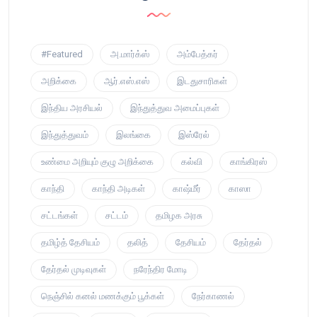
#Featured
அ.மார்க்ஸ்
அம்பேத்கர்
அறிக்கை
ஆர்.எஸ்.எஸ்
இடதுசாரிகள்
இந்திய அரசியல்
இந்துத்துவ அமைப்புகள்
இந்துத்துவம்
இலங்கை
இஸ்ரேல்
உண்மை அறியும் குழு அறிக்கை
கல்வி
காங்கிரஸ்
காந்தி
காந்தி அடிகள்
காஷ்மீர்
காஸா
சட்டங்கள்
சட்டம்
தமிழக அரசு
தமிழ்த் தேசியம்
தலித்
தேசியம்
தேர்தல்
தேர்தல் முடிவுகள்
நரேந்திர மோடி
நெஞ்சில் கனல் மணக்கும் பூக்கள்
நேர்காணல்