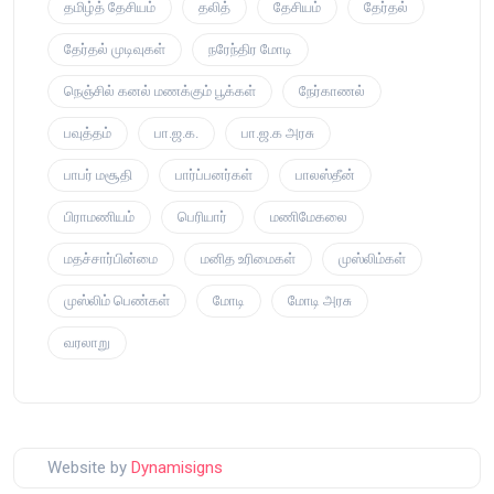
தமிழ்த் தேசியம்
தலித்
தேசியம்
தேர்தல்
தேர்தல் முடிவுகள்
நரேந்திர மோடி
நெஞ்சில் கனல் மணக்கும் பூக்கள்
நேர்காணல்
பவுத்தம்
பா.ஜ.க.
பா.ஜ.க அரசு
பாபர் மசூதி
பார்ப்பனர்கள்
பாலஸ்தீன்
பிராமணியம்
பெரியார்
மணிமேகலை
மதச்சார்பின்மை
மனித உரிமைகள்
முஸ்லிம்கள்
முஸ்லிம் பெண்கள்
மோடி
மோடி அரசு
வரலாறு
Website by
Dynamisigns