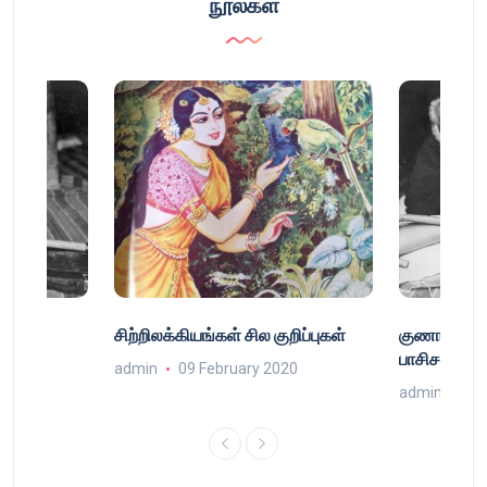
நூல்கள்
்
சிற்றிலக்கியங்கள் சில குறிப்புகள்
குணா : அறி
்
பாசிசத்தின் 
admin
09 February 2020
9
admin
16 