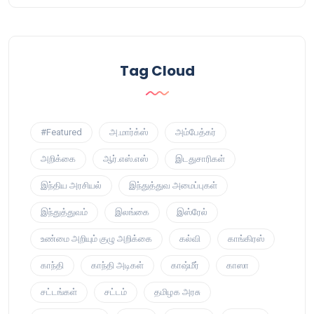
Tag Cloud
#Featured
அ.மார்க்ஸ்
அம்பேத்கர்
அறிக்கை
ஆர்.எஸ்.எஸ்
இடதுசாரிகள்
இந்திய அரசியல்
இந்துத்துவ அமைப்புகள்
இந்துத்துவம்
இலங்கை
இஸ்ரேல்
உண்மை அறியும் குழு அறிக்கை
கல்வி
காங்கிரஸ்
காந்தி
காந்தி அடிகள்
காஷ்மீர்
காஸா
சட்டங்கள்
சட்டம்
தமிழக அரசு