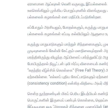
ஏராளமான ஆய்வுகள் வெளி வருவது, இப்பல்கலைக் கழ
உலகெங்கிலும் முக்கிய பொறுப்புகளில் விளங்கு
பல்கலைக் கழகங்கள் என மதிப்பிடப்படுகின்றன.
எப்போதும் அரசியலும், மோதல்களும், கருத்து மாறுபா
பல்கலைக் கழகங்கள் எப்படி கல்வியிலும் ஆளுமை 
கருத்து மாறுபாடுகளும் மாற்றுச் சிந்தனைகளும்
முடிவுகளைக் கேள்வி கேட்கும் மனநிலையும்தான் அறிவ
மரத்திலிருந்து விழுந்த ஆப்பிளைப் பார்த்துவிட்டு
போயிருந்தால் நியூட்டன் புவி ஈர்ப்பு விசையைக் கண
“சுதந்திர வீழ்ச்சிக் கொள்கை” (Free Fall Theory)
ஏற்கவில்லை. “எல்லாப் புதிய கோட்பாடுகளும் ஏற்
(consistency condition) என்கிற விதியை அவர் மீறி
சென்ற நூற்றாண்டின் மிகப் பெரிய இயற்பியல் கண்டுப
பொருட்களின் இருமைப் பண்புக் கொள்கை, ஹெய்ச
இப்படியான ஒரு ‘அராஜகச் சிந்தனை முறை’யின் (an