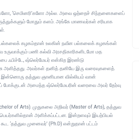
பாசிசத்தின் தமிழ் வடிவம்
்களோ, ‘செமினரி’களோ அல்ல. அவை ஒற்றைச் சிந்தனைகளைப்
admin
16 August 2019
ருத்துக்களும் மோதும் களம். அங்கே மாணவர்கள் சரியாக
ள்.
ன் பல்கலைக் கழகம்தான் உலகின் நவீன பல்கலைக் கழகங்கள்
ை உருவாக்கும் பணி கல்வி அரசதிகாரிகளிடமோ மத
பை ஃபிச்டே, ஷ்லெர்மேயர் என்கிற இரண்டு
சு அளித்தது. அவர்கள் தனித் தனியே இரு வரைவுகளைத்
ப்பு இன்னொரு தத்துவ ஞானியான வில்லியம் வான்
தப் போக்குடன் அமைந்த ஷ்லெர்மேயரின் வரைவை அவர் தேர்வு
lor of Arts). முதுகலை அறிவர் (Master of Arts), தத்துவ
 பெயர்களில்தான் அளிக்கப்பட்டன. இன்றளவும் இயற்பியல்
கூட ‘தத்துவ முனைவர்’ (Ph.D) என்றுதான் பட்டம்