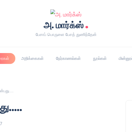
.
அ. மார்க்ஸ்
பேசாப் பொருளை பேசத் துணிந்தேன்
ரைகள்
அறிக்கைகள்
நேர்காணல்கள்
நூல்கள்
மின்னூ
என்பது…..
்பது…..
7