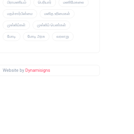
பிராமணியம்
பெரியார்
மணிமேகலை
மதச்சார்பின்மை
மனித உரிமைகள்
முஸ்லிம்கள்
முஸ்லிம் பெண்கள்
மோடி
மோடி அரசு
வரலாறு
Website by
Dynamisigns