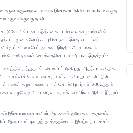
உருவாக்குவதல்ல. மாறாக இன்றைய Make in India வுக்குத்
ளை உருவாக்குவதுதான்.
வரிகட்டுவோரின் பணம் இத்தகைய பல்கலைக்கழகங்களில்
ுக்கட்ட முனைவோர் கூறுகின்றனர். இந்த உயராய்வுப்
ளிக்கும் உரிமை பெற்றவர்கள். இந்திய அரசியலைத்
ியல் பேசாதே எனச் சொல்வதமெப்படிச் சரியாக இருக்கும்?.
ின் பணத்திலிருந்துதான் செலவிடப்படுகிறது. அதற்காக அதிக
ளிடமா கல்விக் கொள்கை உருவாக்கும் பொறுப்பை விட்டுவிட
தப் பல்கலைக் கழகங்களை மூடச் சொல்கிறவர்கள். 2000த்தில்
ளுக்காக முகேஷ் அம்பானி, குமாரமங்கலம் பிர்லா ஆகிய இருவர்
்கம் இந்த மாணவர்களின் மீது தேசத் துரோக வழக்குகள்,
் மீதான வன்முறைத் தாக்குதல்கள்… இவற்றை ‘பாசிசம்’