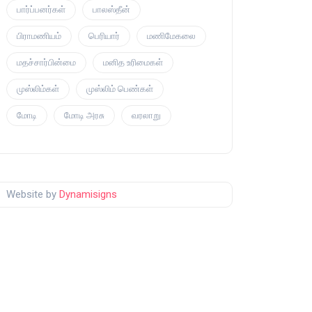
பார்ப்பனர்கள்
பாலஸ்தீன்
பிராமணியம்
பெரியார்
மணிமேகலை
மதச்சார்பின்மை
மனித உரிமைகள்
முஸ்லிம்கள்
முஸ்லிம் பெண்கள்
மோடி
மோடி அரசு
வரலாறு
Website by
Dynamisigns