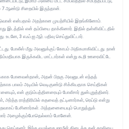
சண்டையிட்டு, இமாம் அலியை மீட்ட சம்பவத்தில் சம்பந்தப்பட்டு,
் 7 ஆண்டு சிறையில் இருந்தான்.
ிடுவான் என்பதால் அதற்கான முயற்சியில் இறங்கினோம்.
ு இடத்தில் என் தம்பியை தாக்கினார். இதில் தள்ளிவிட்டதில்
 உடனே, 3 எஃப்.ஐ.ஆர். பதிவு செய்துவிட்டார்.
ட்டது. போலீஸ் மீது அவனுக்குப் கோபம் அதிகமாகிவிட்டது. நான்
ம்மதியாக இருக்கவிட மாட்டார்கள் என்று கூறி ஊரைவிட்டே
ாவுக்காக போனவன்தான், அதன் பிறகு அவனுடன் எந்தத்
்காக பாலம் அடியில் வெடிகுண்டு சிக்கியதாக செய்திகள்
ும், என் குடும்பத்தினரையும் போலீசார் துன்புறுத்தினர்.
 அர்த்த ராத்திரியில் கதவைத் தட்டினார்கள், ரெய்டு என்று
ைவாகப் பேசினார்கள். அத்தனையையும் பொறுத்துக்
ார் அழைக்கும்போதெல்லாம் போனேன்.
து செய்தனர். இந்த வழக்கை ஜாமீன் கிடைக்க தன் தாலியை