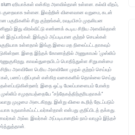
slum ஏரியாக்கள் என்கிற அளவில்தான் உள்ளன. கல்வி வீதம்,
மிகக் குறைவாக உள்ளன. இவற்றின் விளைவான வறுமை, கடன்
பகுதிகளில் சிறு குற்றங்கள், ரவுடியிசம் முதலியன
எனினும் இது விரல்விட்டு எண்ணக் கூடிய சிறிய அளவில்தான்
் இருப்பார்கள். இங்கும் அப்படியான குற்றச் செயல்கள்
 பகுதியாக உள்ளதால் இங்கு இவை மத நிலைப்பட்டதாகவும்
ிவிடுகின்றன. இதை இந்தக் கோணத்தில் அணுகாமல் ‘முஸ்லிம்
ணுகுகிறது. காவல்துறையிடம் பொதிந்துள்ள சிறுபான்மை
 சிறிய அளவிலோ பெரிய அளவிலோ முதல் குற்றம் செய்யும்
கள், பணப் பறிப்புகள் என்கிற வகைகளில் தொல்லை செய்து
் தள்ளப்படுகின்றனர். இதை ஒட்டி மேலப்பாளையம் போன்ற
ுஸ்லிம் சமுதாயத்தையே “சந்தேகத்திற்குரியதாகக்”
இவ்வாறு முழுமை அடைகிறது. இன்று விலை கூறித் தேடப்படும்
ியாக உருவாக்கப்பட்டவர்கள்தான் என்பது குறிப்பிடத் தக்கது.
னவர்கள் அல்ல. இவர்கள் அப்படியானதில் நாம் வாழும் இந்தச்
ர்த்துத்தான்.