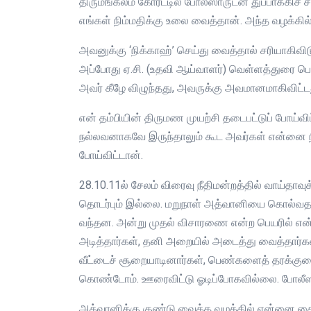
திருமங்கலம் கோர்ட்டில் போலீஸாருடன் துப்பாக்கிச் 
எங்கள் நிம்மதிக்கு உலை வைத்தான். அந்த வழக்கில
அவனுக்கு ‘நிக்காஹ்’ செய்து வைத்தால் சரியாகிவ
அப்போது ஏ.சி. (உதவி ஆய்வாளர்) வெள்ளத்துரை பொத
அவர் கீழே விழுந்தது, அவருக்கு அவமானமாகிவிட்டது.
என் தம்பியின் திருமண முயற்சி தடைபட்டுப் போய்வி
நல்லவனாகவே இருந்தாலும் கூட அவர்கள் என்னை நி
போய்விட்டான்.
28.10.11ல் சேலம் விரைவு நீதிமன்றத்தில் வாய்த
தொடர்பும் இல்லை. மறுநாள் அத்வானியை கொல்வதற
வந்தன. அன்று முதல் விசாரணை என்ற பெயரில் என்னைய
அடித்தார்கள், தனி அறையில் அடைத்து வைத்தார்கள்,
வீட்டைச் சூறையாடினார்கள், பெண்களைத் தரக்குற
கொண்டோம். ஊரைவிட்டு ஓடிப்போகவில்லை. போலீஸ
அத்வானிக்கு குண்டு வைத்த வழக்கில் என்னை கை