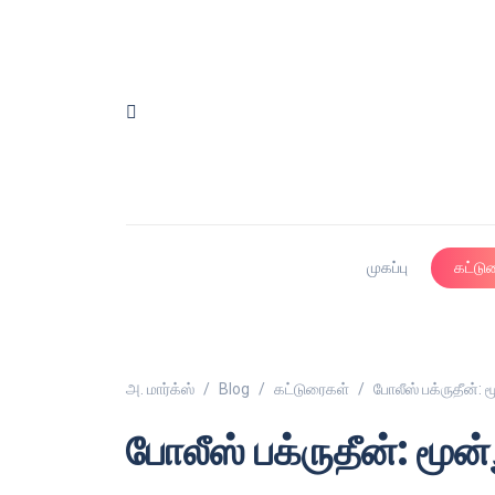
முகப்பு
கட்டு
அ. மார்க்ஸ்
Blog
கட்டுரைகள்
போலீஸ் பக்ருதீன்: ம
போலீஸ் பக்ருதீன்: மூன்ற