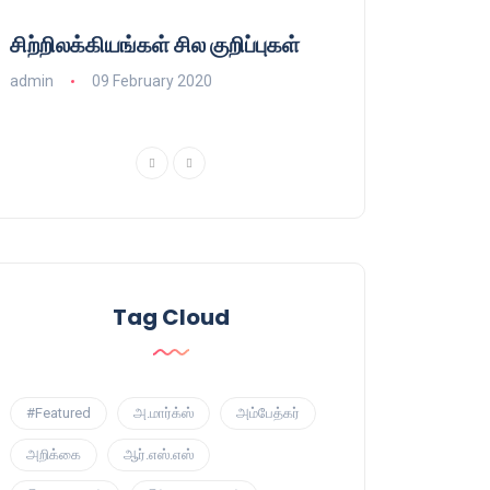
சிற்றிலக்கியங்கள் சில குறிப்புகள்
குணா : அறிஞரல்
பாசிசத்தின் தமிழ்
admin
09 February 2020
admin
16 August
Tag Cloud
#Featured
அ.மார்க்ஸ்
அம்பேத்கர்
அறிக்கை
ஆர்.எஸ்.எஸ்