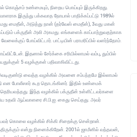
ில் கொஞ்சம் உண்மையும், நிறைய பொய்யும் இருக்கிறது.
குணா : அறிஞரல்ல அவர்
ய்வாளராக இருந்து பக்கவாத நோயால் பாதிக்கப்பட்டு 1989ல்
பாசிசத்தின் தமிழ் வடிவம்
மது மைதீன், அடுத்து நான் (தர்வேஸ் மைதீன்), 3வது மகன்
admin
16 August 2019
ப்படும் பக்ருதீன் அலி அகமது. எங்களைக் காப்பாற்றுவதற்காக
வேலைக்குப் போய்விட்டார். பாட்டியின் பராமரிப்பில் வளர்ந்தோம்.
்விட்டேன். இதனால் சேர்க்கை சரியில்லாமல் வம்பு, தும்பில்
யதுக்குள் 5 வழக்குகள் பதிவாகிவிட்டது.
 வெடிகுண்டு வைத்த வழக்கில் அவனை சம்பந்தமே இல்லாமல்
 என போலீஸார் கூற தொடங்கினர். இதில் உண்மைக்
ெரியவந்தது. இந்த வழக்கில் பக்ருதீன் உள்ளிட்டவர்களை
ய உதவி ஆய்வாளரை சி.பி.ஐ. கைது செய்தது. அவர்
ன்பவர் கொலை வழக்கில் சிக்கி சிறைக்கு சென்றான்.
ருக்கும் என்று நினைக்கிறேன். 2001ல் ஜாமீனில் வந்தவன்,