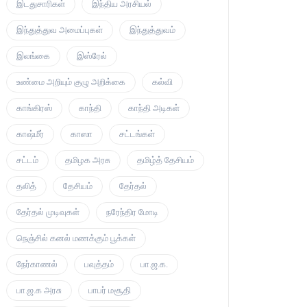
இடதுசாரிகள்
இந்திய அரசியல்
இந்துத்துவ அமைப்புகள்
இந்துத்துவம்
இலங்கை
இஸ்ரேல்
உண்மை அறியும் குழு அறிக்கை
கல்வி
காங்கிரஸ்
காந்தி
காந்தி அடிகள்
காஷ்மீர்
காஸா
சட்டங்கள்
சட்டம்
தமிழக அரசு
தமிழ்த் தேசியம்
தலித்
தேசியம்
தேர்தல்
தேர்தல் முடிவுகள்
நரேந்திர மோடி
நெஞ்சில் கனல் மணக்கும் பூக்கள்
நேர்காணல்
பவுத்தம்
பா.ஜ.க.
பா.ஜ.க அரசு
பாபர் மசூதி