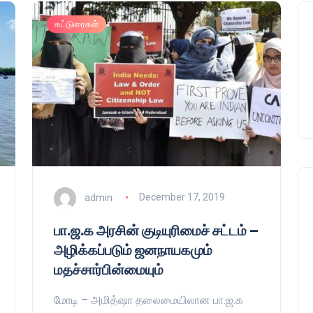
கட்டுரைகள்
admin
December 17, 2019
பா.ஜ.க அரசின் குடியுரிமைச் சட்டம் –
அழிக்கப்படும் ஜனநாயகமும்
மதச்சார்பின்மையும்
மோடி – அமித்ஷா தலைமையிலான பா.ஜ.க