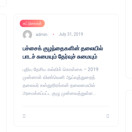
கட்டுரைகள்
குணா : அறிஞரல்ல அவர்
admin
July 31, 2019
பாசிசத்தின் தமிழ் வடிவம்
பச்சைக் குழந்தைகளின் தலையில்
admin
16 August 2019
பாடச் சுமையும் தேர்வுச் சுமையும்
புதிய தேசிய கல்விக் கொள்கை – 2019
முன்னாள் விண்வெளி ஆய்வுத்துறைத்
தலைவர் கஸ்தூரிரங்கன் தலைமையில்
அமைக்கப்பட்ட குழு முன்வைத்துள்ள…