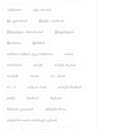
அறிக்கை
ஆர்.எஸ்.எஸ்
இடதுசாரிகள்
இந்திய அரசியல்
இந்துத்துவ அமைப்புகள்
இந்துத்துவம்
இலங்கை
இஸ்ரேல்
உண்மை அறியும் குழு அறிக்கை
கல்வி
காங்கிரஸ்
காந்தி
காந்தி அடிகள்
காஷ்மீர்
காஸா
சட்டங்கள்
சட்டம்
தமிழக அரசு
தமிழ்த் தேசியம்
தலித்
தேசியம்
தேர்தல்
தேர்தல் முடிவுகள்
நரேந்திர மோடி
நெஞ்சில் கனல் மணக்கும் பூக்கள்