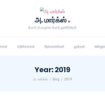
.
அ. மார்க்ஸ்
பேசாப் பொருளை பேசத் துணிந்தேன்
ரைகள்
அறிக்கைகள்
நேர்காணல்கள்
நூல்கள்
மின்னூ
Year:
2019
அ. மார்க்ஸ்
Blog
2019