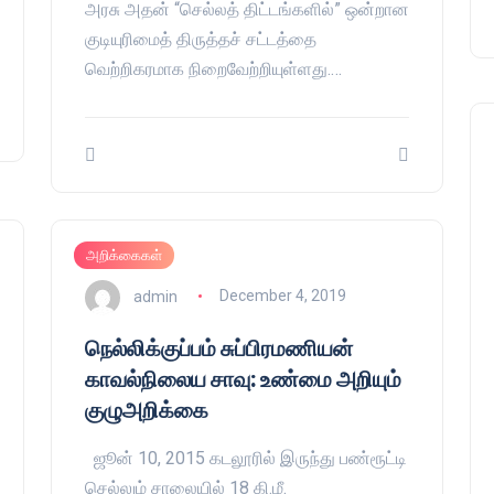
அரசு அதன் “செல்லத் திட்டங்களில்” ஒன்றான
குடியுரிமைத் திருத்தச் சட்டத்தை
வெற்றிகரமாக நிறைவேற்றியுள்ளது.…
அறிக்கைகள்
admin
December 4, 2019
நெல்லிக்குப்பம் சுப்பிரமணியன்
காவல்நிலைய சாவு: உண்மை அறியும்
குழுஅறிக்கை
ஜூன் 10, 2015 கடலூரில் இருந்து பண்ரூட்டி
செல்லும் சாலையில் 18 கி.மீ.