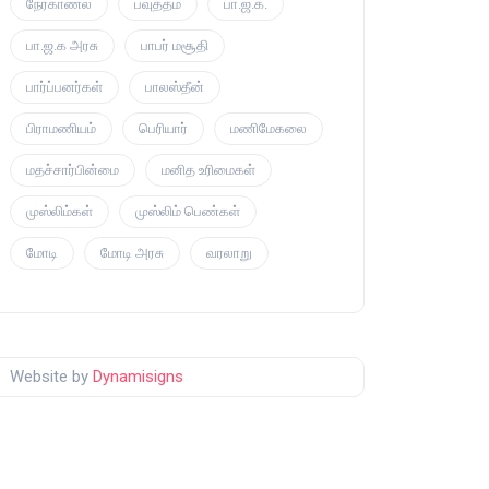
நேர்காணல்
பவுத்தம்
பா.ஜ.க.
பா.ஜ.க அரசு
பாபர் மசூதி
பார்ப்பனர்கள்
பாலஸ்தீன்
பிராமணியம்
பெரியார்
மணிமேகலை
மதச்சார்பின்மை
மனித உரிமைகள்
முஸ்லிம்கள்
முஸ்லிம் பெண்கள்
மோடி
மோடி அரசு
வரலாறு
Website by
Dynamisigns