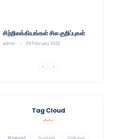
சிற்றிலக்கியங்கள் சில குறிப்புகள்
குணா : அறிஞரல்
பாசிசத்தின் தமிழ்
admin
09 February 2020
admin
16 August
Tag Cloud
#Featured
அ.மார்க்ஸ்
அம்பேத்கர்