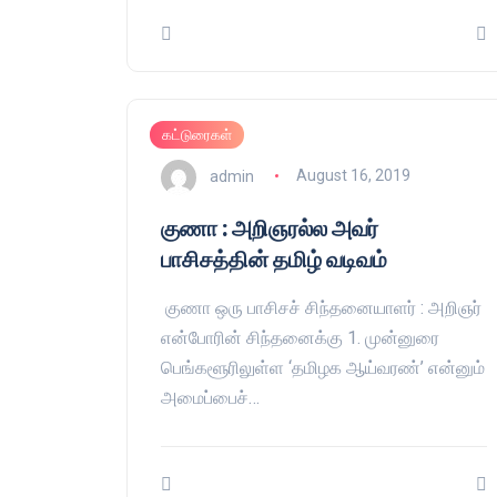
கட்டுரைகள்
admin
August 16, 2019
குணா : அறிஞரல்ல அவர்
பாசிசத்தின் தமிழ் வடிவம்
குணா ஒரு பாசிசச் சிந்தனையாளர் : அறிஞர்
என்போரின் சிந்தனைக்கு 1. முன்னுரை
பெங்களூரிலுள்ள ‘தமிழக ஆய்வரண்’ என்னும்
அமைப்பைச்…