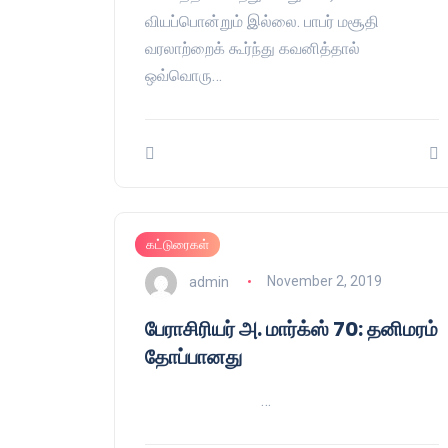
வியப்பொன்றும் இல்லை. பாபர் மசூதி
வரலாற்றைக் கூர்ந்து கவனித்தால்
ஒவ்வொரு…
கட்டுரைகள்
admin
November 2, 2019
பேராசிரியர் அ. மார்க்ஸ் 70: தனிமரம்
தோப்பானது
…