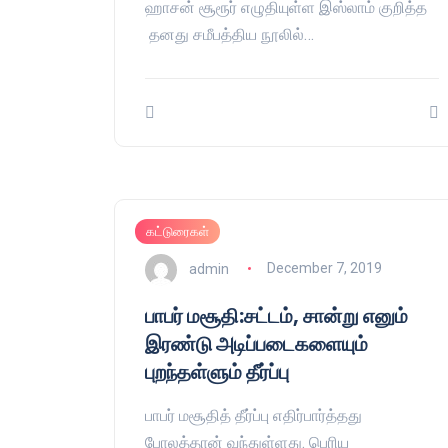
ஹாசன் சூரூர் எழுதியுள்ள இஸ்லாம் குறித்த
தனது சமீபத்திய நூலில்…
கட்டுரைகள்
admin
December 7, 2019
பாபர் மசூதி:சட்டம், சான்று எனும்
இரண்டு அடிப்படைகளையும்
புறந்தள்ளும் தீர்ப்பு
பாபர் மசூதித் தீர்ப்பு எதிர்பார்த்தது
போலத்தான் வந்துள்ளது. பெரிய