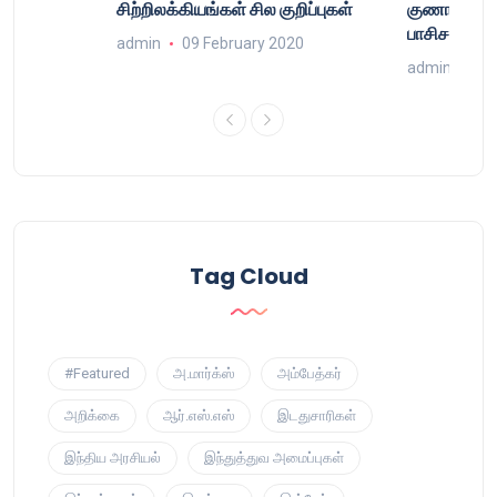
்
சிற்றிலக்கியங்கள் சில குறிப்புகள்
குணா : அறி
்
பாசிசத்தின் 
admin
09 February 2020
9
admin
16 
Tag Cloud
#Featured
அ.மார்க்ஸ்
அம்பேத்கர்
அறிக்கை
ஆர்.எஸ்.எஸ்
இடதுசாரிகள்
இந்திய அரசியல்
இந்துத்துவ அமைப்புகள்