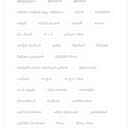
இந்துத்துவம்
இலங்கை
இஸ்ரேல்
உண்மை அறியும் குழு அறிக்கை
கல்வி
காங்கிரஸ்
காந்தி
காந்தி அடிகள்
காஷ்மீர்
காஸா
சட்டங்கள்
சட்டம்
தமிழக அரசு
தமிழ்த் தேசியம்
தலித்
தேசியம்
தேர்தல்
தேர்தல் முடிவுகள்
நரேந்திர மோடி
நெஞ்சில் கனல் மணக்கும் பூக்கள்
நேர்காணல்
பவுத்தம்
பா.ஜ.க.
பா.ஜ.க அரசு
பாபர் மசூதி
பார்ப்பனர்கள்
பாலஸ்தீன்
பிராமணியம்
பெரியார்
மணிமேகலை
மதச்சார்பின்மை
மனித உரிமைகள்
முஸ்லிம்கள்
முஸ்லிம் பெண்கள்
மோடி
மோடி அரசு