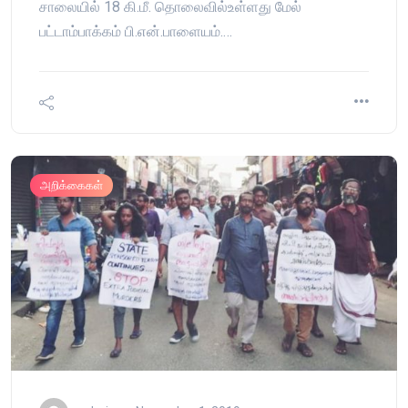
சாலையில் 18 கி.மீ. தொலைவில்உள்ளது மேல்
பட்டாம்பாக்கம் பி.என்.பாளையம்.…
அறிக்கைகள்