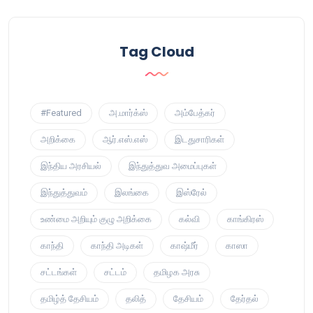
Tag Cloud
#Featured
அ.மார்க்ஸ்
அம்பேத்கர்
அறிக்கை
ஆர்.எஸ்.எஸ்
இடதுசாரிகள்
இந்திய அரசியல்
இந்துத்துவ அமைப்புகள்
இந்துத்துவம்
இலங்கை
இஸ்ரேல்
உண்மை அறியும் குழு அறிக்கை
கல்வி
காங்கிரஸ்
காந்தி
காந்தி அடிகள்
காஷ்மீர்
காஸா
சட்டங்கள்
சட்டம்
தமிழக அரசு
தமிழ்த் தேசியம்
தலித்
தேசியம்
தேர்தல்