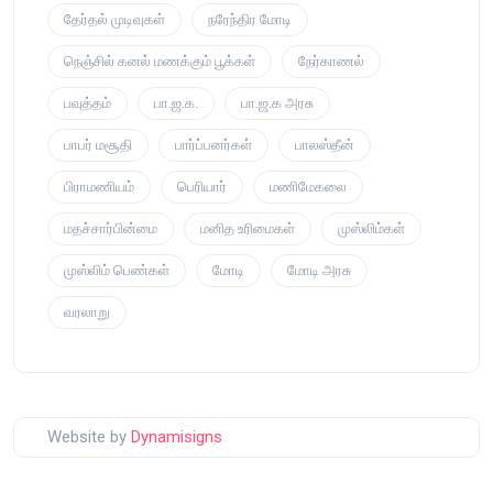
தேர்தல் முடிவுகள்
நரேந்திர மோடி
நெஞ்சில் கனல் மணக்கும் பூக்கள்
நேர்காணல்
பவுத்தம்
பா.ஜ.க.
பா.ஜ.க அரசு
பாபர் மசூதி
பார்ப்பனர்கள்
பாலஸ்தீன்
பிராமணியம்
பெரியார்
மணிமேகலை
மதச்சார்பின்மை
மனித உரிமைகள்
முஸ்லிம்கள்
முஸ்லிம் பெண்கள்
மோடி
மோடி அரசு
வரலாறு
Website by
Dynamisigns