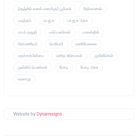
நெஞ்சில் கனல் மணக்கும் பூக்கள்
நேர்காணல்
பவுத்தம்
பா.ஜ.க.
பா.ஜ.க அரசு
பாபர் மசூதி
பார்ப்பனர்கள்
பாலஸ்தீன்
பிராமணியம்
பெரியார்
மணிமேகலை
மதச்சார்பின்மை
மனித உரிமைகள்
முஸ்லிம்கள்
முஸ்லிம் பெண்கள்
மோடி
மோடி அரசு
வரலாறு
Website by
Dynamisigns