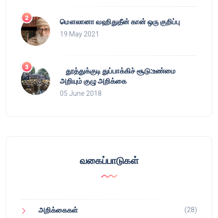
மௌலானா வஹிதுதீன் கான் ஒரு குறிப்பு
19 May 2021
தூத்துக்குடி துப்பாக்கிச் சூடு:உண்மை
அறியும் குழு அறிக்கை
05 June 2018
வகைப்பாடுகள்
(28)
அறிக்கைகள்