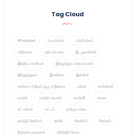
Tag Cloud
#Featured
அ.மார்க்ஸ்
அம்பேத்கர்
அறிக்கை
ஆர்.எஸ்.எஸ்
இடதுசாரிகள்
இந்திய அரசியல்
இந்துத்துவ அமைப்புகள்
இந்துத்துவம்
இலங்கை
இஸ்ரேல்
உண்மை அறியும் குழு அறிக்கை
கல்வி
காங்கிரஸ்
காந்தி
காந்தி அடிகள்
காஷ்மீர்
காஸா
சட்டங்கள்
சட்டம்
தமிழக அரசு
தமிழ்த் தேசியம்
தலித்
தேசியம்
தேர்தல்
தேர்தல் முடிவுகள்
நரேந்திர மோடி