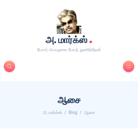
.
அ. மார்க்ஸ்
பேசாப் பொருளை பேசத் துணிந்தேன்
ஆசை
அ. மார்க்ஸ்
Blog
ஆசை