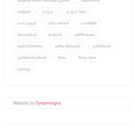
நெஞ்சில் கனல் மணக்கும் பூக்கள்
நேர்காணல்
பவுத்தம்
பா.ஜ.க.
பா.ஜ.க அரசு
பாபர் மசூதி
பார்ப்பனர்கள்
பாலஸ்தீன்
பிராமணியம்
பெரியார்
மணிமேகலை
மதச்சார்பின்மை
மனித உரிமைகள்
முஸ்லிம்கள்
முஸ்லிம் பெண்கள்
மோடி
மோடி அரசு
வரலாறு
Website by
Dynamisigns