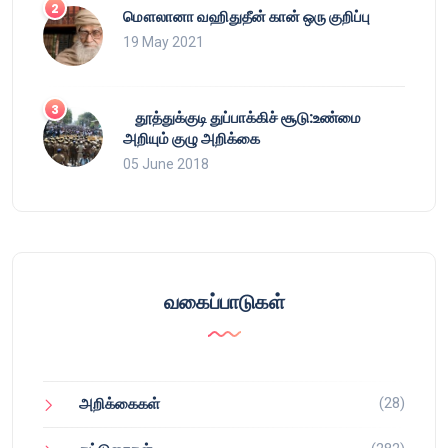
மௌலானா வஹிதுதீன் கான் ஒரு குறிப்பு
19 May 2021
தூத்துக்குடி துப்பாக்கிச் சூடு:உண்மை
அறியும் குழு அறிக்கை
05 June 2018
வகைப்பாடுகள்
(28)
அறிக்கைகள்