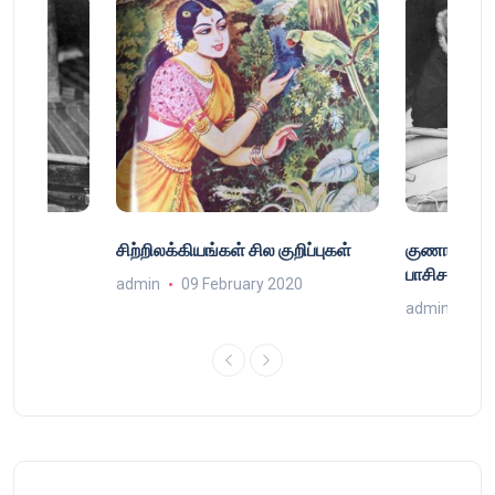
்
சிற்றிலக்கியங்கள் சில குறிப்புகள்
குணா : அறி
்
பாசிசத்தின் 
admin
09 February 2020
9
admin
16 