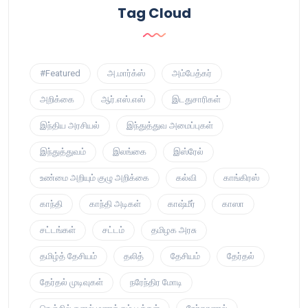
Tag Cloud
#Featured
அ.மார்க்ஸ்
அம்பேத்கர்
அறிக்கை
ஆர்.எஸ்.எஸ்
இடதுசாரிகள்
இந்திய அரசியல்
இந்துத்துவ அமைப்புகள்
இந்துத்துவம்
இலங்கை
இஸ்ரேல்
உண்மை அறியும் குழு அறிக்கை
கல்வி
காங்கிரஸ்
காந்தி
காந்தி அடிகள்
காஷ்மீர்
காஸா
சட்டங்கள்
சட்டம்
தமிழக அரசு
தமிழ்த் தேசியம்
தலித்
தேசியம்
தேர்தல்
தேர்தல் முடிவுகள்
நரேந்திர மோடி