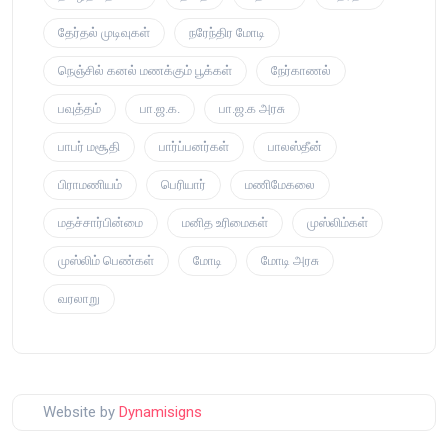
தேர்தல் முடிவுகள்
நரேந்திர மோடி
நெஞ்சில் கனல் மணக்கும் பூக்கள்
நேர்காணல்
பவுத்தம்
பா.ஜ.க.
பா.ஜ.க அரசு
பாபர் மசூதி
பார்ப்பனர்கள்
பாலஸ்தீன்
பிராமணியம்
பெரியார்
மணிமேகலை
மதச்சார்பின்மை
மனித உரிமைகள்
முஸ்லிம்கள்
முஸ்லிம் பெண்கள்
மோடி
மோடி அரசு
வரலாறு
Website by
Dynamisigns