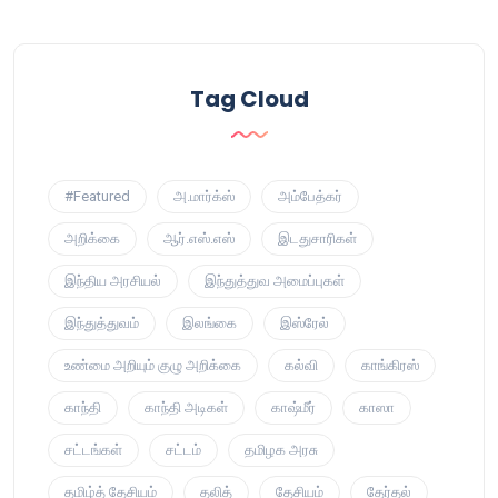
Tag Cloud
#Featured
அ.மார்க்ஸ்
அம்பேத்கர்
அறிக்கை
ஆர்.எஸ்.எஸ்
இடதுசாரிகள்
இந்திய அரசியல்
இந்துத்துவ அமைப்புகள்
இந்துத்துவம்
இலங்கை
இஸ்ரேல்
உண்மை அறியும் குழு அறிக்கை
கல்வி
காங்கிரஸ்
காந்தி
காந்தி அடிகள்
காஷ்மீர்
காஸா
சட்டங்கள்
சட்டம்
தமிழக அரசு
தமிழ்த் தேசியம்
தலித்
தேசியம்
தேர்தல்