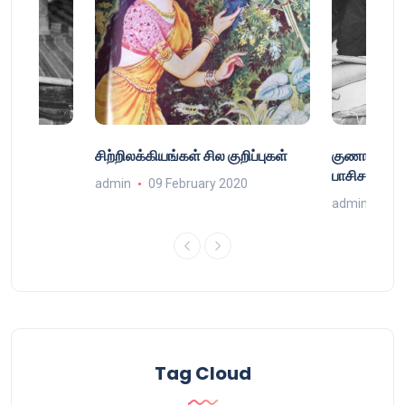
்
சிற்றிலக்கியங்கள் சில குறிப்புகள்
குணா : அறி
்
பாசிசத்தின் 
admin
09 February 2020
9
admin
16 
Tag Cloud