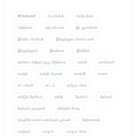
#Featured
அ.மார்க்ஸ்
அம்பேத்கர்
அறிக்கை
ஆர்.எஸ்.எஸ்
இடதுசாரிகள்
இந்திய அரசியல்
இந்துத்துவ அமைப்புகள்
இந்துத்துவம்
இலங்கை
இஸ்ரேல்
உண்மை அறியும் குழு அறிக்கை
கல்வி
காங்கிரஸ்
காந்தி
காந்தி அடிகள்
காஷ்மீர்
காஸா
சட்டங்கள்
சட்டம்
தமிழக அரசு
தமிழ்த் தேசியம்
தலித்
தேசியம்
தேர்தல்
தேர்தல் முடிவுகள்
நரேந்திர மோடி
நெஞ்சில் கனல் மணக்கும் பூக்கள்
நேர்காணல்
பவுத்தம்
பா.ஜ.க.
பா.ஜ.க அரசு