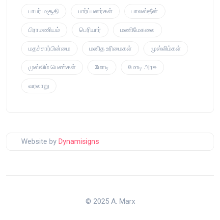
பாபர் மசூதி
பார்ப்பனர்கள்
பாலஸ்தீன்
பிராமணியம்
பெரியார்
மணிமேகலை
மதச்சார்பின்மை
மனித உரிமைகள்
முஸ்லிம்கள்
முஸ்லிம் பெண்கள்
மோடி
மோடி அரசு
வரலாறு
Website by
Dynamisigns
© 2025 A. Marx