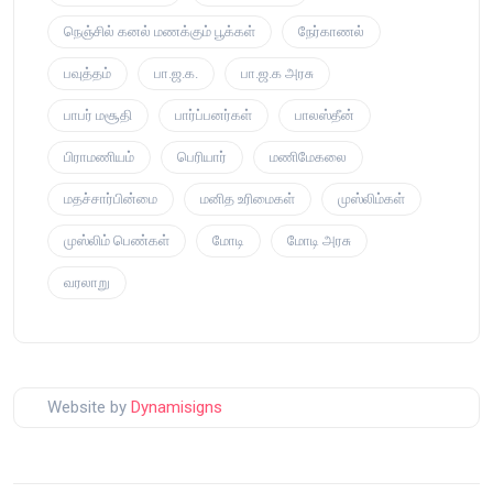
நெஞ்சில் கனல் மணக்கும் பூக்கள்
நேர்காணல்
பவுத்தம்
பா.ஜ.க.
பா.ஜ.க அரசு
பாபர் மசூதி
பார்ப்பனர்கள்
பாலஸ்தீன்
பிராமணியம்
பெரியார்
மணிமேகலை
மதச்சார்பின்மை
மனித உரிமைகள்
முஸ்லிம்கள்
முஸ்லிம் பெண்கள்
மோடி
மோடி அரசு
வரலாறு
Website by
Dynamisigns