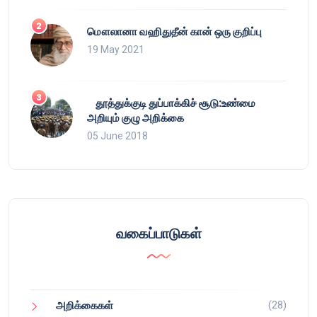
மௌலானா வஹிதுதீன் கான் ஒரு குறிப்பு
19 May 2021
தூத்துக்குடி துப்பாக்கிச் சூடு:உண்மை
அறியும் குழு அறிக்கை
05 June 2018
வகைப்பாடுகள்
(28)
அறிக்கைகள்