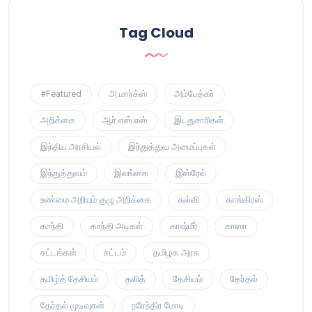
Tag Cloud
#Featured
அ.மார்க்ஸ்
அம்பேத்கர்
அறிக்கை
ஆர்.எஸ்.எஸ்
இடதுசாரிகள்
இந்திய அரசியல்
இந்துத்துவ அமைப்புகள்
இந்துத்துவம்
இலங்கை
இஸ்ரேல்
உண்மை அறியும் குழு அறிக்கை
கல்வி
காங்கிரஸ்
காந்தி
காந்தி அடிகள்
காஷ்மீர்
காஸா
சட்டங்கள்
சட்டம்
தமிழக அரசு
தமிழ்த் தேசியம்
தலித்
தேசியம்
தேர்தல்
தேர்தல் முடிவுகள்
நரேந்திர மோடி