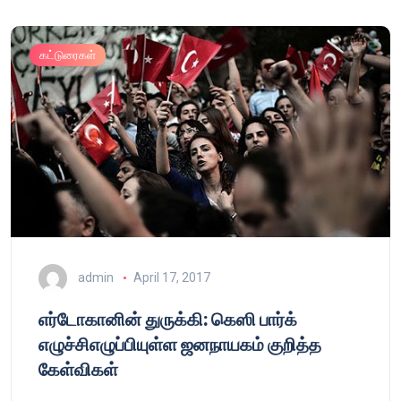
கட்டுரைகள்
admin
April 17, 2017
எர்டோகானின் துருக்கி: கெஸி பார்க்
எழுச்சிஎழுப்பியுள்ள ஜனநாயகம் குறித்த
கேள்விகள்