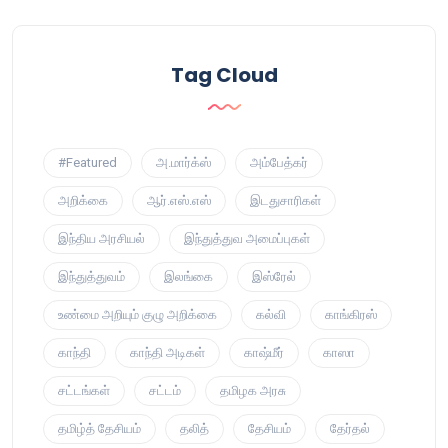
Tag Cloud
#Featured
அ.மார்க்ஸ்
அம்பேத்கர்
அறிக்கை
ஆர்.எஸ்.எஸ்
இடதுசாரிகள்
இந்திய அரசியல்
இந்துத்துவ அமைப்புகள்
இந்துத்துவம்
இலங்கை
இஸ்ரேல்
உண்மை அறியும் குழு அறிக்கை
கல்வி
காங்கிரஸ்
காந்தி
காந்தி அடிகள்
காஷ்மீர்
காஸா
சட்டங்கள்
சட்டம்
தமிழக அரசு
தமிழ்த் தேசியம்
தலித்
தேசியம்
தேர்தல்