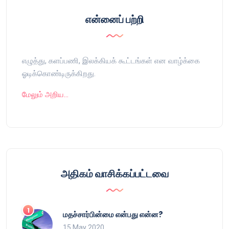
என்னைப் பற்றி
எழுத்து, களப்பணி, இலக்கியக் கூட்டங்கள் என வாழ்க்கை
ஓடிக்கொண்டிருக்கிறது.
மேலும் அறிய…
அதிகம் வாசிக்கப்பட்டவை
மதச்சார்பின்மை என்பது என்ன?
15 May 2020