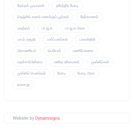
தேர்தல் முடிவுகள்
நரேந்திர மோடி
நெஞ்சில் கனல் மணக்கும் பூக்கள்
நேர்காணல்
பவுத்தம்
பா.ஜ.க.
பா.ஜ.க அரசு
பாபர் மசூதி
பார்ப்பனர்கள்
பாலஸ்தீன்
பிராமணியம்
பெரியார்
மணிமேகலை
மதச்சார்பின்மை
மனித உரிமைகள்
முஸ்லிம்கள்
முஸ்லிம் பெண்கள்
மோடி
மோடி அரசு
வரலாறு
Website by
Dynamisigns