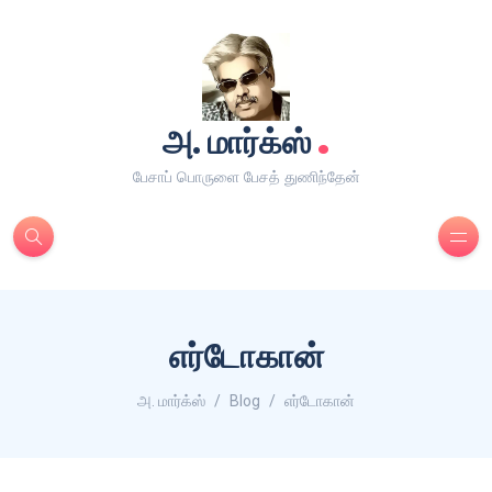
.
அ. மார்க்ஸ்
பேசாப் பொருளை பேசத் துணிந்தேன்
எர்டோகான்
அ. மார்க்ஸ்
Blog
எர்டோகான்