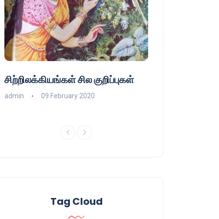
சிற்றிலக்கியங்கள் சில குறிப்புகள்
குணா : அறிஞரல்
பாசிசத்தின் தமிழ்
admin
09 February 2020
admin
16 August
Tag Cloud