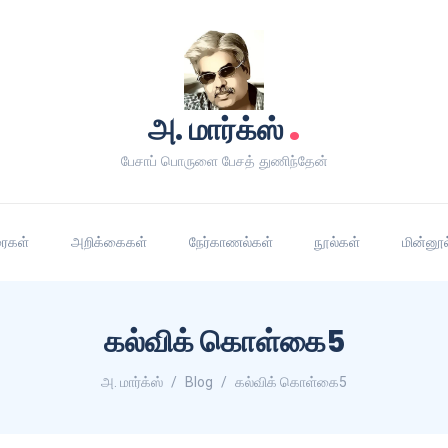
.
அ. மார்க்ஸ்
பேசாப் பொருளை பேசத் துணிந்தேன்
ரைகள்
அறிக்கைகள்
நேர்காணல்கள்
நூல்கள்
மின்னூல
கல்விக் கொள்கை5
அ. மார்க்ஸ்
Blog
கல்விக் கொள்கை5