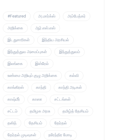
#Featured
அ.மார்க்ஸ்
அம்பேத்கர்
அறிக்கை
ஆர்.எஸ்.எஸ்
இடதுசாரிகள்
இந்திய அரசியல்
இந்துத்துவ அமைப்புகள்
இந்துத்துவம்
இலங்கை
இஸ்ரேல்
உண்மை அறியும் குழு அறிக்கை
கல்வி
காங்கிரஸ்
காந்தி
காந்தி அடிகள்
காஷ்மீர்
காஸா
சட்டங்கள்
சட்டம்
தமிழக அரசு
தமிழ்த் தேசியம்
தலித்
தேசியம்
தேர்தல்
தேர்தல் முடிவுகள்
நரேந்திர மோடி