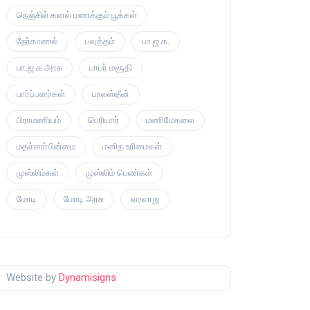
நெஞ்சில் கனல் மணக்கும் பூக்கள்
நேர்காணல்
பவுத்தம்
பா.ஜ.க.
பா.ஜ.க அரசு
பாபர் மசூதி
பார்ப்பனர்கள்
பாலஸ்தீன்
பிராமணியம்
பெரியார்
மணிமேகலை
மதச்சார்பின்மை
மனித உரிமைகள்
முஸ்லிம்கள்
முஸ்லிம் பெண்கள்
மோடி
மோடி அரசு
வரலாறு
Website by
Dynamisigns