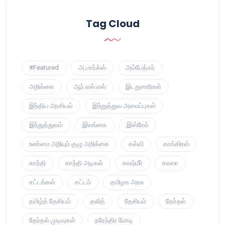
Tag Cloud
#Featured
அ.மார்க்ஸ்
அம்பேத்கர்
அறிக்கை
ஆர்.எஸ்.எஸ்
இடதுசாரிகள்
இந்திய அரசியல்
இந்துத்துவ அமைப்புகள்
இந்துத்துவம்
இலங்கை
இஸ்ரேல்
உண்மை அறியும் குழு அறிக்கை
கல்வி
காங்கிரஸ்
காந்தி
காந்தி அடிகள்
காஷ்மீர்
காஸா
சட்டங்கள்
சட்டம்
தமிழக அரசு
தமிழ்த் தேசியம்
தலித்
தேசியம்
தேர்தல்
தேர்தல் முடிவுகள்
நரேந்திர மோடி