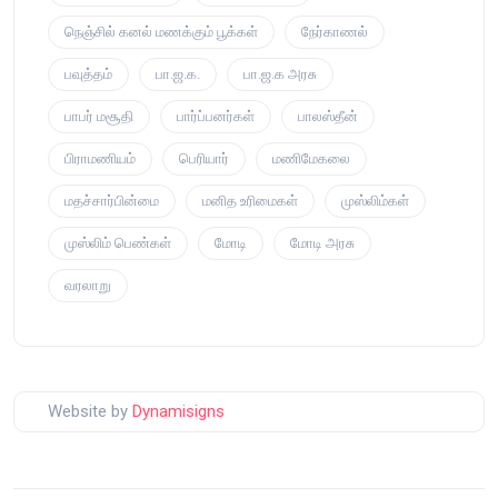
நெஞ்சில் கனல் மணக்கும் பூக்கள்
நேர்காணல்
பவுத்தம்
பா.ஜ.க.
பா.ஜ.க அரசு
பாபர் மசூதி
பார்ப்பனர்கள்
பாலஸ்தீன்
பிராமணியம்
பெரியார்
மணிமேகலை
மதச்சார்பின்மை
மனித உரிமைகள்
முஸ்லிம்கள்
முஸ்லிம் பெண்கள்
மோடி
மோடி அரசு
வரலாறு
Website by
Dynamisigns