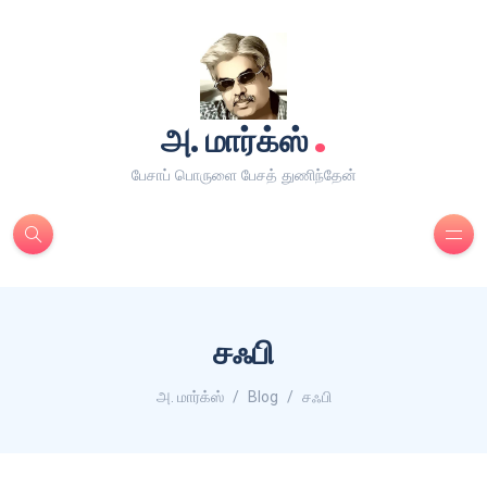
.
அ. மார்க்ஸ்
பேசாப் பொருளை பேசத் துணிந்தேன்
சஃபி
அ. மார்க்ஸ்
Blog
சஃபி