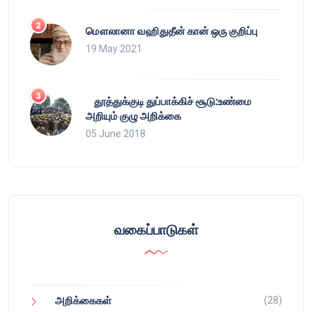
மௌலானா வஹிதுதீன் கான் ஒரு குறிப்பு
19 May 2021
தூத்துக்குடி துப்பாக்கிச் சூடு:உண்மை
அறியும் குழு அறிக்கை
05 June 2018
வகைப்பாடுகள்
(28)
அறிக்கைகள்