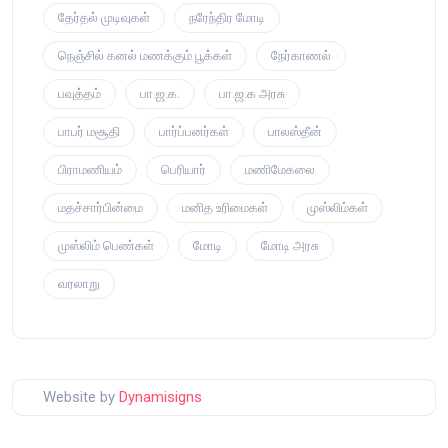
தேர்தல் முடிவுகள்
நரேந்திர மோடி
நெஞ்சில் கனல் மணக்கும் பூக்கள்
நேர்காணல்
பவுத்தம்
பா.ஜ.க.
பா.ஜ.க அரசு
பாபர் மசூதி
பார்ப்பனர்கள்
பாலஸ்தீன்
பிராமணியம்
பெரியார்
மணிமேகலை
மதச்சார்பின்மை
மனித உரிமைகள்
முஸ்லிம்கள்
முஸ்லிம் பெண்கள்
மோடி
மோடி அரசு
வரலாறு
Website by
Dynamisigns