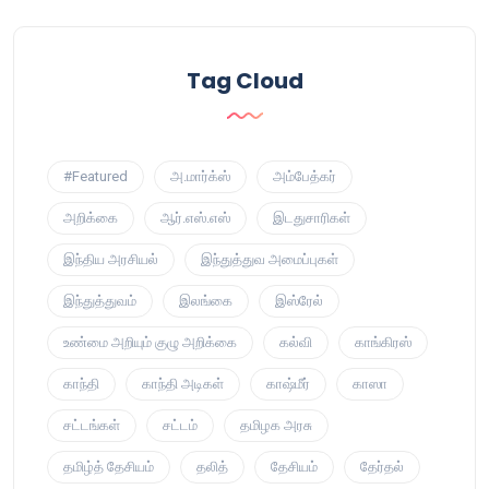
Tag Cloud
#Featured
அ.மார்க்ஸ்
அம்பேத்கர்
அறிக்கை
ஆர்.எஸ்.எஸ்
இடதுசாரிகள்
இந்திய அரசியல்
இந்துத்துவ அமைப்புகள்
இந்துத்துவம்
இலங்கை
இஸ்ரேல்
உண்மை அறியும் குழு அறிக்கை
கல்வி
காங்கிரஸ்
காந்தி
காந்தி அடிகள்
காஷ்மீர்
காஸா
சட்டங்கள்
சட்டம்
தமிழக அரசு
தமிழ்த் தேசியம்
தலித்
தேசியம்
தேர்தல்