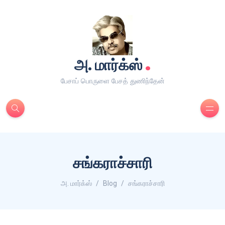
.
அ. மார்க்ஸ்
பேசாப் பொருளை பேசத் துணிந்தேன்
சங்கராச்சாரி
அ. மார்க்ஸ்
Blog
சங்கராச்சாரி