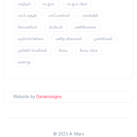
பவுத்தம்
பா.ஜ.க.
பா.ஜ.க அரசு
பாபர் மசூதி
பார்ப்பனர்கள்
பாலஸ்தீன்
பிராமணியம்
பெரியார்
மணிமேகலை
மதச்சார்பின்மை
மனித உரிமைகள்
முஸ்லிம்கள்
முஸ்லிம் பெண்கள்
மோடி
மோடி அரசு
வரலாறு
Website by
Dynamisigns
© 2025 A. Marx