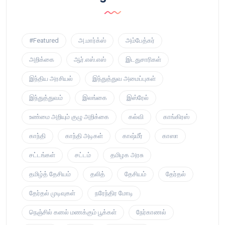
#Featured
அ.மார்க்ஸ்
அம்பேத்கர்
அறிக்கை
ஆர்.எஸ்.எஸ்
இடதுசாரிகள்
இந்திய அரசியல்
இந்துத்துவ அமைப்புகள்
இந்துத்துவம்
இலங்கை
இஸ்ரேல்
உண்மை அறியும் குழு அறிக்கை
கல்வி
காங்கிரஸ்
காந்தி
காந்தி அடிகள்
காஷ்மீர்
காஸா
சட்டங்கள்
சட்டம்
தமிழக அரசு
தமிழ்த் தேசியம்
தலித்
தேசியம்
தேர்தல்
தேர்தல் முடிவுகள்
நரேந்திர மோடி
நெஞ்சில் கனல் மணக்கும் பூக்கள்
நேர்காணல்