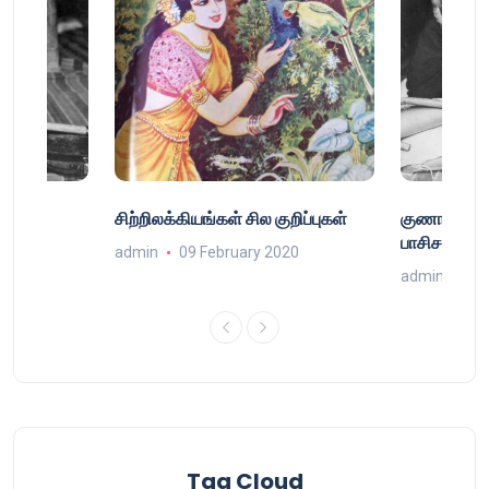
்
சிற்றிலக்கியங்கள் சில குறிப்புகள்
குணா : அறி
்
பாசிசத்தின் 
admin
09 February 2020
9
admin
16 
Tag Cloud