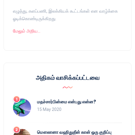
எழுத்து, களப்பணி, இலக்கியக் கூட்டங்கள் என வாழ்க்கை
ஓடிக்கொண்டிருக்கிறது.
மேலும் அறிய…
அதிகம் வாசிக்கப்பட்டவை
மதச்சார்பின்மை என்பது என்ன?
15 May 2020
மௌலானா வஹிதுதீன் கான் ஒரு குறிப்பு