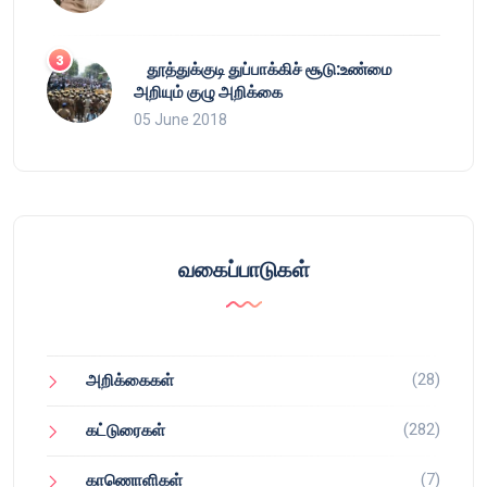
தூத்துக்குடி துப்பாக்கிச் சூடு:உண்மை
அறியும் குழு அறிக்கை
05 June 2018
வகைப்பாடுகள்
(28)
அறிக்கைகள்
(282)
கட்டுரைகள்
(7)
காணொளிகள்