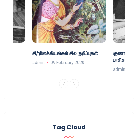
்
சிற்றிலக்கியங்கள் சில குறிப்புகள்
குணா : அறி
்
பாசிசத்தின் 
admin
09 February 2020
9
admin
16 
Tag Cloud