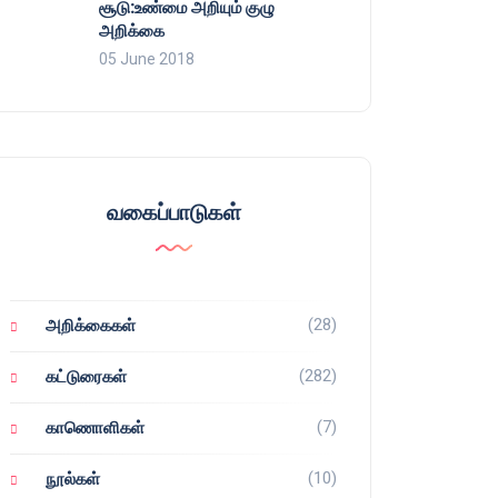
சூடு:உண்மை அறியும் குழு
அறிக்கை
05 June 2018
வகைப்பாடுகள்
(28)
அறிக்கைகள்
(282)
கட்டுரைகள்
(7)
காணொளிகள்
(10)
நூல்கள்