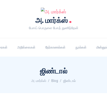
.
அ. மார்க்ஸ்
பேசாப் பொருளை பேசத் துணிந்தேன்
ரைகள்
அறிக்கைகள்
நேர்காணல்கள்
நூல்கள்
மின்னூ
ஜிண்டால்
அ. மார்க்ஸ்
Blog
ஜிண்டால்