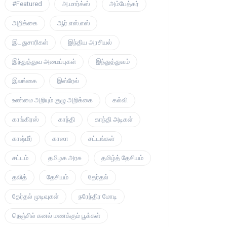
#Featured
அ.மார்க்ஸ்
அம்பேத்கர்
அறிக்கை
ஆர்.எஸ்.எஸ்
இடதுசாரிகள்
இந்திய அரசியல்
இந்துத்துவ அமைப்புகள்
இந்துத்துவம்
இலங்கை
இஸ்ரேல்
உண்மை அறியும் குழு அறிக்கை
கல்வி
காங்கிரஸ்
காந்தி
காந்தி அடிகள்
காஷ்மீர்
காஸா
சட்டங்கள்
சட்டம்
தமிழக அரசு
தமிழ்த் தேசியம்
தலித்
தேசியம்
தேர்தல்
தேர்தல் முடிவுகள்
நரேந்திர மோடி
நெஞ்சில் கனல் மணக்கும் பூக்கள்