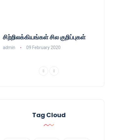
சிற்றிலக்கியங்கள் சில குறிப்புகள்
குணா : அறிஞரல்
பாசிசத்தின் தமிழ்
admin
09 February 2020
admin
16 August
Tag Cloud