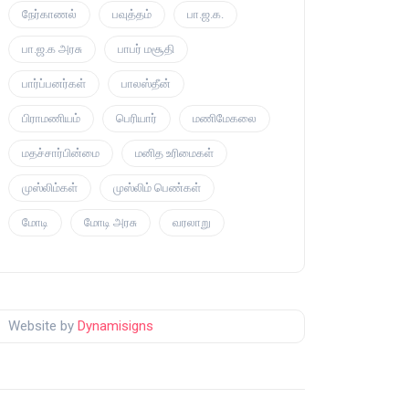
நேர்காணல்
பவுத்தம்
பா.ஜ.க.
பா.ஜ.க அரசு
பாபர் மசூதி
பார்ப்பனர்கள்
பாலஸ்தீன்
பிராமணியம்
பெரியார்
மணிமேகலை
மதச்சார்பின்மை
மனித உரிமைகள்
முஸ்லிம்கள்
முஸ்லிம் பெண்கள்
மோடி
மோடி அரசு
வரலாறு
Website by
Dynamisigns