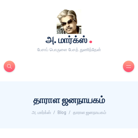
.
அ. மார்க்ஸ்
பேசாப் பொருளை பேசத் துணிந்தேன்
தாராள ஜனநாயகம்
அ. மார்க்ஸ்
Blog
தாராள ஜனநாயகம்