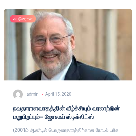
கட்டுரைகள்
admin
April 15, 2020
நவதாராளவாதத்தின் வீழ்ச்சியும் வரலாற்றின்
மறுபிறப்பும்- ஜோசஃப் ஸ்டிக்லிட்ஸ்
(2001ம் ஆண்டில் பொருளாதாரத்திற்கான நோபல் பரிசு