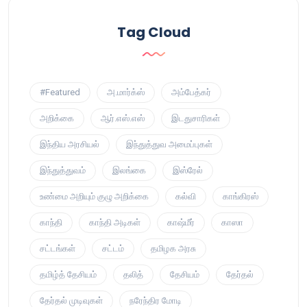
Tag Cloud
#Featured
அ.மார்க்ஸ்
அம்பேத்கர்
அறிக்கை
ஆர்.எஸ்.எஸ்
இடதுசாரிகள்
இந்திய அரசியல்
இந்துத்துவ அமைப்புகள்
இந்துத்துவம்
இலங்கை
இஸ்ரேல்
உண்மை அறியும் குழு அறிக்கை
கல்வி
காங்கிரஸ்
காந்தி
காந்தி அடிகள்
காஷ்மீர்
காஸா
சட்டங்கள்
சட்டம்
தமிழக அரசு
தமிழ்த் தேசியம்
தலித்
தேசியம்
தேர்தல்
தேர்தல் முடிவுகள்
நரேந்திர மோடி