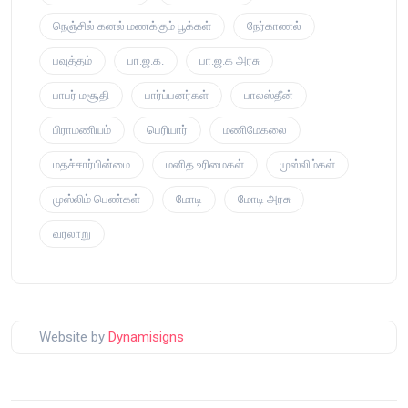
நெஞ்சில் கனல் மணக்கும் பூக்கள்
நேர்காணல்
பவுத்தம்
பா.ஜ.க.
பா.ஜ.க அரசு
பாபர் மசூதி
பார்ப்பனர்கள்
பாலஸ்தீன்
பிராமணியம்
பெரியார்
மணிமேகலை
மதச்சார்பின்மை
மனித உரிமைகள்
முஸ்லிம்கள்
முஸ்லிம் பெண்கள்
மோடி
மோடி அரசு
வரலாறு
Website by
Dynamisigns