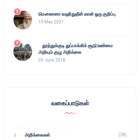
மௌலானா வஹிதுதீன் கான் ஒரு குறிப்பு
19 May 2021
தூத்துக்குடி துப்பாக்கிச் சூடு:உண்மை
அறியும் குழு அறிக்கை
05 June 2018
வகைப்பாடுகள்
(28)
அறிக்கைகள்