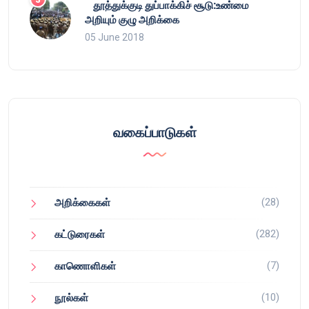
தூத்துக்குடி துப்பாக்கிச் சூடு:உண்மை
அறியும் குழு அறிக்கை
05 June 2018
வகைப்பாடுகள்
(28)
அறிக்கைகள்
(282)
கட்டுரைகள்
(7)
காணொளிகள்
(10)
நூல்கள்