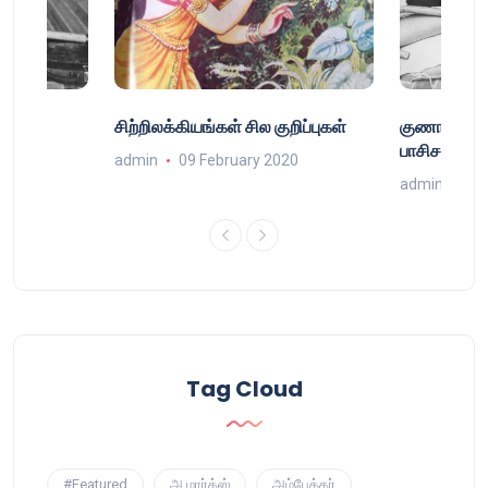
்
சிற்றிலக்கியங்கள் சில குறிப்புகள்
குணா : அறி
்
பாசிசத்தின் 
admin
09 February 2020
9
admin
16 
Tag Cloud
#Featured
அ.மார்க்ஸ்
அம்பேத்கர்