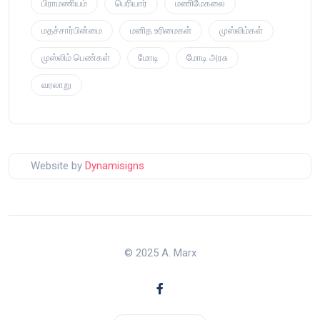
பிராமணியம்
பெரியார்
மணிமேகலை
மதச்சார்பின்மை
மனித உரிமைகள்
முஸ்லிம்கள்
முஸ்லிம் பெண்கள்
மோடி
மோடி அரசு
வரலாறு
Website by
Dynamisigns
© 2025 A. Marx