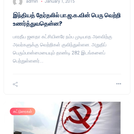
admin
January 1, 2015
இந்தியத் தேர்தலில் பா.ஜ.க.வின் பெரு வெற்றி
உணர்த்துவதென்ன?
பாரதீய ஜனதா கட்சியினரே நம்ப முடியாத அளவிற்கு
அவர்களுக்கு வெற்றிகள் குவிந்துள்ளன. அறுதிப்
பெரும்பான்மையையும் தாண்டி 282 இடங்களைப்
பெற்றுள்ளனர்.…
கட்டுரைகள்