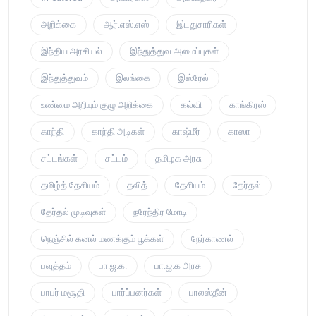
அறிக்கை
ஆர்.எஸ்.எஸ்
இடதுசாரிகள்
இந்திய அரசியல்
இந்துத்துவ அமைப்புகள்
இந்துத்துவம்
இலங்கை
இஸ்ரேல்
உண்மை அறியும் குழு அறிக்கை
கல்வி
காங்கிரஸ்
காந்தி
காந்தி அடிகள்
காஷ்மீர்
காஸா
சட்டங்கள்
சட்டம்
தமிழக அரசு
தமிழ்த் தேசியம்
தலித்
தேசியம்
தேர்தல்
தேர்தல் முடிவுகள்
நரேந்திர மோடி
நெஞ்சில் கனல் மணக்கும் பூக்கள்
நேர்காணல்
பவுத்தம்
பா.ஜ.க.
பா.ஜ.க அரசு
பாபர் மசூதி
பார்ப்பனர்கள்
பாலஸ்தீன்