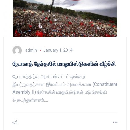
admin
January 1, 2014
நேபாளத் தேர்தலில் மாஓயிஸ்டுகளின் வீழ்ச்சி
நேபாளத்திற்கு அரசியல் சட்டம் ஒன்றை
இயற்றுவதற்கான இரண்டாம் அவைக்கான (Constituent
Asembly II) தேர்தலில் மாஓயிஸ்டுகள் படு தோல்வி
அடைந்துள்ளனர்.…