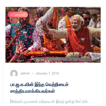
கட்டுரைகள்
admin
January 1, 2016
பா.ஜ.க.வின் இந்த வெற்றியைச்
சாத்தியமாக்கியவர்கள்
[தேர்தல் முடிவுகள் வந்தவுடன் இதழ் ஒன்று கேட்டுக்