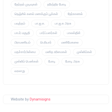
தேர்தல் முடிவுகள்
நரேந்திர மோடி
நெஞ்சில் கனல் மணக்கும் பூக்கள்
நேர்காணல்
பவுத்தம்
பா.ஜ.க.
பா.ஜ.க அரசு
பாபர் மசூதி
பார்ப்பனர்கள்
பாலஸ்தீன்
பிராமணியம்
பெரியார்
மணிமேகலை
மதச்சார்பின்மை
மனித உரிமைகள்
முஸ்லிம்கள்
முஸ்லிம் பெண்கள்
மோடி
மோடி அரசு
வரலாறு
Website by
Dynamisigns