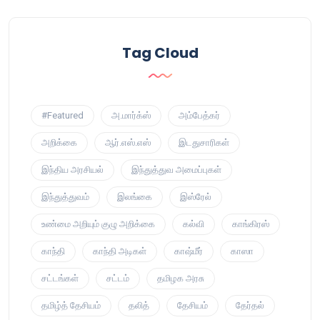
Tag Cloud
#Featured
அ.மார்க்ஸ்
அம்பேத்கர்
அறிக்கை
ஆர்.எஸ்.எஸ்
இடதுசாரிகள்
இந்திய அரசியல்
இந்துத்துவ அமைப்புகள்
இந்துத்துவம்
இலங்கை
இஸ்ரேல்
உண்மை அறியும் குழு அறிக்கை
கல்வி
காங்கிரஸ்
காந்தி
காந்தி அடிகள்
காஷ்மீர்
காஸா
சட்டங்கள்
சட்டம்
தமிழக அரசு
தமிழ்த் தேசியம்
தலித்
தேசியம்
தேர்தல்