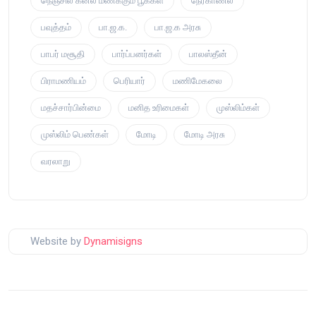
நெஞ்சில் கனல் மணக்கும் பூக்கள்
நேர்காணல்
பவுத்தம்
பா.ஜ.க.
பா.ஜ.க அரசு
பாபர் மசூதி
பார்ப்பனர்கள்
பாலஸ்தீன்
பிராமணியம்
பெரியார்
மணிமேகலை
மதச்சார்பின்மை
மனித உரிமைகள்
முஸ்லிம்கள்
முஸ்லிம் பெண்கள்
மோடி
மோடி அரசு
வரலாறு
Website by
Dynamisigns