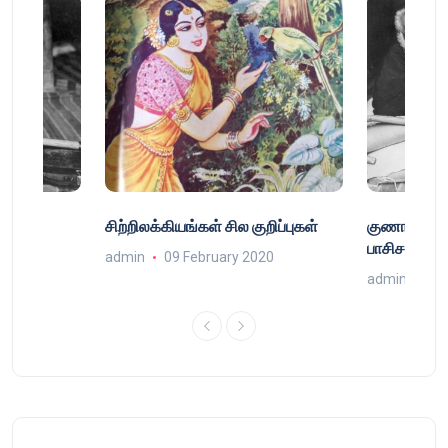
்
சிற்றிலக்கியங்கள் சில குறிப்புகள்
குணா : அறி
்
பாசிசத்தின் 
admin
09 February 2020
9
admin
16 