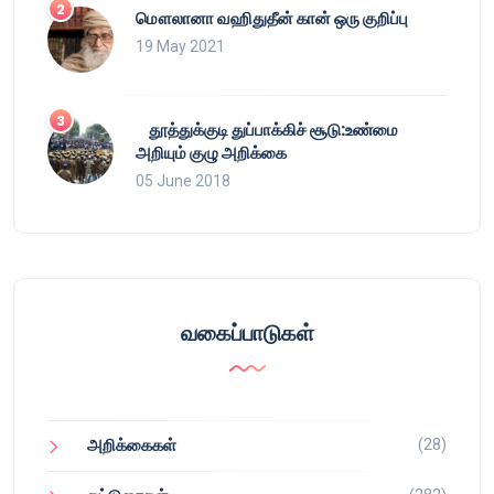
மௌலானா வஹிதுதீன் கான் ஒரு குறிப்பு
19 May 2021
தூத்துக்குடி துப்பாக்கிச் சூடு:உண்மை
அறியும் குழு அறிக்கை
05 June 2018
வகைப்பாடுகள்
(28)
அறிக்கைகள்