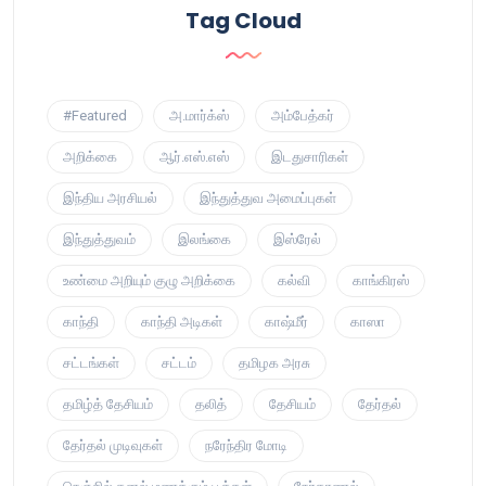
Tag Cloud
#Featured
அ.மார்க்ஸ்
அம்பேத்கர்
அறிக்கை
ஆர்.எஸ்.எஸ்
இடதுசாரிகள்
இந்திய அரசியல்
இந்துத்துவ அமைப்புகள்
இந்துத்துவம்
இலங்கை
இஸ்ரேல்
உண்மை அறியும் குழு அறிக்கை
கல்வி
காங்கிரஸ்
காந்தி
காந்தி அடிகள்
காஷ்மீர்
காஸா
சட்டங்கள்
சட்டம்
தமிழக அரசு
தமிழ்த் தேசியம்
தலித்
தேசியம்
தேர்தல்
தேர்தல் முடிவுகள்
நரேந்திர மோடி