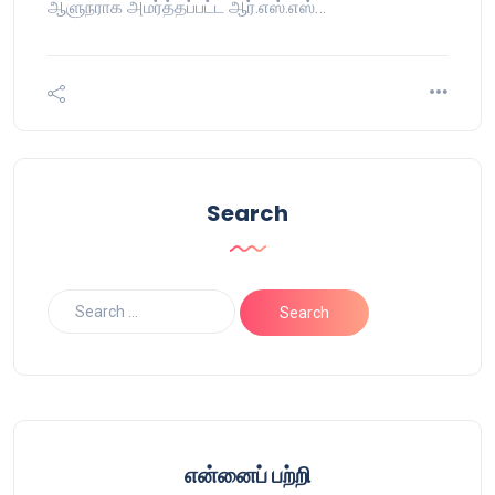
ஆளுநராக அமர்த்தப்பட்ட ஆர்.எஸ்.எஸ்…
Search
என்னைப் பற்றி