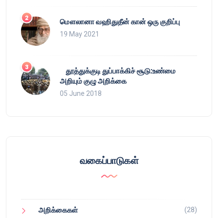
மௌலானா வஹிதுதீன் கான் ஒரு குறிப்பு
19 May 2021
தூத்துக்குடி துப்பாக்கிச் சூடு:உண்மை
அறியும் குழு அறிக்கை
05 June 2018
வகைப்பாடுகள்
(28)
அறிக்கைகள்