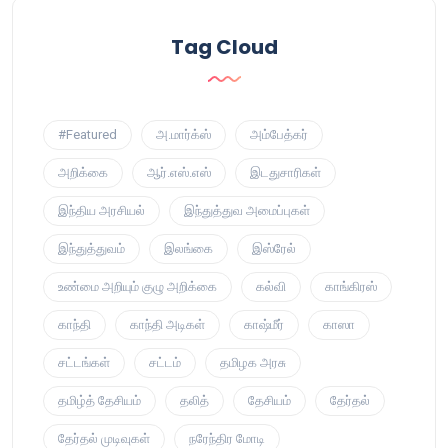
Tag Cloud
#Featured
அ.மார்க்ஸ்
அம்பேத்கர்
அறிக்கை
ஆர்.எஸ்.எஸ்
இடதுசாரிகள்
இந்திய அரசியல்
இந்துத்துவ அமைப்புகள்
இந்துத்துவம்
இலங்கை
இஸ்ரேல்
உண்மை அறியும் குழு அறிக்கை
கல்வி
காங்கிரஸ்
காந்தி
காந்தி அடிகள்
காஷ்மீர்
காஸா
சட்டங்கள்
சட்டம்
தமிழக அரசு
தமிழ்த் தேசியம்
தலித்
தேசியம்
தேர்தல்
தேர்தல் முடிவுகள்
நரேந்திர மோடி