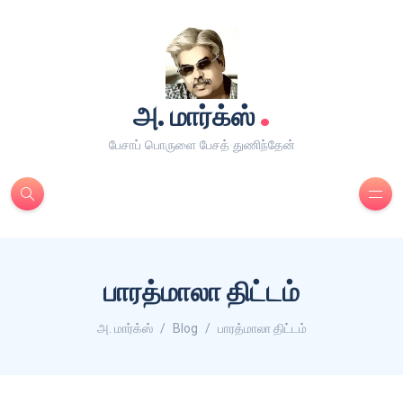
.
அ. மார்க்ஸ்
பேசாப் பொருளை பேசத் துணிந்தேன்
பாரத்மாலா திட்டம்
அ. மார்க்ஸ்
Blog
பாரத்மாலா திட்டம்