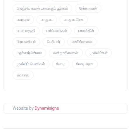
நெஞ்சில் கனல் மணக்கும் பூக்கள்
நேர்காணல்
பவுத்தம்
பா.ஜ.க.
பா.ஜ.க அரசு
பாபர் மசூதி
பார்ப்பனர்கள்
பாலஸ்தீன்
பிராமணியம்
பெரியார்
மணிமேகலை
மதச்சார்பின்மை
மனித உரிமைகள்
முஸ்லிம்கள்
முஸ்லிம் பெண்கள்
மோடி
மோடி அரசு
வரலாறு
Website by
Dynamisigns