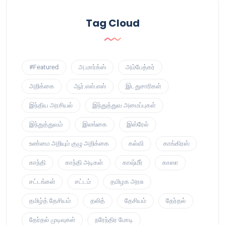
Tag Cloud
#Featured
அ.மார்க்ஸ்
அம்பேத்கர்
அறிக்கை
ஆர்.எஸ்.எஸ்
இடதுசாரிகள்
இந்திய அரசியல்
இந்துத்துவ அமைப்புகள்
இந்துத்துவம்
இலங்கை
இஸ்ரேல்
உண்மை அறியும் குழு அறிக்கை
கல்வி
காங்கிரஸ்
காந்தி
காந்தி அடிகள்
காஷ்மீர்
காஸா
சட்டங்கள்
சட்டம்
தமிழக அரசு
தமிழ்த் தேசியம்
தலித்
தேசியம்
தேர்தல்
தேர்தல் முடிவுகள்
நரேந்திர மோடி