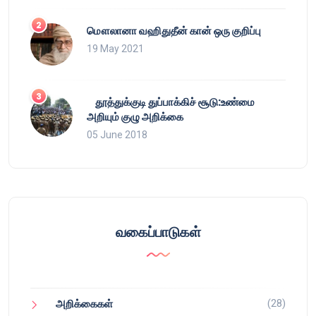
மௌலானா வஹிதுதீன் கான் ஒரு குறிப்பு
19 May 2021
தூத்துக்குடி துப்பாக்கிச் சூடு:உண்மை
அறியும் குழு அறிக்கை
05 June 2018
வகைப்பாடுகள்
(28)
அறிக்கைகள்