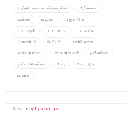
நெஞ்சில் கனல் மணக்கும் பூக்கள்
நேர்காணல்
பவுத்தம்
பா.ஜ.க.
பா.ஜ.க அரசு
பாபர் மசூதி
பார்ப்பனர்கள்
பாலஸ்தீன்
பிராமணியம்
பெரியார்
மணிமேகலை
மதச்சார்பின்மை
மனித உரிமைகள்
முஸ்லிம்கள்
முஸ்லிம் பெண்கள்
மோடி
மோடி அரசு
வரலாறு
Website by
Dynamisigns