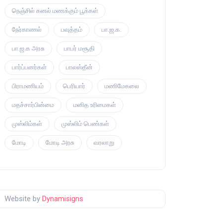
நெஞ்சில் கனல் மணக்கும் பூக்கள்
நேர்காணல்
பவுத்தம்
பா.ஜ.க.
பா.ஜ.க அரசு
பாபர் மசூதி
பார்ப்பனர்கள்
பாலஸ்தீன்
பிராமணியம்
பெரியார்
மணிமேகலை
மதச்சார்பின்மை
மனித உரிமைகள்
முஸ்லிம்கள்
முஸ்லிம் பெண்கள்
மோடி
மோடி அரசு
வரலாறு
Website by
Dynamisigns