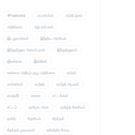
#Featured
அ.மார்க்ஸ்
அம்பேத்கர்
அறிக்கை
ஆர்.எஸ்.எஸ்
இடதுசாரிகள்
இந்திய அரசியல்
இந்துத்துவ அமைப்புகள்
இந்துத்துவம்
இலங்கை
இஸ்ரேல்
உண்மை அறியும் குழு அறிக்கை
கல்வி
காங்கிரஸ்
காந்தி
காந்தி அடிகள்
காஷ்மீர்
காஸா
சட்டங்கள்
சட்டம்
தமிழக அரசு
தமிழ்த் தேசியம்
தலித்
தேசியம்
தேர்தல்
தேர்தல் முடிவுகள்
நரேந்திர மோடி