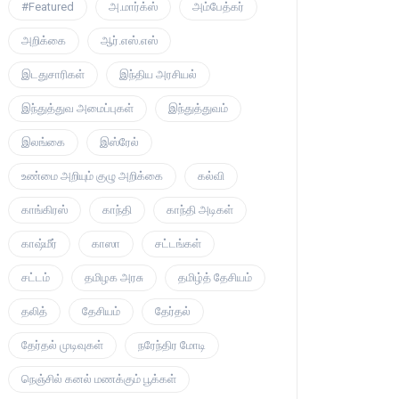
#Featured
அ.மார்க்ஸ்
அம்பேத்கர்
அறிக்கை
ஆர்.எஸ்.எஸ்
இடதுசாரிகள்
இந்திய அரசியல்
இந்துத்துவ அமைப்புகள்
இந்துத்துவம்
இலங்கை
இஸ்ரேல்
உண்மை அறியும் குழு அறிக்கை
கல்வி
காங்கிரஸ்
காந்தி
காந்தி அடிகள்
காஷ்மீர்
காஸா
சட்டங்கள்
சட்டம்
தமிழக அரசு
தமிழ்த் தேசியம்
தலித்
தேசியம்
தேர்தல்
தேர்தல் முடிவுகள்
நரேந்திர மோடி
நெஞ்சில் கனல் மணக்கும் பூக்கள்