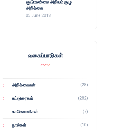
சூடு:உண்மை அறியும் குழு
அறிக்கை
05 June 2018
வகைப்பாடுகள்
(28)
அறிக்கைகள்
(282)
கட்டுரைகள்
(7)
காணொளிகள்
(10)
நூல்கள்