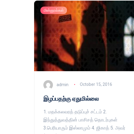
மின்னூல்கள்
admin
October 15, 2016
இழப்பதற்கு ஏதுமில்லை
1. மதக்கலவரத் தடுப்புச் சட்டம் 2.
இந்துத்துவத்தின் பாசிசத் தொடர்புகள்
3.பெரியாரும் இஸ்லாமும் 4. ஜிகாத் 5. அவர்