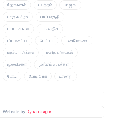
நேர்காணல்
பவுத்தம்
பா.ஜ.க.
பா.ஜ.க அரசு
பாபர் மசூதி
பார்ப்பனர்கள்
பாலஸ்தீன்
பிராமணியம்
பெரியார்
மணிமேகலை
மதச்சார்பின்மை
மனித உரிமைகள்
முஸ்லிம்கள்
முஸ்லிம் பெண்கள்
மோடி
மோடி அரசு
வரலாறு
Website by
Dynamisigns