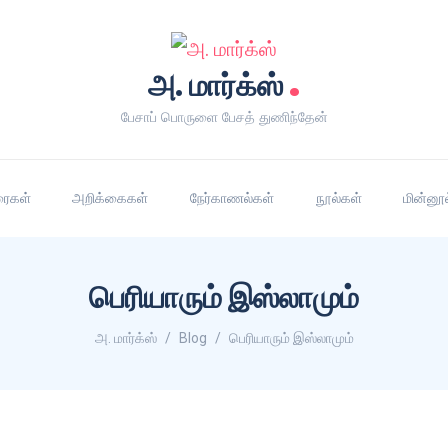
.
அ. மார்க்ஸ்
பேசாப் பொருளை பேசத் துணிந்தேன்
ரைகள்
அறிக்கைகள்
நேர்காணல்கள்
நூல்கள்
மின்னூ
பெரியாரும் இஸ்லாமும்
அ. மார்க்ஸ்
Blog
பெரியாரும் இஸ்லாமும்