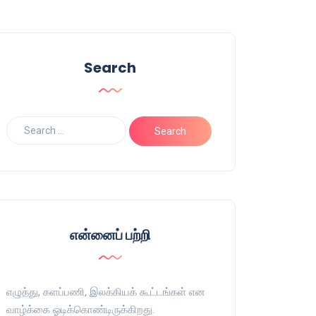
Search
என்னைப் பற்றி
எழுத்து, களப்பணி, இலக்கியக் கூட்டங்கள் என
வாழ்க்கை ஓடிக்கொண்டிருக்கிறது.