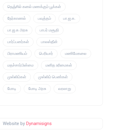
நெஞ்சில் கனல் மணக்கும் பூக்கள்
நேர்காணல்
பவுத்தம்
பா.ஜ.க.
பா.ஜ.க அரசு
பாபர் மசூதி
பார்ப்பனர்கள்
பாலஸ்தீன்
பிராமணியம்
பெரியார்
மணிமேகலை
மதச்சார்பின்மை
மனித உரிமைகள்
முஸ்லிம்கள்
முஸ்லிம் பெண்கள்
மோடி
மோடி அரசு
வரலாறு
Website by
Dynamisigns