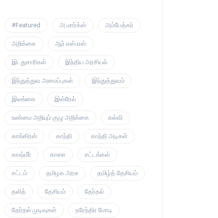
#Featured
அ.மார்க்ஸ்
அம்பேத்கர்
அறிக்கை
ஆர்.எஸ்.எஸ்
இடதுசாரிகள்
இந்திய அரசியல்
இந்துத்துவ அமைப்புகள்
இந்துத்துவம்
இலங்கை
இஸ்ரேல்
உண்மை அறியும் குழு அறிக்கை
கல்வி
காங்கிரஸ்
காந்தி
காந்தி அடிகள்
காஷ்மீர்
காஸா
சட்டங்கள்
சட்டம்
தமிழக அரசு
தமிழ்த் தேசியம்
தலித்
தேசியம்
தேர்தல்
தேர்தல் முடிவுகள்
நரேந்திர மோடி