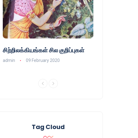
சிற்றிலக்கியங்கள் சில குறிப்புகள்
குணா : அறிஞரல்
பாசிசத்தின் தமிழ்
admin
09 February 2020
admin
16 August
Tag Cloud