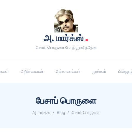
.
அ. மார்க்ஸ்
பேசாப் பொருளை பேசத் துணிந்தேன்
ரைகள்
அறிக்கைகள்
நேர்காணல்கள்
நூல்கள்
மின்னூல
பேசாப் பொருளை
அ. மார்க்ஸ்
Blog
பேசாப் பொருளை