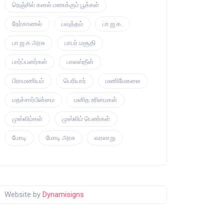
நெஞ்சில் கனல் மணக்கும் பூக்கள்
நேர்காணல்
பவுத்தம்
பா.ஜ.க.
பா.ஜ.க அரசு
பாபர் மசூதி
பார்ப்பனர்கள்
பாலஸ்தீன்
பிராமணியம்
பெரியார்
மணிமேகலை
மதச்சார்பின்மை
மனித உரிமைகள்
முஸ்லிம்கள்
முஸ்லிம் பெண்கள்
மோடி
மோடி அரசு
வரலாறு
Website by
Dynamisigns