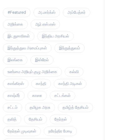
#Featured
அ.மார்க்ஸ்
அம்பேத்கர்
அறிக்கை
ஆர்.எஸ்.எஸ்
இடதுசாரிகள்
இந்திய அரசியல்
இந்துத்துவ அமைப்புகள்
இந்துத்துவம்
இலங்கை
இஸ்ரேல்
உண்மை அறியும் குழு அறிக்கை
கல்வி
காங்கிரஸ்
காந்தி
காந்தி அடிகள்
காஷ்மீர்
காஸா
சட்டங்கள்
சட்டம்
தமிழக அரசு
தமிழ்த் தேசியம்
தலித்
தேசியம்
தேர்தல்
தேர்தல் முடிவுகள்
நரேந்திர மோடி