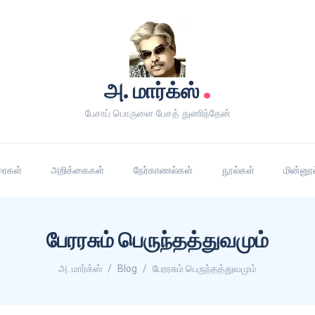
.
அ. மார்க்ஸ்
பேசாப் பொருளை பேசத் துணிந்தேன்
ரைகள்
அறிக்கைகள்
நேர்காணல்கள்
நூல்கள்
மின்னூ
பேரரசும் பெருந்தத்துவமும்
அ. மார்க்ஸ்
Blog
பேரரசும் பெருந்தத்துவமும்