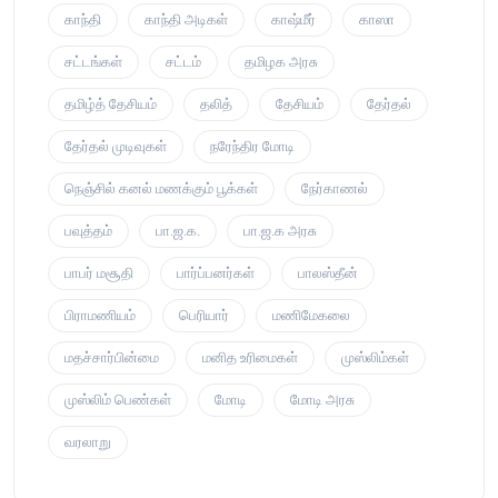
காந்தி
காந்தி அடிகள்
காஷ்மீர்
காஸா
சட்டங்கள்
சட்டம்
தமிழக அரசு
தமிழ்த் தேசியம்
தலித்
தேசியம்
தேர்தல்
தேர்தல் முடிவுகள்
நரேந்திர மோடி
நெஞ்சில் கனல் மணக்கும் பூக்கள்
நேர்காணல்
பவுத்தம்
பா.ஜ.க.
பா.ஜ.க அரசு
பாபர் மசூதி
பார்ப்பனர்கள்
பாலஸ்தீன்
பிராமணியம்
பெரியார்
மணிமேகலை
மதச்சார்பின்மை
மனித உரிமைகள்
முஸ்லிம்கள்
முஸ்லிம் பெண்கள்
மோடி
மோடி அரசு
வரலாறு