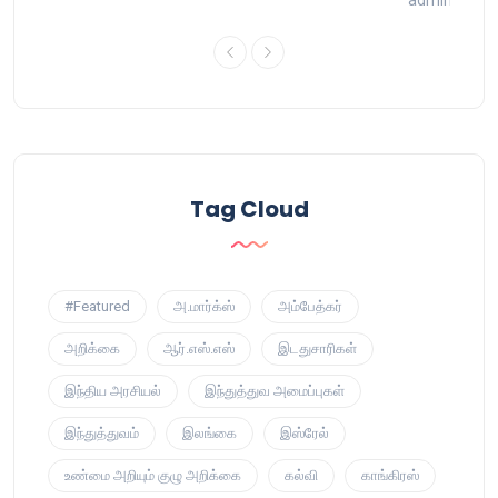
9
admin
16 
Tag Cloud
#Featured
அ.மார்க்ஸ்
அம்பேத்கர்
அறிக்கை
ஆர்.எஸ்.எஸ்
இடதுசாரிகள்
இந்திய அரசியல்
இந்துத்துவ அமைப்புகள்
இந்துத்துவம்
இலங்கை
இஸ்ரேல்
உண்மை அறியும் குழு அறிக்கை
கல்வி
காங்கிரஸ்