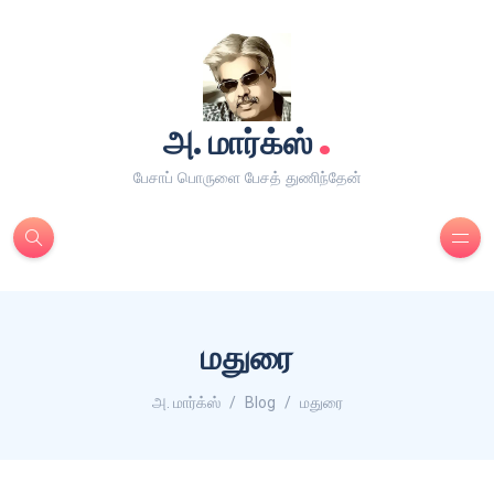
.
அ. மார்க்ஸ்
பேசாப் பொருளை பேசத் துணிந்தேன்
மதுரை
அ. மார்க்ஸ்
Blog
மதுரை