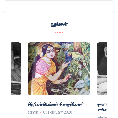
நூல்கள்
்
சிற்றிலக்கியங்கள் சில குறிப்புகள்
குணா : அறி
்
பாசிசத்தின் 
admin
09 February 2020