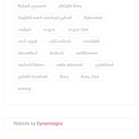
தேர்தல் முடிவுகள்
நரேந்திர மோடி
நெஞ்சில் கனல் மணக்கும் பூக்கள்
நேர்காணல்
பவுத்தம்
பா.ஜ.க.
பா.ஜ.க அரசு
பாபர் மசூதி
பார்ப்பனர்கள்
பாலஸ்தீன்
பிராமணியம்
பெரியார்
மணிமேகலை
மதச்சார்பின்மை
மனித உரிமைகள்
முஸ்லிம்கள்
முஸ்லிம் பெண்கள்
மோடி
மோடி அரசு
வரலாறு
Website by
Dynamisigns