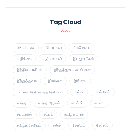
Tag Cloud
#Featured
அ.மார்க்ஸ்
அம்பேத்கர்
அறிக்கை
ஆர்.எஸ்.எஸ்
இடதுசாரிகள்
இந்திய அரசியல்
இந்துத்துவ அமைப்புகள்
இந்துத்துவம்
இலங்கை
இஸ்ரேல்
உண்மை அறியும் குழு அறிக்கை
கல்வி
காங்கிரஸ்
காந்தி
காந்தி அடிகள்
காஷ்மீர்
காஸா
சட்டங்கள்
சட்டம்
தமிழக அரசு
தமிழ்த் தேசியம்
தலித்
தேசியம்
தேர்தல்