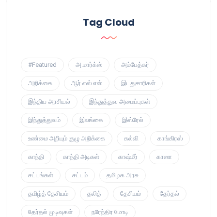
Tag Cloud
#Featured
அ.மார்க்ஸ்
அம்பேத்கர்
அறிக்கை
ஆர்.எஸ்.எஸ்
இடதுசாரிகள்
இந்திய அரசியல்
இந்துத்துவ அமைப்புகள்
இந்துத்துவம்
இலங்கை
இஸ்ரேல்
உண்மை அறியும் குழு அறிக்கை
கல்வி
காங்கிரஸ்
காந்தி
காந்தி அடிகள்
காஷ்மீர்
காஸா
சட்டங்கள்
சட்டம்
தமிழக அரசு
தமிழ்த் தேசியம்
தலித்
தேசியம்
தேர்தல்
தேர்தல் முடிவுகள்
நரேந்திர மோடி