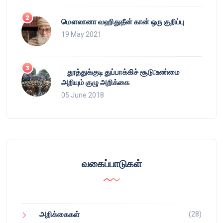
மௌலானா வஹிதுதீன் கான் ஒரு குறிப்பு
19 May 2021
தூத்துக்குடி துப்பாக்கிச் சூடு:உண்மை
அறியும் குழு அறிக்கை
05 June 2018
வகைப்பாடுகள்
(28)
அறிக்கைகள்