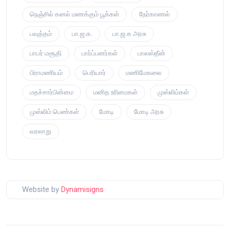
நெஞ்சில் கனல் மணக்கும் பூக்கள்
நேர்காணல்
பவுத்தம்
பா.ஜ.க.
பா.ஜ.க அரசு
பாபர் மசூதி
பார்ப்பனர்கள்
பாலஸ்தீன்
பிராமணியம்
பெரியார்
மணிமேகலை
மதச்சார்பின்மை
மனித உரிமைகள்
முஸ்லிம்கள்
முஸ்லிம் பெண்கள்
மோடி
மோடி அரசு
வரலாறு
Website by
Dynamisigns