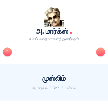
.
அ. மார்க்ஸ்
பேசாப் பொருளை பேசத் துணிந்தேன்
முஸ்லிம்
அ. மார்க்ஸ்
Blog
முஸ்லிம்