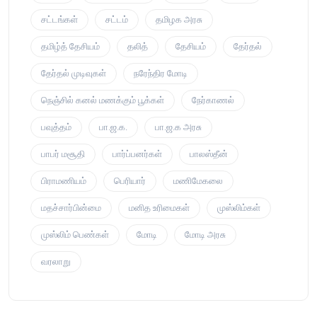
சட்டங்கள்
சட்டம்
தமிழக அரசு
தமிழ்த் தேசியம்
தலித்
தேசியம்
தேர்தல்
தேர்தல் முடிவுகள்
நரேந்திர மோடி
நெஞ்சில் கனல் மணக்கும் பூக்கள்
நேர்காணல்
பவுத்தம்
பா.ஜ.க.
பா.ஜ.க அரசு
பாபர் மசூதி
பார்ப்பனர்கள்
பாலஸ்தீன்
பிராமணியம்
பெரியார்
மணிமேகலை
மதச்சார்பின்மை
மனித உரிமைகள்
முஸ்லிம்கள்
முஸ்லிம் பெண்கள்
மோடி
மோடி அரசு
வரலாறு