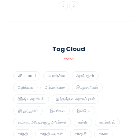
Tag Cloud
#Featured
அ.மார்க்ஸ்
அம்பேத்கர்
அறிக்கை
ஆர்.எஸ்.எஸ்
இடதுசாரிகள்
இந்திய அரசியல்
இந்துத்துவ அமைப்புகள்
இந்துத்துவம்
இலங்கை
இஸ்ரேல்
உண்மை அறியும் குழு அறிக்கை
கல்வி
காங்கிரஸ்
காந்தி
காந்தி அடிகள்
காஷ்மீர்
காஸா