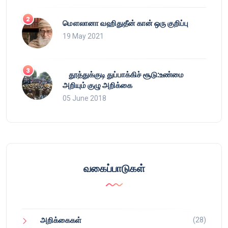
மௌலானா வஹிதுதீன் கான் ஒரு குறிப்பு
19 May 2021
தூத்துக்குடி துப்பாக்கிச் சூடு:உண்மை
அறியும் குழு அறிக்கை
05 June 2018
வகைப்பாடுகள்
(28)
அறிக்கைகள்