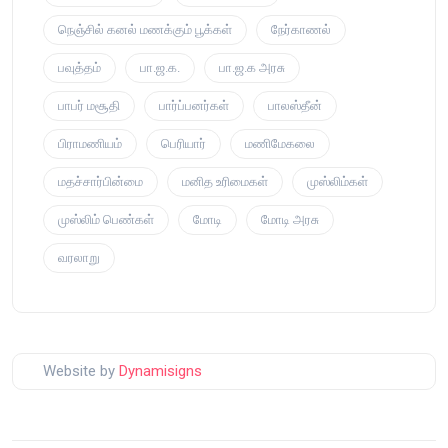
நெஞ்சில் கனல் மணக்கும் பூக்கள்
நேர்காணல்
பவுத்தம்
பா.ஜ.க.
பா.ஜ.க அரசு
பாபர் மசூதி
பார்ப்பனர்கள்
பாலஸ்தீன்
பிராமணியம்
பெரியார்
மணிமேகலை
மதச்சார்பின்மை
மனித உரிமைகள்
முஸ்லிம்கள்
முஸ்லிம் பெண்கள்
மோடி
மோடி அரசு
வரலாறு
Website by
Dynamisigns