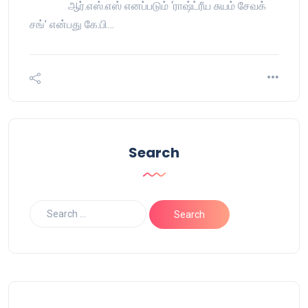
ஆர்.எஸ்.எஸ் எனப்படும் ‘ராஷ்ட்ரீய சுயம் சேவக்
சங்’ என்பது கே.பி…
Search