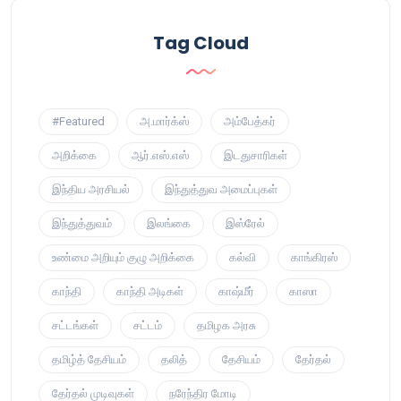
Tag Cloud
#Featured
அ.மார்க்ஸ்
அம்பேத்கர்
அறிக்கை
ஆர்.எஸ்.எஸ்
இடதுசாரிகள்
இந்திய அரசியல்
இந்துத்துவ அமைப்புகள்
இந்துத்துவம்
இலங்கை
இஸ்ரேல்
உண்மை அறியும் குழு அறிக்கை
கல்வி
காங்கிரஸ்
காந்தி
காந்தி அடிகள்
காஷ்மீர்
காஸா
சட்டங்கள்
சட்டம்
தமிழக அரசு
தமிழ்த் தேசியம்
தலித்
தேசியம்
தேர்தல்
தேர்தல் முடிவுகள்
நரேந்திர மோடி