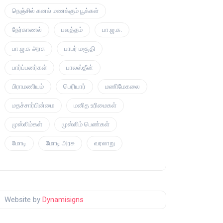
நெஞ்சில் கனல் மணக்கும் பூக்கள்
நேர்காணல்
பவுத்தம்
பா.ஜ.க.
பா.ஜ.க அரசு
பாபர் மசூதி
பார்ப்பனர்கள்
பாலஸ்தீன்
பிராமணியம்
பெரியார்
மணிமேகலை
மதச்சார்பின்மை
மனித உரிமைகள்
முஸ்லிம்கள்
முஸ்லிம் பெண்கள்
மோடி
மோடி அரசு
வரலாறு
Website by
Dynamisigns