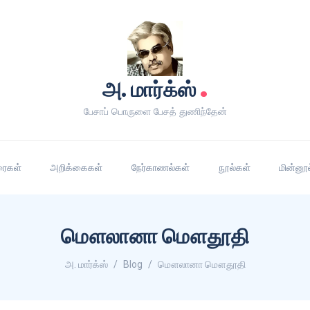
.
அ. மார்க்ஸ்
பேசாப் பொருளை பேசத் துணிந்தேன்
ரைகள்
அறிக்கைகள்
நேர்காணல்கள்
நூல்கள்
மின்னூ
மௌலானா மௌதூதி
அ. மார்க்ஸ்
Blog
மௌலானா மௌதூதி