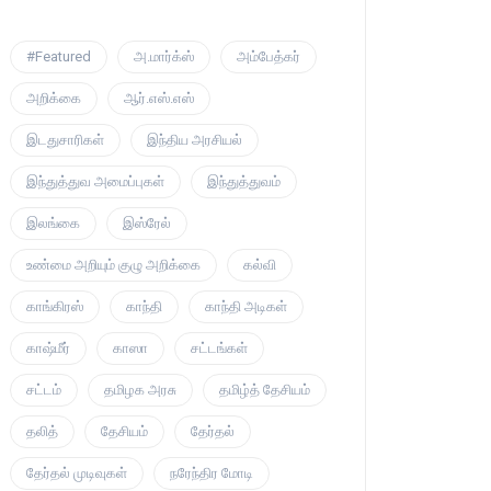
#Featured
அ.மார்க்ஸ்
அம்பேத்கர்
அறிக்கை
ஆர்.எஸ்.எஸ்
இடதுசாரிகள்
இந்திய அரசியல்
இந்துத்துவ அமைப்புகள்
இந்துத்துவம்
இலங்கை
இஸ்ரேல்
உண்மை அறியும் குழு அறிக்கை
கல்வி
காங்கிரஸ்
காந்தி
காந்தி அடிகள்
காஷ்மீர்
காஸா
சட்டங்கள்
சட்டம்
தமிழக அரசு
தமிழ்த் தேசியம்
தலித்
தேசியம்
தேர்தல்
தேர்தல் முடிவுகள்
நரேந்திர மோடி