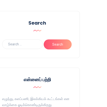
Search
என்னைப் பற்றி
எழுத்து, களப்பணி, இலக்கியக் கூட்டங்கள் என
வாழ்க்கை ஓடிக்கொண்டிருக்கிறது.