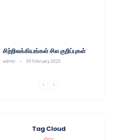
சிற்றிலக்கியங்கள் சில குறிப்புகள்
குணா : அறிஞரல்
பாசிசத்தின் தமிழ்
admin
09 February 2020
admin
16 August
Tag Cloud