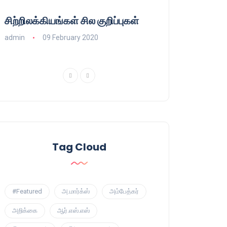
சிற்றிலக்கியங்கள் சில குறிப்புகள்
குணா : அறிஞரல்
பாசிசத்தின் தமிழ்
admin
09 February 2020
admin
16 August
Tag Cloud
#Featured
அ.மார்க்ஸ்
அம்பேத்கர்
அறிக்கை
ஆர்.எஸ்.எஸ்