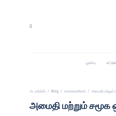
முகப்பு
கட்டு
அ. மார்க்ஸ்
Blog
காணொளிகள்
அமைதி மற்றும்
அமைதி மற்றும் சமூக 