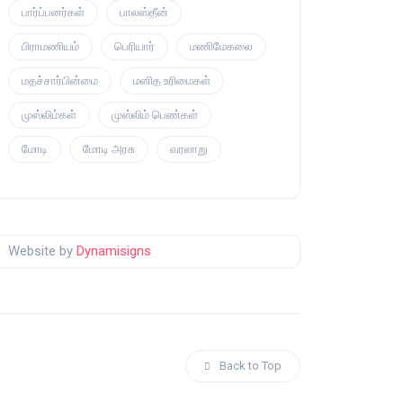
பார்ப்பனர்கள்
பாலஸ்தீன்
பிராமணியம்
பெரியார்
மணிமேகலை
மதச்சார்பின்மை
மனித உரிமைகள்
முஸ்லிம்கள்
முஸ்லிம் பெண்கள்
மோடி
மோடி அரசு
வரலாறு
Website by
Dynamisigns
Back to Top