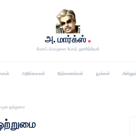
.
அ. மார்க்ஸ்
பேசாப் பொருளை பேசத் துணிந்தேன்
ரைகள்
அறிக்கைகள்
நேர்காணல்கள்
நூல்கள்
மின்னூ
 சமூக ஒற்றுமை
ஒற்றுமை