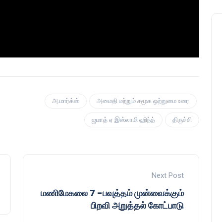
அ.மார்க்ஸ்
அமைதி மற்றும் சமூக ஒற்றுமை உரை
ஜமாத் ஏ இஸ்லாமி ஹிந்த்
திருச்சி
Next Post
மணிமேகலை 7 -பவுத்தம் முன்வைக்கும்
பிறவி அறுத்தல் கோட்பாடு