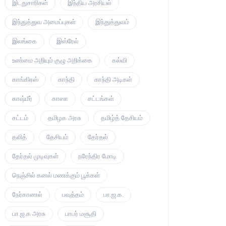
இடதுசாரிகள்
இந்திய அரசியல்
இந்துத்துவ அமைப்புகள்
இந்துத்துவம்
இலங்கை
இஸ்ரேல்
உண்மை அறியும் குழு அறிக்கை
கல்வி
காங்கிரஸ்
காந்தி
காந்தி அடிகள்
காஷ்மீர்
காஸா
சட்டங்கள்
சட்டம்
தமிழக அரசு
தமிழ்த் தேசியம்
தலித்
தேசியம்
தேர்தல்
தேர்தல் முடிவுகள்
நரேந்திர மோடி
நெஞ்சில் கனல் மணக்கும் பூக்கள்
நேர்காணல்
பவுத்தம்
பா.ஜ.க.
பா.ஜ.க அரசு
பாபர் மசூதி