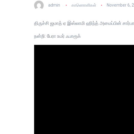
admin
காணொளிகள்
November 6, 
திருச்சி ஜமாத் ஏ இஸ்லாமி ஹிந்த் அமைப்பின் சார்
நன்றி: பேரா உமர் ஃபாரூக்