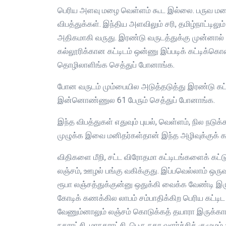
பெரிய அளவு மழை வெள்ளம் கூட இல்லை. பருவ மழை
விபத்துக்கள். இந்திய அளவிலும் சரி, தமிழ்நாட்டிலும்
அதிகமாகி வருது. இரண்டு வருடத்துக்கு முன்னால் ஶ்ரீ
கல்லூரிக்கான கட்டிடம் ஒன்ணு இப்படிக் கட்டிக்கொண
தொழிலாளிங்க செத்துப் போனாங்க.
போன வருடம் மும்பையில அடுத்தடுத்து இரண்டு கட்ட
இன்னொண்ணுல 61 பேரும் செத்துப் போனாங்க.
இந்த விபத்துகள் எதுவும் புயல், வெள்ளம், நில நடுக
முழுக்க இவை மனிதர்கள்தான் இந்த அழிவுக்குக் 
விதிகளை மீறி, சட்ட விரோதமா கட்டிடங்களைக் கட்
லஞ்சம், ஊழல் பங்கு வகிக்குது. இப்பவெல்லாம் ஒருவ
ரூபா லஞ்சத்துக்குன்னு ஒதுக்கி வைக்க வேண்டி இர
கோடிக் கணக்கில லாபம் சம்பாதிக்கிற பெரிய கட்டி
வேணும்னாலும் லஞ்சம் கொடுக்கத் தயாரா இருக்காங
நகராட்சி. மாநகராட்சி, பெரு நகர வளர்ச்சிக் குழும