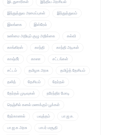
இடதுசாரிகள்
இந்திய அரசியல்
இந்துத்துவ அமைப்புகள்
இந்துத்துவம்
இலங்கை
இஸ்ரேல்
உண்மை அறியும் குழு அறிக்கை
கல்வி
காங்கிரஸ்
காந்தி
காந்தி அடிகள்
காஷ்மீர்
காஸா
சட்டங்கள்
சட்டம்
தமிழக அரசு
தமிழ்த் தேசியம்
தலித்
தேசியம்
தேர்தல்
தேர்தல் முடிவுகள்
நரேந்திர மோடி
நெஞ்சில் கனல் மணக்கும் பூக்கள்
நேர்காணல்
பவுத்தம்
பா.ஜ.க.
பா.ஜ.க அரசு
பாபர் மசூதி