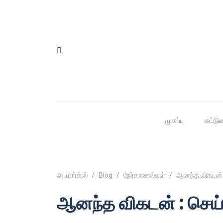
முகப்பு
கட்டு
அ. மார்க்ஸ்
Blog
நேர்காணல்கள்
ஆனந்த விகடன் :
ஆனந்த விகடன் : செய்