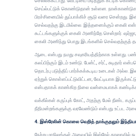
செல்லக்கூடாது. வேட்டியை மடித்துக் கட்டிக் கொண்
செய்ல்பட்டுக் கொண்டுதான் உள்ளன. நான்காண்டுகள
பிரச்சினையில் துப்பாக்கிச் சூடு வரை சென்றது. இ
செல்வதற்கு இடமில்லை. இத்தனைக்கும் கைலி என்ப
கூட்டங்களுக்குக் கைலி அணிந்தே சென்றார். ஷர்ஜா, 
கைலி அணிந்து பொது இடங்களில் செல்வதற்குத் த
ஆடை என்பது நமது சவுகரியத்திற்காக உள்ளது. பண்
கலப்பிற்கும் இடம் உண்டு. பேன்ட், சர்ட், சுடிதார்
தொடர்பு படுத்திப் பார்க்கக்கூடிய உடைகள் அல்ல
ஏற்றுக் கொள்ளப்பட்டுவிட்டன, வேட்டியாக இருக்கட
என்பதாகக் காண்கிற நிலை வன்மையாகக் கண்டிக்க
வக்கீல்கள் கருப்புக் கோட், அதற்கு மேல் நீண்ட கர
நீதிமன்றங்களுக்கு வரவேண்டும் என்பது உட்பட அன
4. இஸ்ரேலின் கொலை வெறித் தாக்குதலும் இந்த
நேற்று மாநிலங்கள் அவையில் இஸ்ரேல் காஸாவில் நட