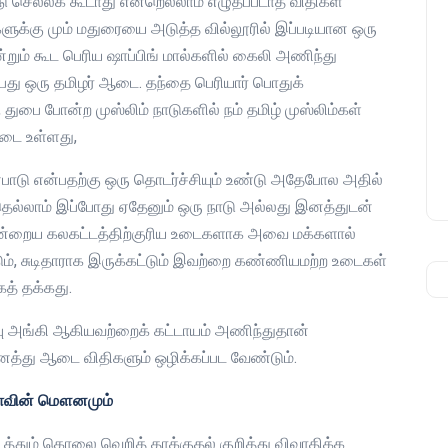
டு செல்லக் கூடாது என்றெல்லாம் எழுதப்படாத விதிகள்
ுக்கு மும் மதுரையை அடுத்த வில்லூரில் இப்படியான ஒரு
ன்றும் கூட பெரிய ஷாப்பிங் மால்களில் கைலி அணிந்து
து ஒரு தமிழர் ஆடை. தந்தை பெரியார் பொதுக்
துபை போன்ற முஸ்லிம் நாடுகளில் நம் தமிழ் முஸ்லிம்கள்
டை உள்ளது,
பாடு என்பதற்கு ஒரு தொடர்ச்சியும் உண்டு அதேபோல அதில்
 என்பதெல்லாம் இப்போது ஏதேனும் ஒரு நாடு அல்லது இனத்துடன்
. இன்றைய கலகட்டத்திற்குரிய உடைகளாக அவை மக்களால்
்டும், சுடிதாராக இருக்கட்டும் இவற்றை கண்ணியமற்ற உடைகள்
த் தக்கது.
ுப்பு அங்கி ஆகியவற்றைக் கட்டாயம் அணிந்துதான்
ைத்து ஆடை விதிகளும் ஒழிக்கப்பட வேண்டும்.
ியாவின் மௌனமும்
த்தும் கொலை வெறித் தாக்குதல் குறித்து விவாதிக்க