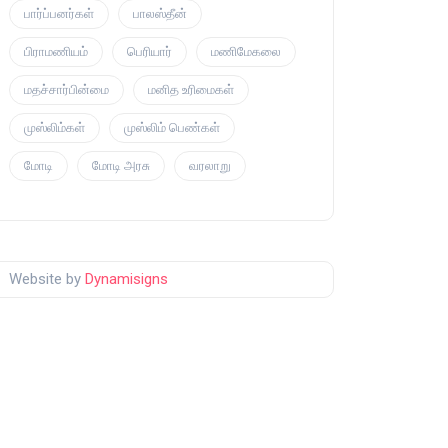
பார்ப்பனர்கள்
பாலஸ்தீன்
பிராமணியம்
பெரியார்
மணிமேகலை
மதச்சார்பின்மை
மனித உரிமைகள்
முஸ்லிம்கள்
முஸ்லிம் பெண்கள்
மோடி
மோடி அரசு
வரலாறு
Website by
Dynamisigns