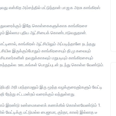
து என்கிற அம்சத்தில் மட்டுந்தான் பா.ஜ.க அரசு காங்கிரஸ்
குணா : அறிஞரல்ல அவர்
பாசிசத்தின் தமிழ் வடிவம்
 இதுவரைக்கும் இதே கொள்கைகளுக்காக காங்கிரசை
admin
16 August 2019
னமும் இல்லாம புதிய ஆட்சியைக் கொண்டாடுவதுதான்.
ாட்டினால், காங்கிரஸ் ஆட்சியிலும் அப்படித்தானே நடந்தது
சியில இருக்கும்போதும் காங்கிரசையும் தி.மு.கவையும்
யாளர்களின் தவறுக்காகவும் மறுபடியும் காங்கிரசையும்
 உகந்ததல்ல. ஊடகங்கள் பொறுப்புடன் நடந்து கொள்ள வேண்டும்.
நீதிபதி அரி பரந்தாமனும் இரு மூத்த வழக்குரைஞர்களும் வேட்டி
 நேற்று சட்டமன்றம் வரைக்கும் வந்துள்ளது.
 நாம் இரண்டு உண்மைகளைக் கணக்கில் கொள்ளவேண்டும் 1.
 வேட்டிக்கு மட்டுமல்ல பைஜாமா, குர்தா, காலர் இல்லாத டீ