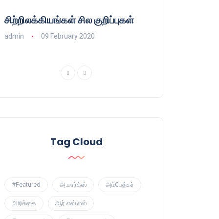
சிற்றிலக்கியங்கள் சில குறிப்புகள்
குணா : அறிஞரல்
பாசிசத்தின் தமிழ்
admin
09 February 2020
admin
16 August
Tag Cloud
#Featured
அ.மார்க்ஸ்
அம்பேத்கர்
அறிக்கை
ஆர்.எஸ்.எஸ்