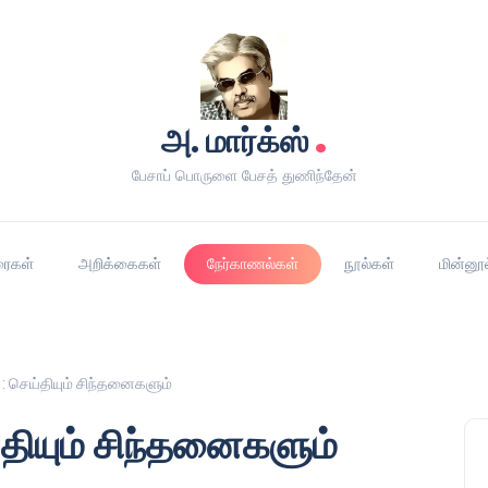
.
அ. மார்க்ஸ்
பேசாப் பொருளை பேசத் துணிந்தேன்
ரைகள்
அறிக்கைகள்
நேர்காணல்கள்
நூல்கள்
மின்னூ
 செய்தியும் சிந்தனைகளும்
தியும் சிந்தனைகளும்