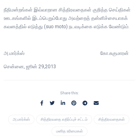
நீதிமன்றங்கள் இவ்வாறான சித்திரவதைகள் குறித்த செய்திகள்
ஊடகங்களில் இடம்பெறும்போது அவற்றைத் தன்னிச்சையாகக்
கவனத்தில் எடுத்து (suo moto) நடவடிக்கை எடுக்க வேண்டும்.
அ.மார்க்ஸ் கோ.சுகுமாரன்
சென்னை, ஜூன் 29,2013
Share this:
அ.மார்க்ஸ்
சித்திரவதை எதிர்ப்புச் சட்டம்
சித்திரவதைகள்
மனித உரிமைகள்