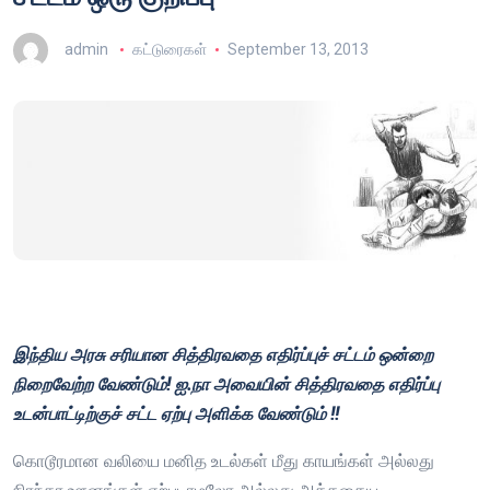
admin
கட்டுரைகள்
September 13, 2013
இந்திய
அரசு
சரியான
சித்திரவதை
எதிர்ப்புச்
சட்டம்
ஒன்றை
நிறைவேற்ற
வேண்டும்
!
ஐ
.
நா
அவையின்
சித்திரவதை
எதிர்ப்பு
உடன்பாட்டிற்குச்
சட்ட
ஏற்பு
அளிக்க
வேண்டும்
!!
கொடூரமான வலியை மனித உடல்கள் மீது காயங்கள் அல்லது