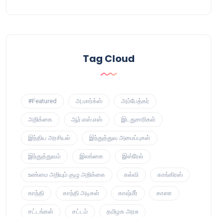
Tag Cloud
#Featured
அ.மார்க்ஸ்
அம்பேத்கர்
அறிக்கை
ஆர்.எஸ்.எஸ்
இடதுசாரிகள்
இந்திய அரசியல்
இந்துத்துவ அமைப்புகள்
இந்துத்துவம்
இலங்கை
இஸ்ரேல்
உண்மை அறியும் குழு அறிக்கை
கல்வி
காங்கிரஸ்
காந்தி
காந்தி அடிகள்
காஷ்மீர்
காஸா
சட்டங்கள்
சட்டம்
தமிழக அரசு