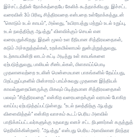
இச்சட்டத்தின் நோக்கத்தையே கேலிக் கூத்தாக்கியது. இச்சட்ட
வரைவின் 3ம் பிரிவு, சித்திரவதை என்பதை உள்நோக்கத்துடன்
“கொடும் உடல் காயம்”, அல்லது, “உயிராபத்து மற்றும் உடல் உறுப்பு,
உடல் நலத்திற்கு ஆபத்து” விளவிக்கும் செயல் என
வரையறுக்கிறது. இதன் மூலம் உள ரீதியான சித்திரவதைகள்,
கடும் அச்சுறுத்தல்கள், உறக்கமில்லாமல் துன்புற்றுத்துவது,
உடற்காயமின்றி லாடம் கட்டி அடித்து உள் காயங்களை
ஏற்படுத்துவது, பாலியல் சீண்டல்கள், மிளகாய்ப்பொடி
முதலானவற்றை உடலின் மென்மையான பாகங்களில் தேய்ப்பது,
பிறப்புறுப்புகளில் மின்சாரம் பாய்ச்சுவது முதலான இந்தியக்
காவல்துறையினருக்கு மிகவும் பிடித்தமான சித்திரவதைகள்
பலவும் “சித்திரவதை” என்கிற வரையறைக்குள் வராமல் போகிற
வாய்ப்பு ஏற்படுத்தப்பட்டுள்ளது. “உடல் நலத்திற்கு ஆபத்து
விளைவித்தல்” என்கிற வாசகம் கூடப் பெரிய அளவில்
பாதிக்கப்பட்டவர்களுக்கு உதவாது எனச் சட்ட நிபுணர்கள் கருத்துத்
தெரிவிக்கின்றனர். “ஆபத்து” என்பது பெரிய அளவிலான நிரந்தர