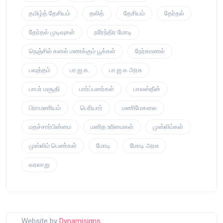
தமிழ்த் தேசியம்
தலித்
தேசியம்
தேர்தல்
தேர்தல் முடிவுகள்
நரேந்திர மோடி
நெஞ்சில் கனல் மணக்கும் பூக்கள்
நேர்காணல்
பவுத்தம்
பா.ஜ.க.
பா.ஜ.க அரசு
பாபர் மசூதி
பார்ப்பனர்கள்
பாலஸ்தீன்
பிராமணியம்
பெரியார்
மணிமேகலை
மதச்சார்பின்மை
மனித உரிமைகள்
முஸ்லிம்கள்
முஸ்லிம் பெண்கள்
மோடி
மோடி அரசு
வரலாறு
Website by
Dynamisigns