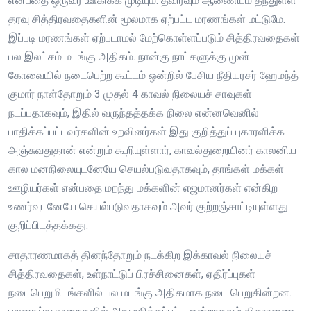
என்பதை ஒருவர் ஊகிக்க முடியும். தவிரவும் ஆணையம் தந்துள்ள
தரவு சித்திரவதைகளின் மூலமாக ஏற்பட்ட மரணங்கள் மட்டுமே.
இப்படி மரணங்கள் ஏற்படாமல் மேற்கொள்ளப்படும் சித்திரவதைகள்
பல இலட்சம் மடங்கு அதிகம். நான்கு நாட்களுக்கு முன்
கோவையில் நடைபெற்ற கூட்டம் ஒன்றில் பேசிய நீதியரசர் ஹேமந்த்
குமார் நாள்தோறும் 3 முதல் 4 காவல் நிலையச் சாவுகள்
நடப்பதாகவும், இதில் வருந்தத்தக்க நிலை என்னவெனில்
பாதிக்கப்பட்டவர்களின் உறவினர்கள் இது குறித்துப் புகாரளிக்க
அஞ்சுவதுதான் என்றும் கூறியுள்ளார், காவல்துறையினர் காலனிய
கால மனநிலையுடனேயே செயல்படுவதாகவும், தாங்கள் மக்கள்
ஊழியர்கள் என்பதை மறந்து மக்களின் எஜமானர்கள் என்கிற
உணர்வுடனேயே செயல்படுவதாகவும் அவர் குற்றஞ்சாட்டியுள்ளது
குறிப்பிடத்தக்கது.
சாதாரணமாகத் தினந்தோறும் நடக்கிற இக்காவல் நிலையச்
சித்திரவதைகள், உள்நாட்டுப் பிரச்சினைகள், ஏதிர்ப்புகள்
நடைபெறுமிடங்களில் பல மடங்கு அதிகமாக நடை பெறுகின்றன.