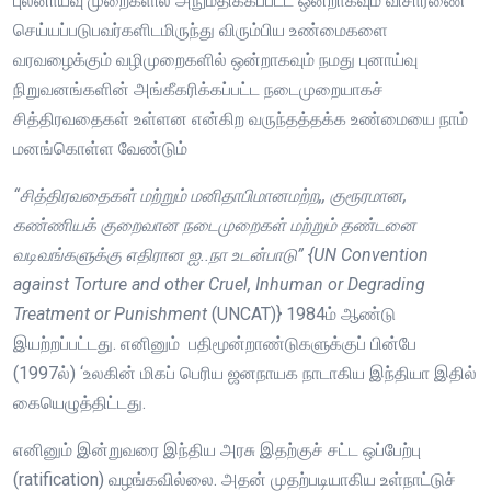
புலனாய்வு முறைகளில் அநுமதிக்கப்பட்ட ஒன்றாகவும் விசாரணை
செய்யப்படுபவர்களிடமிருந்து விரும்பிய உண்மைகளை
வரவழைக்கும் வழிமுறைகளில் ஒன்றாகவும் நமது புனாய்வு
நிறுவனங்களின் அங்கீகரிக்கப்பட்ட நடைமுறையாகச்
சித்திரவதைகள் உள்ளன என்கிற வருந்தத்தக்க உண்மையை நாம்
மனங்கொள்ள வேண்டும்
“
சித்திரவதைகள்
மற்றும்
மனிதாபிமானமற்ற
,,
குரூரமான
,
கண்ணியக்
குறைவான
நடைமுறைகள்
மற்றும்
தண்டனை
வடிவங்களுக்கு
எதிரான
ஐ
..
நா
உடன்பாடு
” {UN Convention
against Torture and other Cruel, Inhuman or Degrading
Treatment or Punishment
(UNCAT)} 1984ம் ஆண்டு
இயற்றப்பட்டது. எனினும் பதிமூன்றாண்டுகளுக்குப் பின்பே
(1997ல்) ‘உலகின் மிகப் பெரிய ஜனநாயக நாடாகிய இந்தியா இதில்
கையெழுத்திட்டது.
எனினும் இன்றுவரை இந்திய அரசு இதற்குச் சட்ட ஒப்பேற்பு
(ratification) வழங்கவில்லை. அதன் முதற்படியாகிய உள்நாட்டுச்