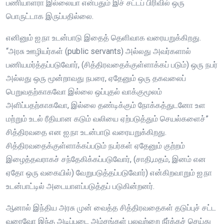
பணியாளரா இல்லையா என்பதும் இச் சட்டப் பிரிவில் ஒரு
பொருட்டாக இருப்பதில்லை.
எனினும் ஐ.நா உடன்பாடு இதைத் தெளிவாக வரையறுக்கிறது.
“அரசு ஊழியர்கள் (public servants) அல்லது அவர்களால்
பணியமர்த்தப்படுவோர், (சித்திரவதைக்குள்ளாக்கப் படும்) ஒரு நபர்
அல்லது ஒரு மூன்றாவது நபரை, ஏதேனும் ஒரு தகவலைப்
பெறுவதற்காகவோ இல்லை ஒப்புதல் வாக்குமூலம்
அளிப்பதற்காகவோ, இல்லை தண்டிக்கும் நோக்கத்துடனோ உள
மற்றும் உடல் ரீதியான கடும் வலியை ஏற்படுத்தும் செயல்களைச்”
சித்திரவதை என ஐ.நா உடன்பாடு வரையறுக்கிறது.
சித்திரவதைக்குள்ளாக்கப்படும் நபர்கள் ஏதேனும் குற்றம்
இழைத்தவராகச் சந்தேகிக்கப்படுவோர், (சாதி,மதம், இனம் என
ஏதோ ஒரு வகையில்) வேறுபடுத்தப்படுவோர்) என்கிறவாறும் ஐ.நா
உடன்பாட்டில் அடையாளப்படுத்தப் படுகின்றனர்.
ஆனால் இந்திய அரசு முன் வைத்த சித்திரவதைகள் தடுப்புச் சட்ட
வரைவோ இந்த அடிப்படை அம்சங்கள் பலவற்றை நீர்க்கச் செய்து