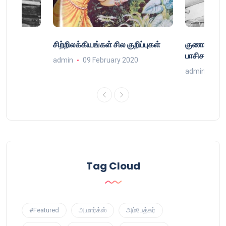
்
சிற்றிலக்கியங்கள் சில குறிப்புகள்
குணா : அறி
்
பாசிசத்தின் 
admin
09 February 2020
9
admin
16 
Tag Cloud
#Featured
அ.மார்க்ஸ்
அம்பேத்கர்