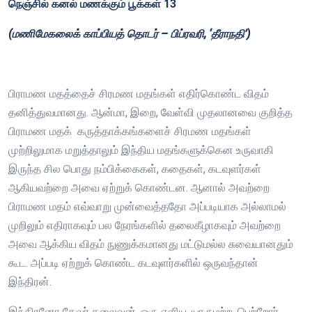
நெஞ்சில் கனல் மணக்கும் பூக்கள் 13
(மணிமேகலைக் காப்பியத் தொடர் – பிப்ரவரி, ‘தீராநதி’)
பிராமண மதத்தைச் சிரமண மதங்கள் எதிர்கொண்ட விதம்
தனித்துவமானது. ஆன்மா, இறை, வேள்வி முதலானவை குறித்த
பிராமண மதக் கருத்தாக்கங்களைச் சிரமண மதங்கள்
முற்றிலுமாக மறுத்தாலும் இந்திய மதங்களுக்கென உருவாகி
இருந்த சில பொது நம்பிக்கைகள், கதைகள், கடவுளர்கள்
ஆகியவற்றை அவை ஏற்றுக் கொண்டன. ஆனால் அவற்றை
பிராமண மதம் எவ்வாறு முன்வைத்ததோ அப்படியாக அல்லாமல்
முறிலும் எதிராகவும் பல நேரங்களில் தலைகீழாகவும் அவற்றை
அவை ஆக்கிய விதம் நுணுக்கமானது மட்டுமல்ல சுவையானதும்
கூட. அப்படி ஏற்றுக் கொண்ட கடவுளர்களில் ஒருவந்தான்
இந்திரன்.
இந்திரனோ தேவர் தலைவன். ஒரு எளிய, யாருமற்ற, பெற்றோர்