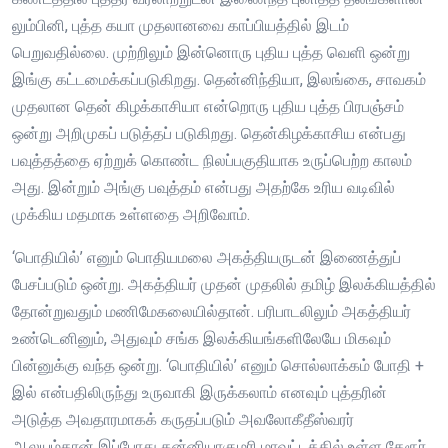
லும்பினி, புத்த கயா முதலானவை காப்பியத்தில் இடம்
பெறுவதில்லை. முற்றிலும் இன்னொரு புதிய புத்த வெளி ஒன்று
இங்கு கட்டமைக்கப்படுகிறது. தென்னிந்தியா, இலங்கை, சாவகம்
முதலான தென் கிழக்காசியா என்றொரு புதிய புத்த பிரபஞ்சம்
ஒன்று அறிமுகப் படுத்தப் படுகிறது. தென்கிழக்காசிய என்பது
பவுத்தத்தை ஏற்றுக் கொண்ட நிலப்பகுதியாக உருப்பெற்ற காலம்
அது. இன்றும் அங்கு பவுத்தம் என்பது அதற்கே உரிய வடிவில்
முக்கிய மதமாக உள்ளதை அறிவோம்.
‘பொதியில்’ எனும் பொதியமலை அகத்தியருடன் இணைத்துப்
பேசப்படும் ஒன்று. அகத்தியர் முதன் முதலில் தமிழ் இலக்கியத்தில்
தோன்றுவதும் மணிமேகலையில்தான். பரிபாடலிலும் அகத்தியர்
உண்டெனினும், அதுவும் சங்க இலக்கியங்களிலேயே மிகவும்
பின்னுக்கு வந்த ஒன்று. ‘பொதியில்’ எனும் சொல்லாக்கம் போதி +
இல் என்பதிலிருந்து உருவாகி இருக்கலாம் எனவும் புத்தரின்
அடுத்த அவதாரமாகக் கருதப்படும் அவலோகீதீஸ்வரர்
ஆலயம்தான் இப்போது கன்னியாகுமரி மாவட்டத்தில் உள்ள தேரூர்