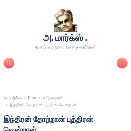
.
அ. மார்க்ஸ்
பேசாப் பொருளை பேசத் துணிந்தேன்
அ. மார்க்ஸ்
Blog
கட்டுரைகள்
இந்திரன் தோற்றான் புத்திரன் வென்றான்
இந்திரன் தோற்றான் புத்திரன்
வென்றான்