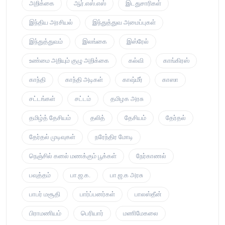
அறிக்கை
ஆர்.எஸ்.எஸ்
இடதுசாரிகள்
இந்திய அரசியல்
இந்துத்துவ அமைப்புகள்
இந்துத்துவம்
இலங்கை
இஸ்ரேல்
உண்மை அறியும் குழு அறிக்கை
கல்வி
காங்கிரஸ்
காந்தி
காந்தி அடிகள்
காஷ்மீர்
காஸா
சட்டங்கள்
சட்டம்
தமிழக அரசு
தமிழ்த் தேசியம்
தலித்
தேசியம்
தேர்தல்
தேர்தல் முடிவுகள்
நரேந்திர மோடி
நெஞ்சில் கனல் மணக்கும் பூக்கள்
நேர்காணல்
பவுத்தம்
பா.ஜ.க.
பா.ஜ.க அரசு
பாபர் மசூதி
பார்ப்பனர்கள்
பாலஸ்தீன்
பிராமணியம்
பெரியார்
மணிமேகலை