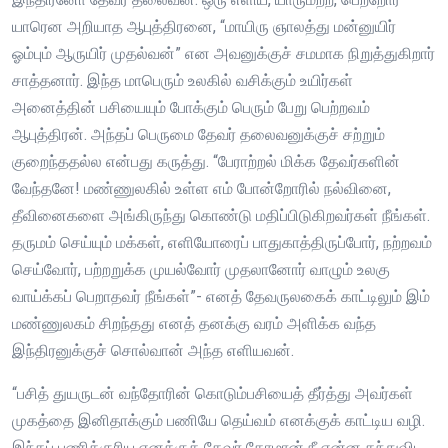
யாரென அறியாத ஆபுத்திரனை, “மாயிரு ஞாலத்து மன்னுயிர்
ஓம்பும் ஆருயிர் முதல்வன்” என அவனுக்குச் சமமாக நிறுத்துகிறார்
சாத்தனார். இந்த மாபெரும் உலகில் வசிக்கும் உயிர்கள்
அனைத்தின் பசியையும் போக்கும் பெரும் பேறு பெற்றவம்
ஆபுத்திரன். அந்தப் பெருமை தேவர் தலைவனுக்குச் சற்றும்
குறைந்ததல்ல என்பது கருத்து. “பேராற்றல் மிக்க தேவர்களின்
வேந்தனே! மண்ணுலகில் உள்ள எம் போன்றோரில் நல்வினை,
தீவினைகளை அங்கிருந்து கொண்டு மதிப்பிடுகிறவர்கள் நீங்கள்.
தருமம் செய்யும் மக்கள், எளியோரைப் பாதுகாத்திருப்போர், நற்றவம்
செய்வோர், பற்றறுக்க முயல்வோர் முதலானோர் வாழும் உலகு
வாய்க்கப் பெறாதவர் நீங்கள்”- எனத் தேவருலகைக் காட்டிலும் இம்
மண்ணுலகம் சிறந்தது எனத் தனக்கு வரம் அளிக்க வந்த
இந்திரனுக்குச் சொல்வான் அந்த எளியவன்.
“பசித் துயருடன் வந்தோரின் கொடும்பசியைத் தீர்த்து அவர்கள்
முகத்தை இனிதாக்கும் பணியே தெய்வம் எனக்குக் காட்டிய வழி.
இந்தப் பணிக்குரிய எனக்குத் தேவர் கோமான் நீ என்ன தந்துவிட