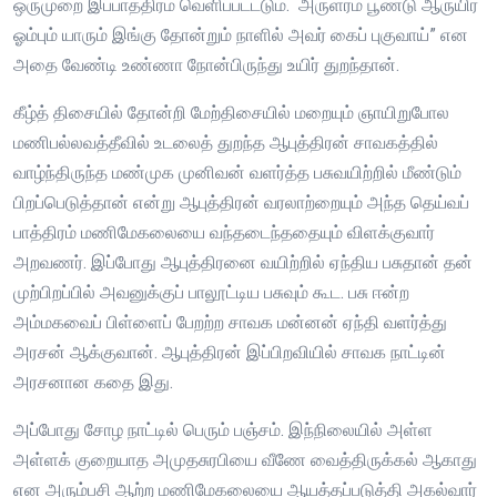
ஒருமுறை இப்பாத்திரம் வெளிப்படட்டும். அருளரம் பூண்டு ஆருயிர்
ஓம்பும் யாரும் இங்கு தோன்றும் நாளில் அவர் கைப் புகுவாய்” என
அதை வேண்டி உண்ணா நோன்பிருந்து உயிர் துறந்தான்.
கீழ்த் திசையில் தோன்றி மேற்திசையில் மறையும் ஞாயிறுபோல
மணிபல்லவத்தீவில் உடலைத் துறந்த ஆபுத்திரன் சாவகத்தில்
வாழ்ந்திருந்த மண்முக முனிவன் வளர்த்த பசுவயிற்றில் மீண்டும்
பிறப்பெடுத்தான் என்று ஆபுத்திரன் வரலாற்றையும் அந்த தெய்வப்
பாத்திரம் மணிமேகலையை வந்தடைந்ததையும் விளக்குவார்
அறவணர். இப்போது ஆபுத்திரனை வயிற்றில் ஏந்திய பசுதான் தன்
முற்பிறப்பில் அவனுக்குப் பாலூட்டிய பசுவும் கூட. பசு ஈன்ற
அம்மகவைப் பிள்ளைப் பேறற்ற சாவக மன்னன் ஏந்தி வளர்த்து
அரசன் ஆக்குவான். ஆபுத்திரன் இப்பிறவியில் சாவக நாட்டின்
அரசனான கதை இது.
அப்போது சோழ நாட்டில் பெரும் பஞ்சம். இந்நிலையில் அள்ள
அள்ளக் குறையாத அமுதசுரபியை வீணே வைத்திருக்கல் ஆகாது
என அரும்பசி ஆற்ற மணிமேகலையை ஆயத்தப்படுத்தி அகல்வார்